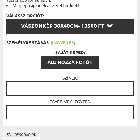
vászonkép formájában.
Meglepő ajándék a szeretteidnek!
VÁLASSZ OPCIÓT:
VÁLASSZ
VÁSZONKÉP 30X40CM
- 13500 FT
OPCIÓT:
SZEMÉLYRE SZÁBÁS
(INGYENES):
SAJÁT KÉPED:
ADJ HOZZÁ FOTÓT
SZÍNEK:
EGYÉB MEGJEGYZÉS:
FALI DEKORÁCIÓK