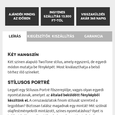
INGYENES
AJÁNDÉK MINDIG
VISSZAKÜLDÉS
SZÁLLÍTÁS 13,500
AZ IDŐBEN
AKÁR 365 NAPIG
FT-TÓL
LEÍRÁS
KIEGÉSZÍTŐK
KISZÁLLÍTÁS
GARANCIA
Két hangszín
Két színen alapuló TwoTone stílus, amely egyszerű, de egyedi
módon mutatja be fényképét. Most kiválaszthatja a belső
térhez illő színeket.
STÍLUSOS PORTRÉ
Legyél egy Stílusos Portré főszereplője, vagyis olyan egyedi
nyomtatásnak, amelyet az
általad beküldött fényképből
készítünk el.
A ceruzavázlatok finom stílusát szereted a
legjobban? Biztosan találsz magadnak egy mintát! Mit szólnál
olajfestményekről mintázott, színes nyomtatáshoz? Ilyet is