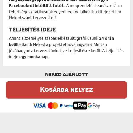
Facebookról letöltött fotót.
. A megrendelés leadása után a
tehetséges grafikusunk egyedileg foglalkozik a kifejezetten
Neked szánt tervezettel!
TELJESÍTÉS IDEJE
Amint a személyre szabás elkészült, grafikusunk
24 órán
belül
elküldi Neked a projektet jóváhagyásra. Miután
jóváhagyod a tervezetünket, az teljesítésre kerül. A teljesítés
ideje
egy munkanap
.
NEKED AJÁNLOTT
Kosárba helyez
Ez a weboldal sütiket (cookie-kat) használ. A sütikről bővebben az
Adatvédelmi Szabályzatban olvashatsz.
.
Elfogadom
SZAVAK - VÁSZONKÉP
KÉZI RAJZ - VÁSZONKÉP