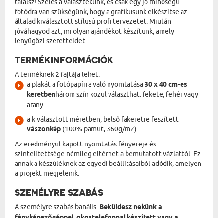
találsz! Széles a választékunk, és csak egy jó minőségű
fotódra van szükségünk, hogy a grafikusunk elkészítse az
általad kiválasztott stílusú profi tervezetet. Miután
jóváhagyod azt, mi olyan ajándékot készítünk, amely
lenyűgözi szeretteidet.
TERMÉKINFORMÁCIÓK
A terméknek 2 fajtája lehet:
a plakát a fotópapírra való nyomtatása
30 x 40 cm-es
keretben
három szín közül választhat: fekete, fehér vagy
arany
a kiválasztott méretben, belső fakeretre feszített
vászonkép
(100% pamut, 360g/m2)
Az eredményül kapott nyomtatás fényereje és
színtelítettsége némileg eltérhet a bemutatott vázlattól. Ez
annak a készüléknek az egyedi beállításaiból adódik, amelyen
a projekt megjelenik.
SZEMÉLYRE SZABÁS
A személyre szabás banális.
Beküldesz nekünk a
fényképezőgéppel, okostelefonnal készített vagy a