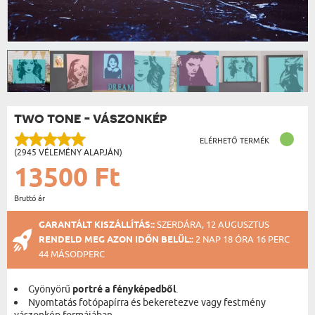
TWO TONE - VÁSZONKÉP
ELÉRHETŐ TERMÉK
(2945 VÉLEMÉNY ALAPJÁN)
13500 Ft
Bruttó ár
GARANTÁLT KISZÁLLÍTÁS::
SZERDÁRA, 12 AUGUSZTUS
RENDELD MEG AZON IDŐN BELÜL::
2 NAP 18 ÓRA 16 PERC
44 MÁSODPERC
Gyönyörű
portré a fényképedből
.
Nyomtatás fotópapírra és bekeretezve vagy festmény