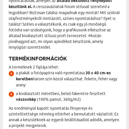
nyomtatásnak, amelyet az
általad beküldött fényképből
készítünk el.
A ceruzavázlatok finom stílusát szereted a
legjobban? Biztosan találsz magadnak egy mintát! Mit szólnál
olajfestményekről mintázott, színes nyomtatáshoz? Ilyet is
találsz! Széles a választékunk, és csak egy jó minőségű
fotódra van szükségünk, hogy a grafikusunk elkészítse az
általad kiválasztott stílusú profi tervezetet. Miután
jóváhagyod azt, mi olyan ajándékot készítünk, amely
lenyűgözi szeretteidet.
TERMÉKINFORMÁCIÓK
A terméknek 2 fajtája lehet:
a plakát a fotópapírra való nyomtatása
30 x 40 cm-es
keretben
három szín közül választhat: fekete, fehér vagy
arany
a kiválasztott méretben, belső fakeretre feszített
vászonkép
(100% pamut, 360g/m2)
Az eredményül kapott nyomtatás fényereje és
színtelítettsége némileg eltérhet a bemutatott vázlattól. Ez
annak a készüléknek az egyedi beállításaiból adódik, amelyen
a projekt megjelenik.