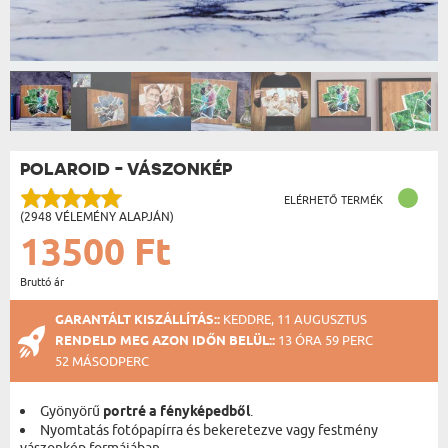
POLAROID - VÁSZONKÉP
ELÉRHETŐ TERMÉK
(2948 VÉLEMÉNY ALAPJÁN)
13500 Ft
Bruttó ár
GARANTÁLT KISZÁLLÍTÁS::
KEDDRE, 11 AUGUSZTUS
RENDELD MEG AZON IDŐN BELÜL::
13 ÓRA 59 PERC
51 MÁSODPERC
Gyönyörű
portré a fényképedből
.
Nyomtatás fotópapírra és bekeretezve vagy festmény