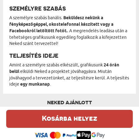
SZEMÉLYRE SZABÁS
A személyre szabás banális.
Beküldesz nekünk a
fényképezőgéppel, okostelefonnal készített vagy a
Facebookról letöltött fotót.
. A megrendelés leadása után a
tehetséges grafikusunk egyedileg foglalkozik a kifejezetten
Neked szánt tervezettel!
TELJESÍTÉS IDEJE
Amint a személyre szabás elkészült, grafikusunk
24 órán
belül
elküldi Neked a projektet jóváhagyásra. Miután
jóváhagyod a tervezetünket, az teljesítésre kerül. A teljesítés
ideje
egy munkanap
.
NEKED AJÁNLOTT
Kosárba helyez
Ez a weboldal sütiket (cookie-kat) használ. A sütikről bővebben az
Adatvédelmi Szabályzatban olvashatsz.
.
Elfogadom