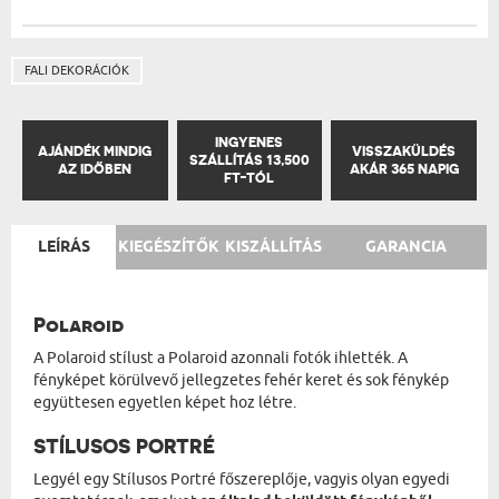
FALI DEKORÁCIÓK
INGYENES
AJÁNDÉK MINDIG
VISSZAKÜLDÉS
SZÁLLÍTÁS 13,500
AZ IDŐBEN
AKÁR 365 NAPIG
FT-TÓL
LEÍRÁS
KIEGÉSZÍTŐK
KISZÁLLÍTÁS
GARANCIA
Polaroid
A Polaroid stílust a Polaroid azonnali fotók ihlették. A
fényképet körülvevő jellegzetes fehér keret és sok fénykép
együttesen egyetlen képet hoz létre.
STÍLUSOS PORTRÉ
Legyél egy Stílusos Portré főszereplője, vagyis olyan egyedi