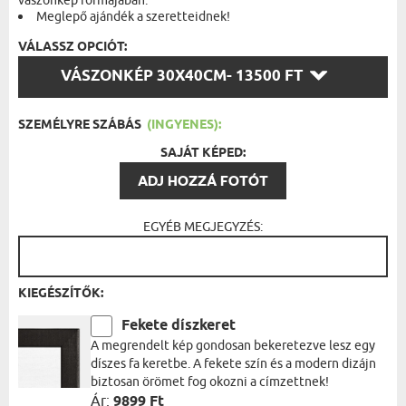
vászonkép formájában.
Meglepő ajándék a szeretteidnek!
VÁLASSZ OPCIÓT:
VÁLASSZ
VÁSZONKÉP 30X40CM
- 13500 FT
OPCIÓT:
SZEMÉLYRE SZÁBÁS
(INGYENES):
SAJÁT KÉPED:
ADJ HOZZÁ FOTÓT
EGYÉB MEGJEGYZÉS:
KIEGÉSZÍTŐK:
Fekete díszkeret
A megrendelt kép gondosan bekeretezve lesz egy
díszes fa keretbe. A fekete szín és a modern dizájn
biztosan örömet fog okozni a címzettnek!
Ár:
9899 Ft