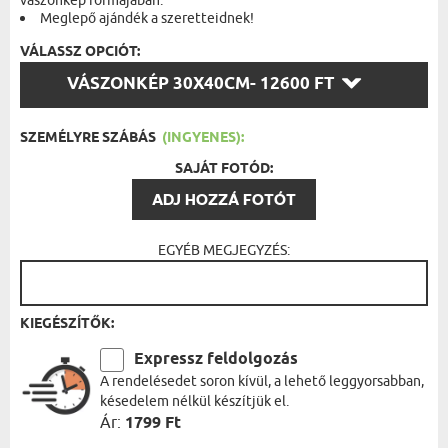
vászonkép formájában.
Meglepő ajándék a szeretteidnek!
VÁLASSZ OPCIÓT:
VÁLASSZ
VÁSZONKÉP 30X40CM
- 12600 FT
OPCIÓT:
SZEMÉLYRE SZÁBÁS
(INGYENES):
SAJÁT FOTÓD:
ADJ HOZZÁ FOTÓT
EGYÉB MEGJEGYZÉS:
KIEGÉSZÍTŐK:
Expressz feldolgozás
A rendelésedet soron kívül, a lehető leggyorsabban,
késedelem nélkül készítjük el.
Ár:
1799 Ft