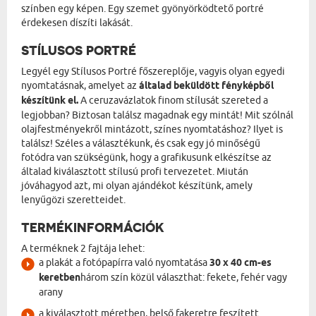
színben egy képen. Egy szemet gyönyörködtető portré
érdekesen díszíti lakását.
STÍLUSOS PORTRÉ
Legyél egy Stílusos Portré főszereplője, vagyis olyan egyedi
nyomtatásnak, amelyet az
általad beküldött fényképből
készítünk el.
A ceruzavázlatok finom stílusát szereted a
legjobban? Biztosan találsz magadnak egy mintát! Mit szólnál
olajfestményekről mintázott, színes nyomtatáshoz? Ilyet is
találsz! Széles a választékunk, és csak egy jó minőségű
fotódra van szükségünk, hogy a grafikusunk elkészítse az
általad kiválasztott stílusú profi tervezetet. Miután
jóváhagyod azt, mi olyan ajándékot készítünk, amely
lenyűgözi szeretteidet.
TERMÉKINFORMÁCIÓK
A terméknek 2 fajtája lehet:
a plakát a fotópapírra való nyomtatása
30 x 40 cm-es
keretben
három szín közül választhat: fekete, fehér vagy
arany
a kiválasztott méretben, belső fakeretre feszített