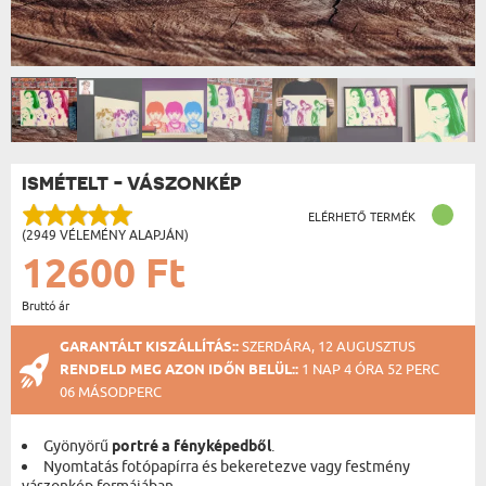
ISMÉTELT - VÁSZONKÉP
ELÉRHETŐ TERMÉK
(2949 VÉLEMÉNY ALAPJÁN)
12600 Ft
Bruttó ár
GARANTÁLT KISZÁLLÍTÁS::
SZERDÁRA, 12 AUGUSZTUS
RENDELD MEG AZON IDŐN BELÜL::
1 NAP 4 ÓRA 52 PERC
05 MÁSODPERC
Gyönyörű
portré a fényképedből
.
Nyomtatás fotópapírra és bekeretezve vagy festmény