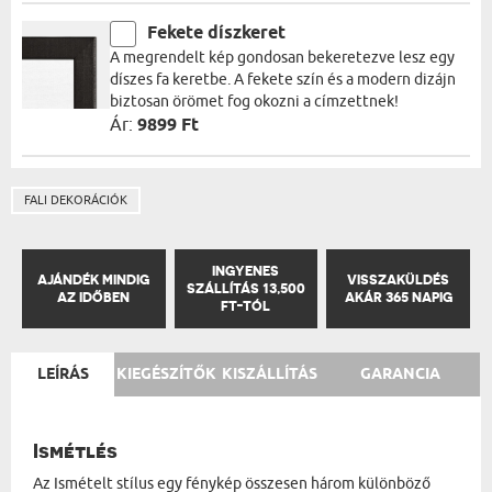
Fekete díszkeret
A megrendelt kép gondosan bekeretezve lesz egy
díszes fa keretbe. A fekete szín és a modern dizájn
biztosan örömet fog okozni a címzettnek!
Ár:
9899 Ft
FALI DEKORÁCIÓK
INGYENES
AJÁNDÉK MINDIG
VISSZAKÜLDÉS
SZÁLLÍTÁS 13,500
AZ IDŐBEN
AKÁR 365 NAPIG
FT-TÓL
LEÍRÁS
KIEGÉSZÍTŐK
KISZÁLLÍTÁS
GARANCIA
Ismétlés
Az Ismételt stílus egy fénykép összesen három különböző