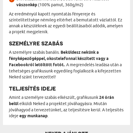
vászonkép
(100% pamut, 360g/m2)
Az eredményül kapott nyomtatás fényereje és
színtelítettsége némileg eltérhet a bemutatott vázlattól. Ez
annak a készüléknek az egyedi beállításaiból adódik, amelyen
a projekt megjelenik.
SZEMÉLYRE SZABÁS
A személyre szabás banális.
Beküldesz nekünk a
fényképezőgéppel, okostelefonnal készített vagy a
Facebookról letöltött fotót.
. A megrendelés leadása után a
tehetséges grafikusunk egyedileg foglalkozik a kifejezetten
Neked szánt tervezettel!
TELJESÍTÉS IDEJE
Amint a személyre szabás elkészült, grafikusunk
24 órán
belül
elküldi Neked a projektet jóváhagyásra. Miután
jóváhagyod a tervezetünket, az teljesítésre kerül. A teljesítés
ideje
egy munkanap
.