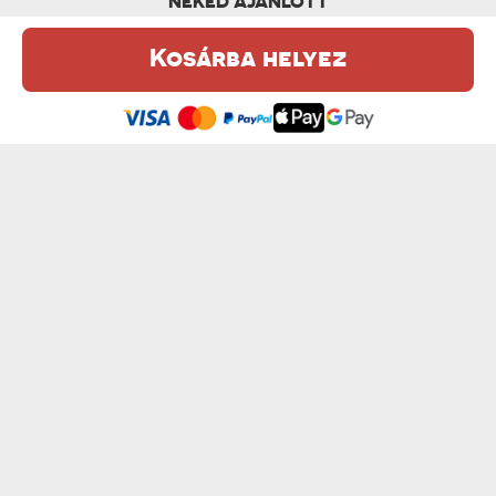
NEKED AJÁNLOTT
Kosárba helyez
Ez a weboldal sütiket (cookie-kat) használ. A sütikről bővebben az
Adatvédelmi Szabályzatban olvashatsz.
.
Elfogadom
A TE KÉPED - VÁSZONKÉP
VÍZBÁZISÚ FESTÉKEK - VÁSZONKÉP
od 9450 Ft
od 10350 Ft
WARHOL - VÁSZONKÉP
RETRÓ - VÁSZONKÉP
od 10350 Ft
od 8550 Ft