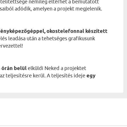
telítettsége némileg eltérhet a bemutatott
ásaiból adódik, amelyen a projekt megjelenik.
fényképezőgéppel, okostelefonnal készített
lés leadása után a tehetséges grafikusunk
ervezettel!
 órán belül
elküldi Neked a projektet
 teljesítésre kerül. A teljesítés ideje
egy