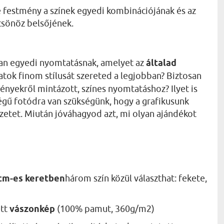
pe festmény a színek egyedi kombinációjának és az
csönöz belsőjének.
lyan egyedi nyomtatásnak, amelyet az
általad
atok finom stílusát szereted a legjobban? Biztosan
ényekről mintázott, színes nyomtatáshoz? Ilyet is
őségű fotódra van szükségünk, hogy a grafikusunk
rvezetet. Miután jóváhagyod azt, mi olyan ajándékot
 cm-es keretben
három szín közül választhat: fekete,
ett
vászonkép
(100% pamut, 360g/m2)