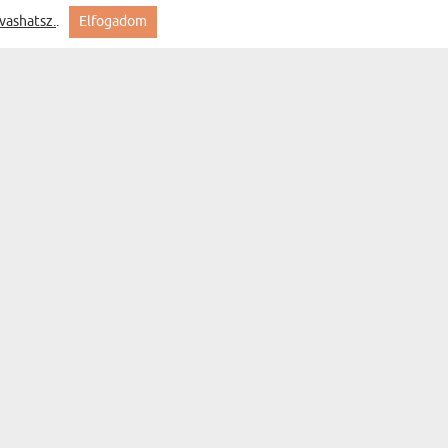
vashatsz.
.
Elfogadom
ökéletes! Nagy örömöt okozott a kép! Köszi mygift
hop!
Warhol - vászonkép
.
Watercolor - vászonkép
 a kép nagyon tetszett az ajándékozottnak.
Retró - vászonkép