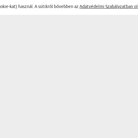
ŐL:
ookie-kat) használ. A sütikről bővebben az
Adatvédelmi Szabályzatban ol
on szép kép!
T
Trunk Emese
s
27.04.2026
13:14:08
Vintage - Vászonkép
m nagyon tetszett!! Majd
Kitűnő
gyet készíttetni.
Zoltán
24.05.2026
14:17:32
Watercolor - vászonkép
ilust kertem es
Szuper
et keresem.
Sz.Tibor
05.05.2026
04:55:35
Watercolor - vászonkép