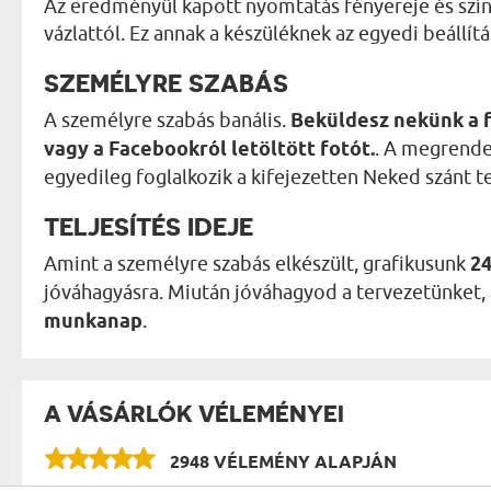
Az eredményül kapott nyomtatás fényereje és szín
vázlattól. Ez annak a készüléknek az egyedi beállít
SZEMÉLYRE SZABÁS
A személyre szabás banális.
Beküldesz nekünk a 
vagy a Facebookról letöltött fotót.
. A megrende
egyedileg foglalkozik a kifejezetten Neked szánt t
TELJESÍTÉS IDEJE
Amint a személyre szabás elkészült, grafikusunk
24
jóváhagyásra. Miután jóváhagyod a tervezetünket, az
munkanap
.
A VÁSÁRLÓK VÉLEMÉNYEI
2948 VÉLEMÉNY ALAPJÁN