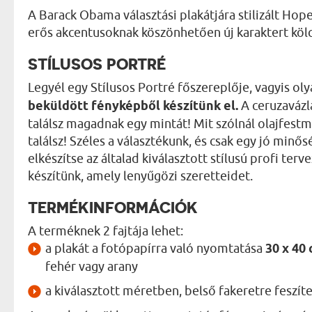
A Barack Obama választási plakátjára stilizált Ho
erős akcentusoknak köszönhetően új karaktert köl
STÍLUSOS PORTRÉ
Legyél egy Stílusos Portré főszereplője, vagyis o
beküldött fényképből készítünk el.
A ceruzavázl
találsz magadnak egy mintát! Mit szólnál olajfestm
találsz! Széles a választékunk, és csak egy jó min
elkészítse az általad kiválasztott stílusú profi te
készítünk, amely lenyűgözi szeretteidet.
TERMÉKINFORMÁCIÓK
A terméknek 2 fajtája lehet:
a plakát a fotópapírra való nyomtatása
30 x 40
fehér vagy arany
a kiválasztott méretben, belső fakeretre feszít