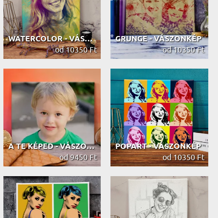
WATERCOLOR - VÁSZONKÉP
GRUNGE - VÁSZONKÉP
od 10350 Ft
od 10350 Ft
A TE KÉPED - VÁSZONKÉP
POPART - VÁSZONKÉP
od 9450 Ft
od 10350 Ft