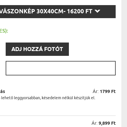
AK
STÁNAK
SZ
VÁSZONKÉP 30X40CM
- 16200 FT
NEK
T:
LÓNAK
ÓNAK
EK
S):
ZNAK
ŐDŐNEK
:
ADJ HOZZÁ FOTÓT
:
zás
Ár:
1799 Ft
a lehető leggyorsabban, késedelem nélkül készítjük el.
Ár:
9,899 Ft