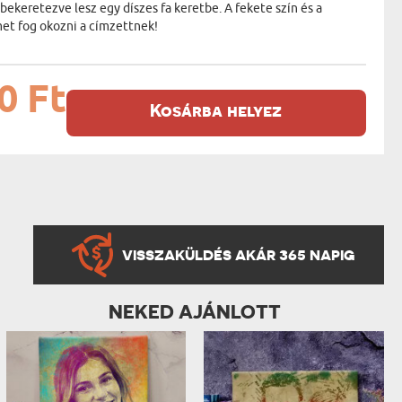
keretezve lesz egy díszes fa keretbe. A fekete szín és a
et fog okozni a címzettnek!
0 Ft
Kosárba helyez
VISSZAKÜLDÉS AKÁR 365 NAPIG
NEKED AJÁNLOTT