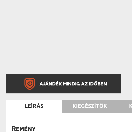
AJÁNDÉK MINDIG AZ IDŐBEN
LEÍRÁS
KIEGÉSZÍTŐK
Remény