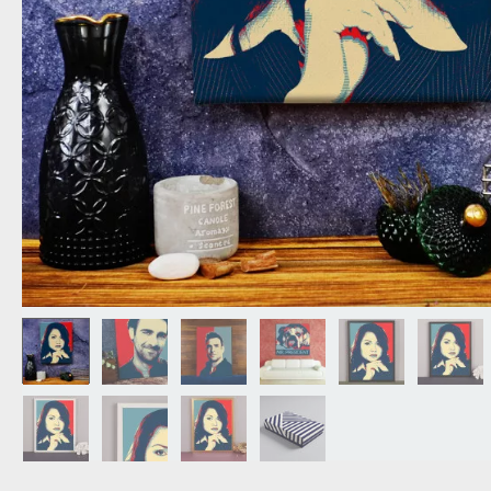
NAGYPAPÁNAK
ÉLELMISZE
APÓSÉKNAK
AZ AJÁND