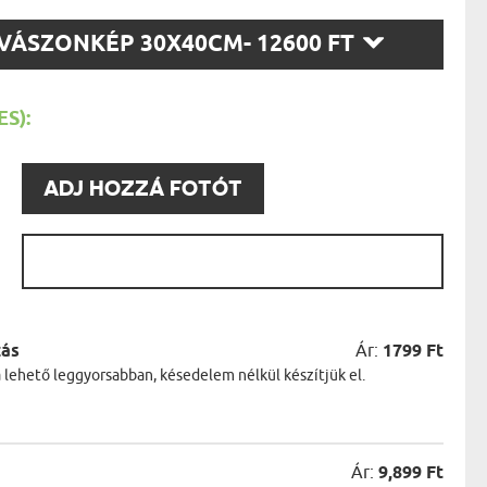
AK
STÁNAK
SZ
VÁSZONKÉP 30X40CM
- 12600 FT
NEK
T:
LÓNAK
ÓNAK
EK
S):
ZNAK
ŐDŐNEK
:
ADJ HOZZÁ FOTÓT
:
zás
Ár:
1799 Ft
a lehető leggyorsabban, késedelem nélkül készítjük el.
Ár:
9,899 Ft