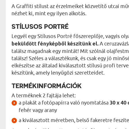
A Graffiti stílust az érzelmeiket közvetítő utcai 
nézhet ki, mint egy ilyen alkotás.
STÍLUSOS PORTRÉ
Legyél egy Stílusos Portré főszereplője, vagyis o
beküldött fényképből készítünk el.
A ceruzavázl
találsz magadnak egy mintát! Mit szólnál olajfestm
találsz! Széles a választékunk, és csak egy jó min
elkészítse az általad kiválasztott stílusú profi te
készítünk, amely lenyűgözi szeretteidet.
TERMÉKINFORMÁCIÓK
A terméknek 2 fajtája lehet:
a plakát a fotópapírra való nyomtatása
30 x 40
fehér vagy arany
a kiválasztott méretben, belső fakeretre feszít