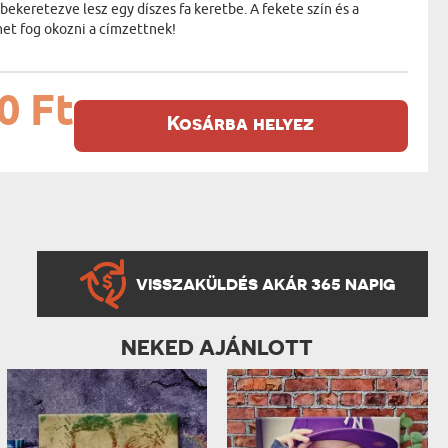
keretezve lesz egy díszes fa keretbe. A fekete szín és a
et fog okozni a címzettnek!
0 Ft
Kosárba helyez
VISSZAKÜLDÉS AKÁR 365 NAPIG
NEKED AJÁNLOTT