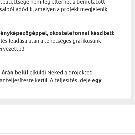
telítettsége némileg eltérhet a bemutatott
ásaiból adódik, amelyen a projekt megjelenik.
fényképezőgéppel, okostelefonnal készített
lés leadása után a tehetséges grafikusunk
ervezettel!
 órán belül
elküldi Neked a projektet
 teljesítésre kerül. A teljesítés ideje
egy