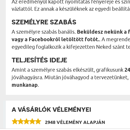
Az eredményül kapott nyomtatás fényereje és szín
vázlattól. Ez annak a készüléknek az egyedi beállít
SZEMÉLYRE SZABÁS
A személyre szabás banális.
Beküldesz nekünk a 
vagy a Facebookról letöltött fotót.
. A megrende
egyedileg foglalkozik a kifejezetten Neked szánt t
TELJESÍTÉS IDEJE
Amint a személyre szabás elkészült, grafikusunk
24
jóváhagyásra. Miután jóváhagyod a tervezetünket, az
munkanap
.
A VÁSÁRLÓK VÉLEMÉNYEI
2948 VÉLEMÉNY ALAPJÁN