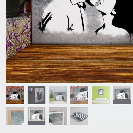
NAGYPAPÁNAK
ÉLELMISZE
APÓSÉKNAK
AZ AJÁND