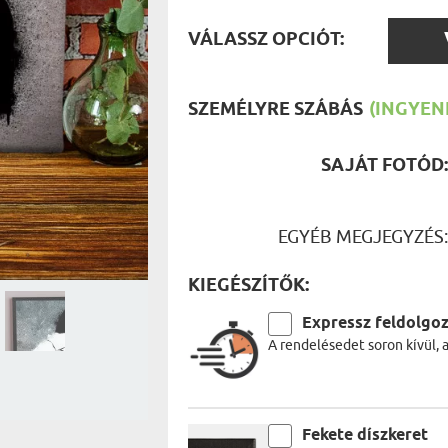
UTAZÓN
BICIKLI
VÁLAS
REK
VÁLASSZ OPCIÓT:
IDŐSEBB
OPCIÓ
SPORTO
ÉK VONÁSAI
TŰZOLT
FŐNÖKN
SZEMÉLYRE SZÁBÁS
(INGYENE
HORGÁS
VICCEL
SAJÁT FOTÓD
EGYÉB MEGJEGYZÉS
KIEGÉSZÍTŐK:
Expressz feldolgo
A rendelésedet soron kívül, 
Fekete díszkeret