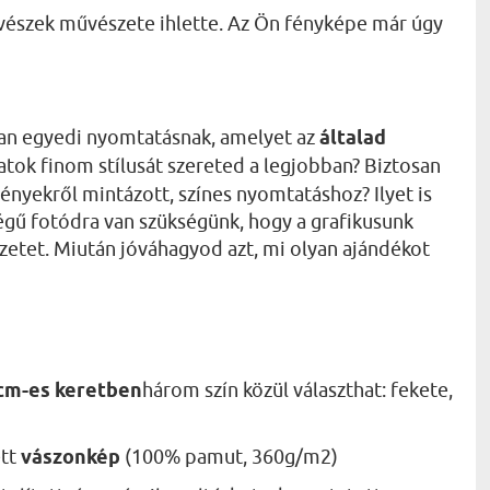
művészek művészete ihlette. Az Ön fényképe már úgy
lyan egyedi nyomtatásnak, amelyet az
általad
atok finom stílusát szereted a legjobban? Biztosan
ényekről mintázott, színes nyomtatáshoz? Ilyet is
őségű fotódra van szükségünk, hogy a grafikusunk
rvezetet. Miután jóváhagyod azt, mi olyan ajándékot
 cm-es keretben
három szín közül választhat: fekete,
ett
vászonkép
(100% pamut, 360g/m2)