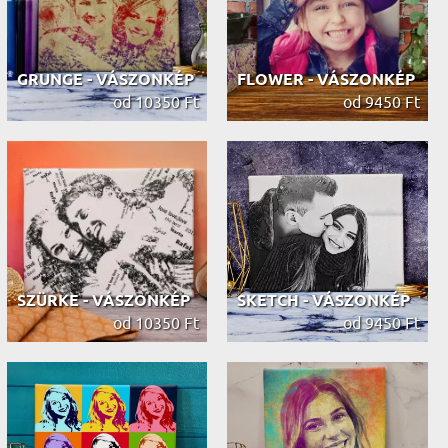
GRUNGE - VÁSZONKÉP
FLOWER - VÁSZONKÉP
od 10350 Ft
od 9450 Ft
SZÜRKE - VÁSZONKÉP
SKETCH - VÁSZONKÉP
od 10350 Ft
od 9450 Ft