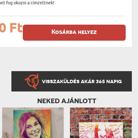
et fog okozni a címzettnek!
0 Ft
Kosárba helyez
VISSZAKÜLDÉS AKÁR 365 NAPIG
NEKED AJÁNLOTT