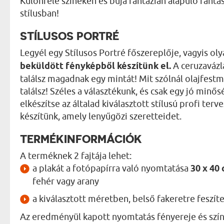
Különféle színeken és buja fantázián alapuló fantas
stílusban!
STÍLUSOS PORTRÉ
Legyél egy Stílusos Portré főszereplője, vagyis o
beküldött fényképből készítünk el.
A ceruzavázl
találsz magadnak egy mintát! Mit szólnál olajfestm
találsz! Széles a választékunk, és csak egy jó min
elkészítse az általad kiválasztott stílusú profi te
készítünk, amely lenyűgözi szeretteidet.
TERMÉKINFORMÁCIÓK
A terméknek 2 fajtája lehet:
a plakát a fotópapírra való nyomtatása
30 x 40
fehér vagy arany
a kiválasztott méretben, belső fakeretre feszít
Az eredményül kapott nyomtatás fényereje és szín