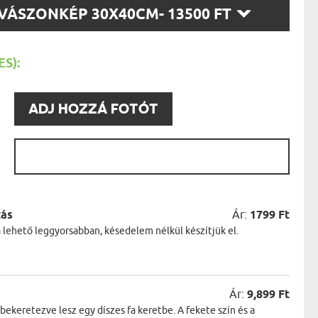
AK
SZ
VÁSZONKÉP 30X40CM
- 13500 FT
STÁNAK
T:
NEK
LÓNAK
ÓNAK
S):
EK
ZNAK
ŐDŐNEK
:
ADJ HOZZÁ FOTÓT
:
zás
Ár:
1799 Ft
a lehető leggyorsabban, késedelem nélkül készítjük el.
Ár:
9,899 Ft
keretezve lesz egy díszes fa keretbe. A fekete szín és a