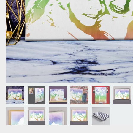
NAGYPAPÁNAK
ÉLELMISZE
APÓSÉKNAK
AZ AJÁND