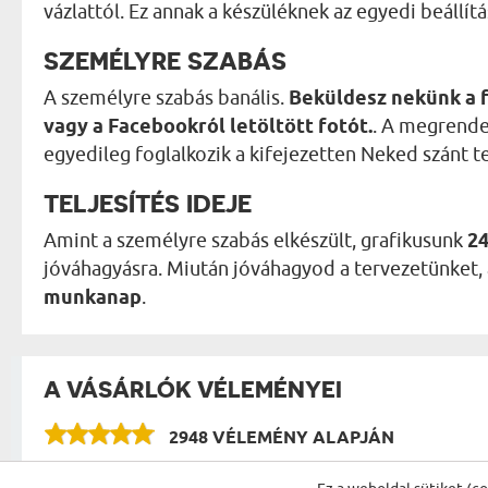
vázlattól. Ez annak a készüléknek az egyedi beállít
SZEMÉLYRE SZABÁS
A személyre szabás banális.
Beküldesz nekünk a 
vagy a Facebookról letöltött fotót.
. A megrende
egyedileg foglalkozik a kifejezetten Neked szánt t
TELJESÍTÉS IDEJE
Amint a személyre szabás elkészült, grafikusunk
24
jóváhagyásra. Miután jóváhagyod a tervezetünket, az
munkanap
.
A VÁSÁRLÓK VÉLEMÉNYEI
2948 VÉLEMÉNY ALAPJÁN
VÉLEMÉNYEK A KATEGÓRIA TÖBBI TERMÉKÉR