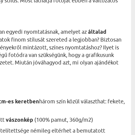
y stílus. Most láthatja fotóját ebben a változatos
lyan egyedi nyomtatásnak, amelyet az
általad
atok finom stílusát szereted a legjobban? Biztosan
ényekről mintázott, színes nyomtatáshoz? Ilyet is
őségű fotódra van szükségünk, hogy a grafikusunk
rvezetet. Miután jóváhagyod azt, mi olyan ajándékot
 cm-es keretben
három szín közül választhat: fekete,
ett
vászonkép
(100% pamut, 360g/m2)
telítettsége némileg eltérhet a bemutatott