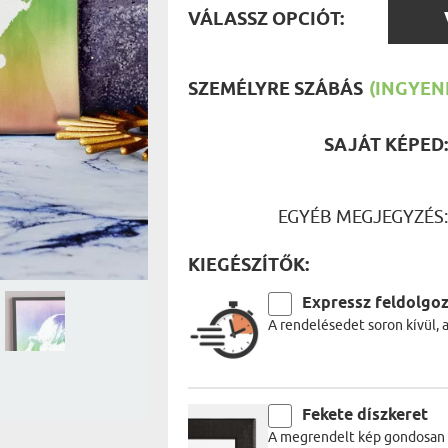
UTAZÓN
VÁLAS
VÁLASSZ OPCIÓT:
BICIKLI
OPCIÓ
REK
IDŐSEBB
SPORTO
ÉK VONÁSAI
TŰZOLT
SZEMÉLYRE SZÁBÁS
(INGYENE
FŐNÖKN
HORGÁS
VICCEL
SAJÁT KÉPED
EGYÉB MEGJEGYZÉS
KIEGÉSZÍTŐK:
Expressz feldolgo
A rendelésedet soron kívül, 
Fekete díszkeret
A megrendelt kép gondosan be