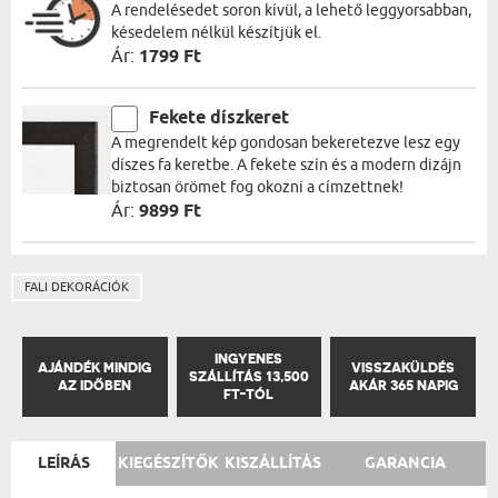
A rendelésedet soron kívül, a lehető leggyorsabban,
késedelem nélkül készítjük el.
Ár:
1799 Ft
Fekete díszkeret
A megrendelt kép gondosan bekeretezve lesz egy
díszes fa keretbe. A fekete szín és a modern dizájn
biztosan örömet fog okozni a címzettnek!
Ár:
9899 Ft
FALI DEKORÁCIÓK
INGYENES
AJÁNDÉK MINDIG
VISSZAKÜLDÉS
SZÁLLÍTÁS 13,500
AZ IDŐBEN
AKÁR 365 NAPIG
FT-TÓL
LEÍRÁS
KIEGÉSZÍTŐK
KISZÁLLÍTÁS
GARANCIA