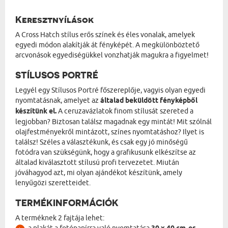
Keresztnyílások
A Cross Hatch stílus erős színek és éles vonalak, amelyek
egyedi módon alakítják át fényképét. A megkülönböztető
arcvonások egyediségükkel vonzhatják magukra a figyelmet!
STÍLUSOS PORTRÉ
Legyél egy Stílusos Portré főszereplője, vagyis olyan egyedi
nyomtatásnak, amelyet az
általad beküldött fényképből
készítünk el.
A ceruzavázlatok finom stílusát szereted a
legjobban? Biztosan találsz magadnak egy mintát! Mit szólnál
olajfestményekről mintázott, színes nyomtatáshoz? Ilyet is
találsz! Széles a választékunk, és csak egy jó minőségű
fotódra van szükségünk, hogy a grafikusunk elkészítse az
általad kiválasztott stílusú profi tervezetet. Miután
jóváhagyod azt, mi olyan ajándékot készítünk, amely
lenyűgözi szeretteidet.
TERMÉKINFORMÁCIÓK
A terméknek 2 fajtája lehet: