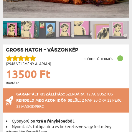
CROSS HATCH - VÁSZONKÉP
ELÉRHETŐ TERMÉK
(2948 VÉLEMÉNY ALAPJÁN)
13500 Ft
Bruttó ár
GARANTÁLT KISZÁLLÍTÁS::
SZERDÁRA, 12 AUGUSZTUS
RENDELD MEG AZON IDŐN BELÜL::
2 NAP 20 ÓRA 22 PERC
55 MÁSODPERC
Gyönyörű
portré a fényképedből
.
Nyomtatás fotópapírra és bekeretezve vagy festmény