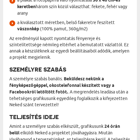
a plakát a fotópapírra való nyomtatása
30 x 40 cm-es
keretben
három szín közül választhat: fekete, fehér vagy
arany
a kiválasztott méretben, belső fakeretre feszített
vászonkép
(100% pamut, 360g/m2)
Az eredményül kapott nyomtatás fényereje és
színtelítettsége némileg eltérhet a bemutatott vázlattól. Ez
annak a készüléknek az egyedi beállításaiból adódik, amelyen
a projekt megjelenik.
SZEMÉLYRE SZABÁS
A személyre szabás banális.
Beküldesz nekünk a
fényképezőgéppel, okostelefonnal készített vagy a
Facebookról letöltött fotót.
. A megrendelés leadása után a
tehetséges grafikusunk egyedileg foglalkozik a kifejezetten
Neked szánt tervezettel!
TELJESÍTÉS IDEJE
Amint a személyre szabás elkészült, grafikusunk
24 órán
belül
elküldi Neked a projektet jóváhagyásra. Miután
jóváhagyod a tervezetünket, az teljesítésre kerül. A teljesítés