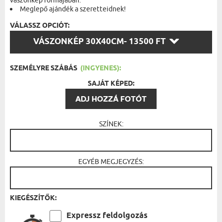
vászonkép formájában.
Meglepő ajándék a szeretteidnek!
VÁLASSZ OPCIÓT:
VÁLASSZ
VÁSZONKÉP 30X40CM
- 13500 FT
OPCIÓT:
SZEMÉLYRE SZÁBÁS
(INGYENES):
SAJÁT KÉPED:
ADJ HOZZÁ FOTÓT
SZÍNEK:
EGYÉB MEGJEGYZÉS:
KIEGÉSZÍTŐK:
Expressz feldolgozás