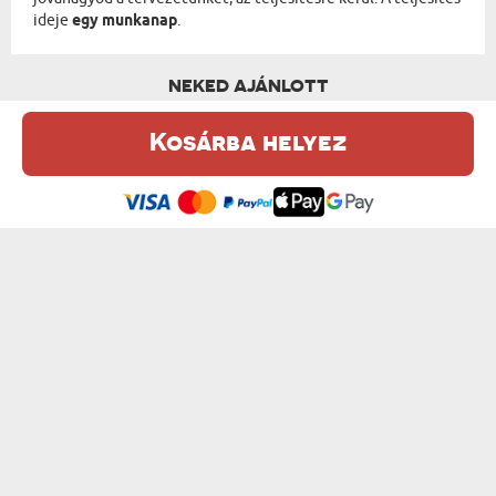
ideje
egy munkanap
.
NEKED AJÁNLOTT
Kosárba helyez
Ez a weboldal sütiket (cookie-kat) használ. A sütikről bővebben az
Adatvédelmi Szabályzatban olvashatsz.
.
Elfogadom
GRAFFITI - VÁSZONKÉP
OLAJFESTMÉNY - VÁSZONKÉP
od 10350 Ft
od 10350 Ft