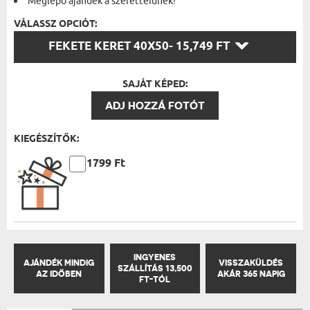
Meglepő ajándék a szeretteidnek!
VÁLASSZ OPCIÓT:
VÁLASSZ
FEKETE KERET 40X50
- 15,749 FT
OPCIÓT:
SAJÁT KÉPED:
ADJ HOZZÁ FOTÓT
KIEGÉSZÍTŐK:
Ár:
1799 Ft
INGYENES
AJÁNDÉK MINDIG
VISSZAKÜLDÉS
SZÁLLÍTÁS 13,500
AZ IDŐBEN
AKÁR 365 NAPIG
FT-TÓL