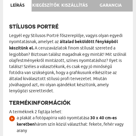
LEÍRÁS
KIEGÉSZÍTŐK
KISZÁLLÍTÁS
GARANCIA
STÍLUSOS PORTRÉ
Legyél egy Stílusos Portré főszereplője, vagyis olyan egyedi
nyomtatásnak, amelyet az
általad beküldött fényképből
készítünk el.
A ceruzavázlatok finom stílusát szereted a
legjobban? Biztosan találsz magadnak egy mintát! Mit szólnál
olajfestményekről mintázott, színes nyomtatáshoz? Ilyet is
találsz! Széles a választékunk, és csak egy jó minőségű
fotódra van szükségünk, hogy a grafikusunk elkészítse az
általad kiválasztott stílusú profi tervezetet. Miután
jóváhagyod azt, mi olyan ajándékot készítünk, amely
lenyűgözi szeretteidet.
TERMÉKINFORMÁCIÓK
A terméknek 2 fajtája lehet:
a plakát a fotópapírra való nyomtatása
30 x 40 cm-es
keretben
három szín közül választhat: fekete, fehér vagy
arany