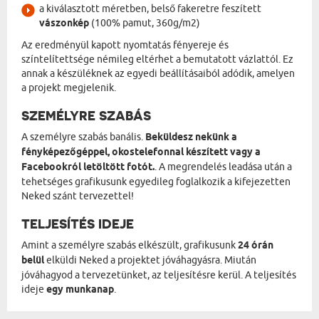
a kiválasztott méretben, belső fakeretre feszített
vászonkép
(100% pamut, 360g/m2)
Az eredményül kapott nyomtatás fényereje és
színtelítettsége némileg eltérhet a bemutatott vázlattól. Ez
annak a készüléknek az egyedi beállításaiból adódik, amelyen
a projekt megjelenik.
SZEMÉLYRE SZABÁS
A személyre szabás banális.
Beküldesz nekünk a
fényképezőgéppel, okostelefonnal készített vagy a
Facebookról letöltött fotót.
. A megrendelés leadása után a
tehetséges grafikusunk egyedileg foglalkozik a kifejezetten
Neked szánt tervezettel!
TELJESÍTÉS IDEJE
Amint a személyre szabás elkészült, grafikusunk
24 órán
belül
elküldi Neked a projektet jóváhagyásra. Miután
jóváhagyod a tervezetünket, az teljesítésre kerül. A teljesítés
ideje
egy munkanap
.