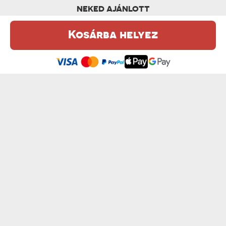
NEKED AJÁNLOTT
Kosárba helyez
Ez a weboldal sütiket (cookie-kat) használ. A sütikről bővebben az
Adatvédelmi Szabályzatban olvashatsz.
.
Elfogadom
SZÜRKE - VÁSZONKÉP
VINTAGE - VÁSZONKÉP
od 10350 Ft
od 8550 Ft
SKETCH - VÁSZONKÉP
OLAJFESTMÉNY - VÁSZONKÉP