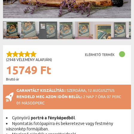
ELÉRHETŐ TERMÉK
(2948 VÉLEMÉNY ALAPJÁN)
15749 Ft
Bruttó ár
GARANTÁLT KISZÁLLÍTÁS::
SZERDÁRA, 12 AUGUSZTUS
RENDELD MEG AZON IDŐN BELÜL::
2 NAP 7 ÓRA 07 PERC
00 MÁSODPERC
Gyönyörű
portré a fényképedből
.
Nyomtatás fotópapírra és bekeretezve vagy festmény
vászonkép formájában.