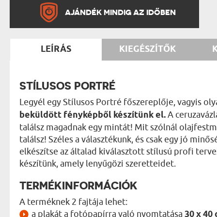
AJÁNDÉK MINDIG AZ IDŐBEN
LEÍRÁS
KIEGÉSZÍTŐK
STÍLUSOS PORTRÉ
Legyél egy Stílusos Portré főszereplője, vagyis o
beküldött fényképből készítünk el.
A ceruzavázl
találsz magadnak egy mintát! Mit szólnál olajfestm
találsz! Széles a választékunk, és csak egy jó min
elkészítse az általad kiválasztott stílusú profi te
készítünk, amely lenyűgözi szeretteidet.
TERMÉKINFORMÁCIÓK
A terméknek 2 fajtája lehet:
a plakát a fotópapírra való nyomtatása
30 x 40