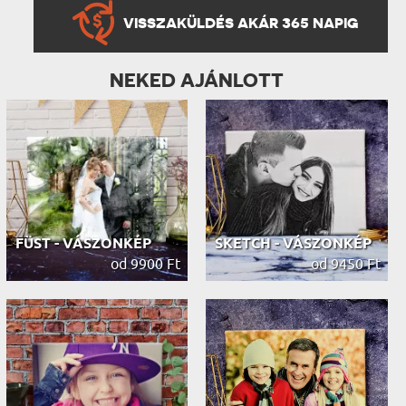
VISSZAKÜLDÉS AKÁR 365 NAPIG
NEKED AJÁNLOTT
FÜST - VÁSZONKÉP
SKETCH - VÁSZONKÉP
od 9900 Ft
od 9450 Ft