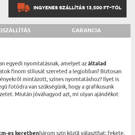
INGYENES SZÁLLÍTÁS 13,500 FT-TÓL
KISZÁLLÍTÁS
GARANCIA
lyan egyedi nyomtatásnak, amelyet az
általad
atok finom stílusát szereted a legjobban? Biztosan
ényekről mintázott, színes nyomtatáshoz? Ilyet is
őségű fotódra van szükségünk, hogy a grafikusunk
rvezetet. Miután jóváhagyod azt, mi olyan ajándékot
 cm-es keretben
három szín közül választhat: fekete,