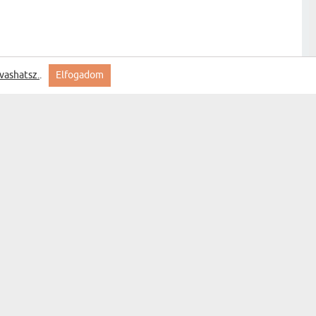
vashatsz.
.
Elfogadom
ökéletes! Nagy örömöt okozott a kép! Köszi mygift
hop!
Warhol - vászonkép
.
Watercolor - vászonkép