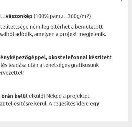
ett
vászonkép
(100% pamut, 360g/m2)
telítettsége némileg eltérhet a bemutatott
ásaiból adódik, amelyen a projekt megjelenik.
fényképezőgéppel, okostelefonnal készített
lés leadása után a tehetséges grafikusunk
ervezettel!
 órán belül
elküldi Neked a projektet
 teljesítésre kerül. A teljesítés ideje
egy