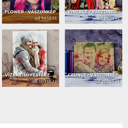
FLOWER - VÁSZONKÉP
VINTAGE - VÁSZONKÉP
od 9450 Ft
od 8550 Ft
VÍZBÁZISÚ FESTÉKEK - VÁSZONKÉP
GRUNGE - VÁSZONKÉP
od 10350 Ft
od 10350 Ft