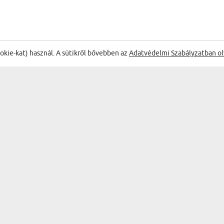
ŐL:
ookie-kat) használ. A sütikről bővebben az
Adatvédelmi Szabályzatban ol
on szép kép!
T
Trunk Emese
s
27.04.2026
13:14:08
Vintage - Vászonkép
m nagyon tetszett!! Majd
Kitűnő
gyet készíttetni.
Zoltán
24.05.2026
14:17:32
Watercolor - vászonkép