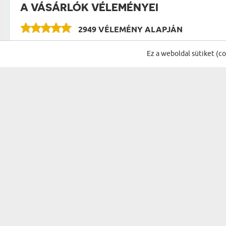
A VÁSÁRLÓK VÉLEMÉNYEI
2949 VÉLEMÉNY ALAPJÁN
VÉLEMÉNYEK A KATEGÓRIA TÖBBI TERMÉKÉR
Ez a weboldal sütiket (c
Nagyon jó minőségű és nagy
B. Anna
25.07.2026
22:09:56
Gyönyörű lett a kép!! A férjemne
Csillagé Simonka
most a gyerekekről is szeretnék e
Mária
01.07.2026
06:06:44