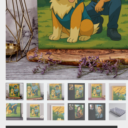
NAGYPAPÁNAK
ÉLELMISZE
APÓSÉKNAK
AZ AJÁND