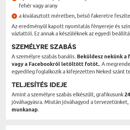
fehér vagy arany
a kiválasztott méretben, belső fakeretre feszít
Az eredményül kapott nyomtatás fényereje és szín
vázlattól. Ez annak a készüléknek az egyedi beállít
SZEMÉLYRE SZABÁS
A személyre szabás banális.
Beküldesz nekünk a 
vagy a Facebookról letöltött fotót.
. A megrende
egyedileg foglalkozik a kifejezetten Neked szánt t
TELJESÍTÉS IDEJE
Amint a személyre szabás elkészült, grafikusunk
24
jóváhagyásra. Miután jóváhagyod a tervezetünket, az
munkanap
.