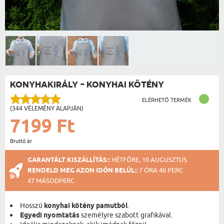
KONYHAKIRÁLY - KONYHAI KÖTÉNY
ELÉRHETŐ TERMÉK
(344 VÉLEMÉNY ALAPJÁN)
7199 Ft
Bruttó ár
GARANTÁLT KISZÁLLÍTÁS::
HÉTFŐRE, 10 AUGUSZTUS
RENDELD MEG AZON IDŐN BELÜL::
7 ÓRA 46 PERC
47 MÁSODPERC
Hosszú
konyhai kötény pamutból
.
Egyedi nyomtatás
személyre szabott grafikával.