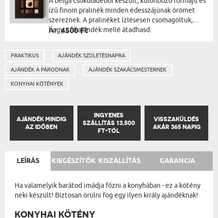
A belga csokoládéból készült, különböző formájú és
ízű finom pralinék minden édesszájúnak örömet
szereznek. A pralinéket ízlésesen csomagoltuk,
hogy a fő ajándék mellé átadhasd.
Ár:
4500 Ft
PRAKTIKUS
AJÁNDÉK SZÜLETÉSNAPRA
AJÁNDÉK A PÁRODNAK
AJÁNDÉK SZAKÁCSMESTERNEK
KONYHAI KÖTÉNYEK
INGYENES
AJÁNDÉK MINDIG
VISSZAKÜLDÉS
SZÁLLÍTÁS 13,500
AZ IDŐBEN
AKÁR 365 NAPIG
FT-TÓL
LEÍRÁS
KIEGÉSZÍTŐK
KISZÁLLÍTÁS
GARANCIA
Ha valamelyik barátod imádja főzni a konyhában - ez a kötény
neki készült! Biztosan örülni fog egy ilyen király ajándéknak!
KONYHAI KÖTÉNY