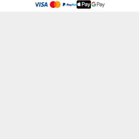
Adatvédelmi Szabályzatban olvashatsz.
.
Elfogadom
GRILLKIRÁLY - KONYHAI KÖTÉNY
NYUGDÍJAS - KONYHAI KÖTÉNY
7199 Ft
7199 Ft
A SÜTIK MESTERE - KONYHAI KÖTÉNY
SAJÁT SZÖVEGED - KONYHAI KÖTÉNY
7199 Ft
od 7199 Ft