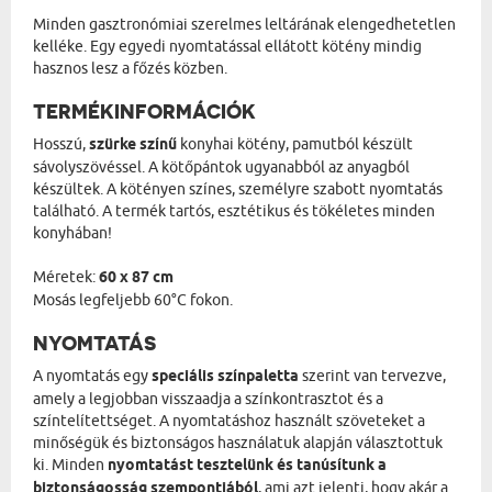
Minden gasztronómiai szerelmes leltárának elengedhetetlen
kelléke. Egy egyedi nyomtatással ellátott kötény mindig
hasznos lesz a főzés közben.
TERMÉKINFORMÁCIÓK
Hosszú,
szürke színű
konyhai kötény, pamutból készült
sávolyszövéssel. A kötőpántok ugyanabból az anyagból
készültek. A kötényen színes, személyre szabott nyomtatás
található. A termék tartós, esztétikus és tökéletes minden
konyhában!
Méretek:
60 x 87 cm
Mosás legfeljebb 60°C fokon.
NYOMTATÁS
A nyomtatás egy
speciális színpaletta
szerint van tervezve,
amely a legjobban visszaadja a színkontrasztot és a
színtelítettséget. A nyomtatáshoz használt szöveteket a
minőségük és biztonságos használatuk alapján választottuk
ki. Minden
nyomtatást tesztelünk és tanúsítunk a
biztonságosság szempontjából
, ami azt jelenti, hogy akár a