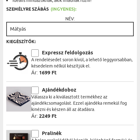
Ideális mindazoknak, akik imádnak főzni!
SZEMÉLYRE SZÁBÁS
(INGYENES):
NÉV:
KIEGÉSZÍTŐK:
Expressz feldolgozás
A rendelésedet soron kívül, a lehető leggyorsabban,
késedelem nélkül készítjük el.
Ár:
1699 Ft
Ajándékdoboz
Válassza ki a kiválasztott termékhez az
ajándékcsomagolást. Ezzel ajándéka remekül fog
kinézni és készen áll az átadásra.
Ár:
2249 Ft
Pralinék