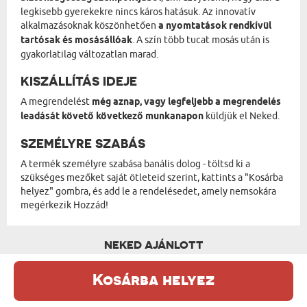
legkisebb gyerekekre nincs káros hatásuk. Az innovatív
alkalmazásoknak köszönhetően
a nyomtatások rendkívül
tartósak és mosásállóak
. A szín több tucat mosás után is
gyakorlatilag változatlan marad.
KISZÁLLÍTÁS IDEJE
A megrendelést
még aznap, vagy legfeljebb a megrendelés
leadását követő következő munkanapon
küldjük el Neked.
SZEMÉLYRE SZABÁS
A termék személyre szabása banális dolog - töltsd ki a
szükséges mezőket saját ötleteid szerint, kattints a "Kosárba
helyez" gombra, és add le a rendelésedet, amely nemsokára
megérkezik Hozzád!
NEKED AJÁNLOTT
Kosárba helyez
Ez a weboldal sütiket (cookie-kat) használ. A sütikről bővebben az