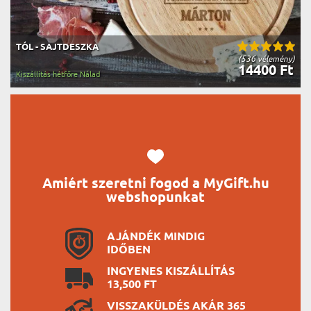
TÓL - SAJTDESZKA
(536 vélemény)
14400 Ft
Kiszállítás hétfőre Nálad
Amiért szeretni fogod a MyGift.hu
webshopunkat
AJÁNDÉK MINDIG
IDŐBEN
INGYENES KISZÁLLÍTÁS
13,500 FT
VISSZAKÜLDÉS AKÁR 365