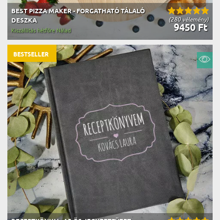
BEST PIZZA MAKER - FORGATHATÓ TÁLALÓ
(280 vélemény)
DESZKA
9450 Ft
Kiszállítás hétfőre Nálad
BESTSELLER