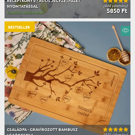
RECEPTKÖNYV - A5-ÖS JEGYZETFÜZET
(448 vélemény)
NYOMTATÁSSAL
5850 Ft
Kiszállítás hétfőre Nálad
BESTSELLER
CSALÁDFA - GRAVÍROZOTT BAMBUSZ
(430 vélemény)