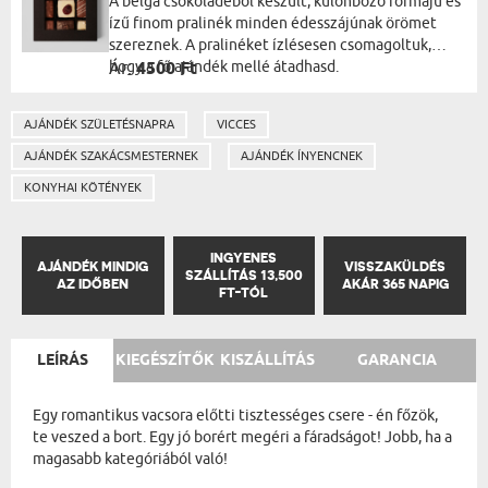
A belga csokoládéból készült, különböző formájú és
ízű finom pralinék minden édesszájúnak örömet
szereznek. A pralinéket ízlésesen csomagoltuk,
hogy a fő ajándék mellé átadhasd.
Ár:
4500 Ft
AJÁNDÉK SZÜLETÉSNAPRA
VICCES
AJÁNDÉK SZAKÁCSMESTERNEK
AJÁNDÉK ÍNYENCNEK
KONYHAI KÖTÉNYEK
INGYENES
AJÁNDÉK MINDIG
VISSZAKÜLDÉS
SZÁLLÍTÁS 13,500
AZ IDŐBEN
AKÁR 365 NAPIG
FT-TÓL
LEÍRÁS
KIEGÉSZÍTŐK
KISZÁLLÍTÁS
GARANCIA
Egy romantikus vacsora előtti tisztességes csere - én főzök,
te veszed a bort. Egy jó borért megéri a fáradságot! Jobb, ha a
magasabb kategóriából való!