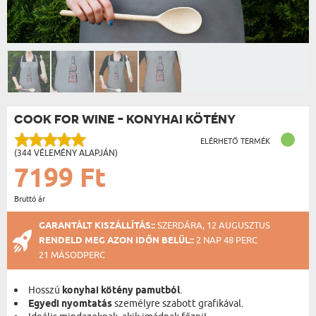
COOK FOR WINE - KONYHAI KÖTÉNY
ELÉRHETŐ TERMÉK
(344 VÉLEMÉNY ALAPJÁN)
7199 Ft
Bruttó ár
GARANTÁLT KISZÁLLÍTÁS::
SZERDÁRA, 12 AUGUSZTUS
RENDELD MEG AZON IDŐN BELÜL::
2 NAP 48 PERC
21 MÁSODPERC
Hosszú
konyhai kötény pamutból
.
Egyedi nyomtatás
személyre szabott grafikával.