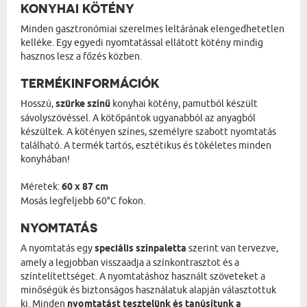
KONYHAI KÖTÉNY
Minden gasztronómiai szerelmes leltárának elengedhetetlen
kelléke. Egy egyedi nyomtatással ellátott kötény mindig
hasznos lesz a főzés közben.
TERMÉKINFORMÁCIÓK
Hosszú,
szürke színű
konyhai kötény, pamutból készült
sávolyszövéssel. A kötőpántok ugyanabból az anyagból
készültek. A kötényen színes, személyre szabott nyomtatás
található. A termék tartós, esztétikus és tökéletes minden
konyhában!
Méretek:
60 x 87 cm
Mosás legfeljebb 60°C fokon.
NYOMTATÁS
A nyomtatás egy
speciális színpaletta
szerint van tervezve,
amely a legjobban visszaadja a színkontrasztot és a
színtelítettséget. A nyomtatáshoz használt szöveteket a
minőségük és biztonságos használatuk alapján választottuk
ki. Minden
nyomtatást tesztelünk és tanúsítunk a