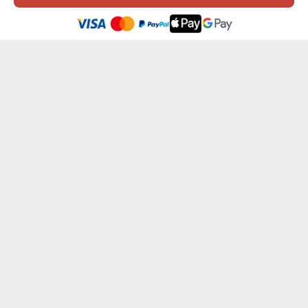
Ez a weboldal sütiket (cookie-kat) használ. A sütikről bővebben az
Adatvédelmi Szabályzatban olvashatsz.
.
Elfogadom
NYUGDÍJAS - KONYHAI KÖTÉNY
A SÜTIK MESTERE - KONYHAI KÖTÉNY
7199 Ft
7199 Ft
SAJÁT SZÖVEGED - KONYHAI KÖTÉNY
GRILLKIRÁLY - KONYHAI KÖTÉNY
od 7199 Ft
7199 Ft