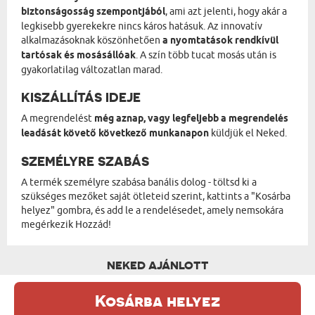
biztonságosság szempontjából
, ami azt jelenti, hogy akár a
legkisebb gyerekekre nincs káros hatásuk. Az innovatív
alkalmazásoknak köszönhetően
a nyomtatások rendkívül
tartósak és mosásállóak
. A szín több tucat mosás után is
gyakorlatilag változatlan marad.
KISZÁLLÍTÁS IDEJE
A megrendelést
még aznap, vagy legfeljebb a megrendelés
leadását követő következő munkanapon
küldjük el Neked.
SZEMÉLYRE SZABÁS
A termék személyre szabása banális dolog - töltsd ki a
szükséges mezőket saját ötleteid szerint, kattints a "Kosárba
helyez" gombra, és add le a rendelésedet, amely nemsokára
megérkezik Hozzád!
NEKED AJÁNLOTT
Kosárba helyez