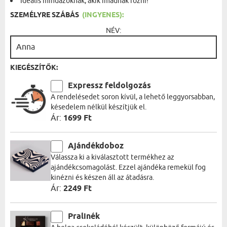
Ideális mindazoknak, akik imádnak főzni!
SZEMÉLYRE SZÁBÁS
(INGYENES):
NÉV:
KIEGÉSZÍTŐK:
Expressz feldolgozás
A rendelésedet soron kívül, a lehető leggyorsabban,
késedelem nélkül készítjük el.
Ár:
1699 Ft
Ajándékdoboz
Válassza ki a kiválasztott termékhez az
ajándékcsomagolást. Ezzel ajándéka remekül fog
kinézni és készen áll az átadásra.
Ár:
2249 Ft
Pralinék