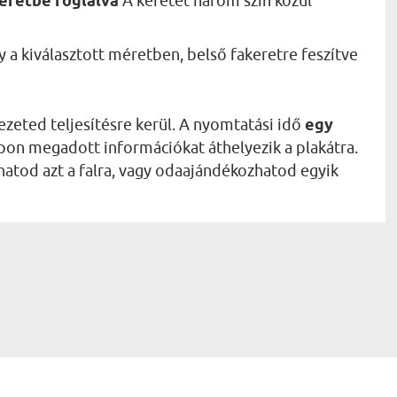
keretbe foglalva
A keretet három szín közül
 a kiválasztott méretben, belső fakeretre feszítve
ezeted teljesítésre kerül. A nyomtatási idő
egy
rlapon megadott információkat áthelyezik a plakátra.
atod azt a falra, vagy odaajándékozhatod egyik