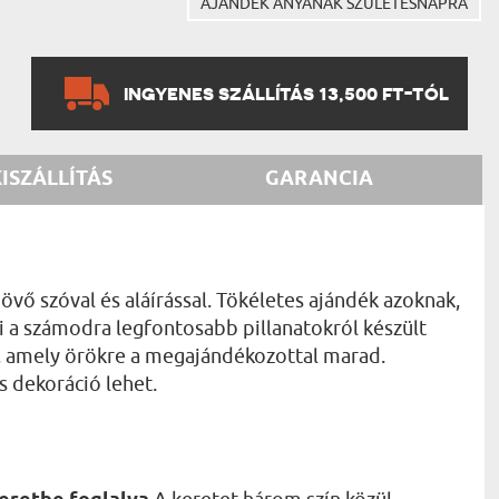
AJÁNDÉK ANYÁNAK SZÜLETÉSNAPRA
INGYENES SZÁLLÍTÁS 13,500 FT-TÓL
KISZÁLLÍTÁS
GARANCIA
vő szóval és aláírással. Tökéletes ajándék azoknak,
 ki a számodra legfontosabb pillanatokról készült
k, amely örökre a megajándékozottal marad.
s dekoráció lehet.