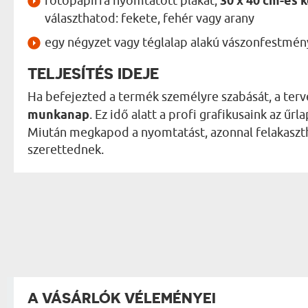
fotópapírra nyomtatott plakát,
30 x 40 cm-es 
választhatod: fekete, fehér vagy arany
egy négyzet vagy téglalap alakú vászonfestmény
TELJESÍTÉS IDEJE
Ha befejezted a termék személyre szabását, a terv
munkanap
. Ez idő alatt a profi grafikusaink az ű
Miután megkapod a nyomtatást, azonnal felakaszth
szerettednek.
A VÁSÁRLÓK VÉLEMÉNYEI