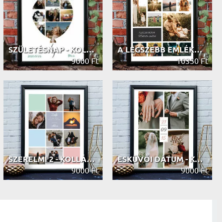
SZÜLETÉSNAP - KOLLÁZS A FOTÓIDBÓL
A LEGSZEBB EMLÉKEINK - KOLLÁZS A FO...
9000 Ft
10350 Ft
SZERELMI 2 - KOLLÁZS A FOTÓIDBÓL
ESKÜVŐI DÁTUM - KOLLÁZS A FOTÓIDBÓL
9000 Ft
9000 Ft