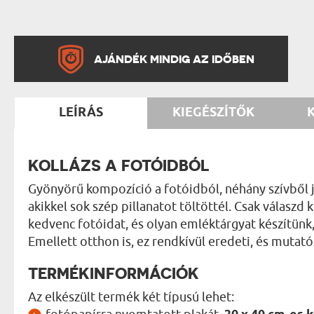
AJÁNDÉK MINDIG AZ IDŐBEN
LEÍRÁS
KIEGÉSZÍTŐK
KOLLÁZS A FOTÓIDBÓL
Gyönyörű kompozíció a fotóidból, néhány szívből jö
akikkel sok szép pillanatot töltöttél. Csak válaszd
kedvenc fotóidat, és olyan emléktárgyat készítün
Emellett otthon is, ez rendkívül eredeti, és mutató
TERMÉKINFORMÁCIÓK
Az elkészült termék két típusú lehet: