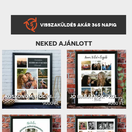
VISSZAKÜLDÉS AKÁR 365 NAPIG
NEKED AJÁNLOTT
KÖSZÖNÖM, HOGY ITT VAGY NEKEM - KOL...
JÓ BARÁTNŐK - KOLLÁZS A FOTÓIDBÓL
9000 Ft
9000 Ft