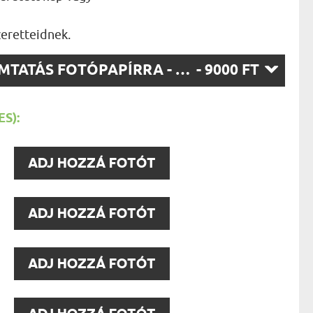
AK
STÁNAK
NEK
zeretteidnek.
LÓNAK
ÓNAK
SZ
NYOMTATÁS FOTÓPAPÍRRA - FEKETE KERET 30X40
- 9000 FT
EK
T:
ZNAK
ŐDŐNEK
S):
:
ADJ HOZZÁ FOTÓT
:
ADJ HOZZÁ FOTÓT
:
ADJ HOZZÁ FOTÓT
: