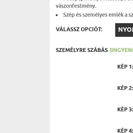
UTAZÓN
vászonfestmény.
BICIKLI
REK
IDŐSEBB
Szép és személyes emlék a s
SPORTO
ÉK VONÁSAI
TŰZOLT
VÁLAS
VÁLASSZ OPCIÓT:
FŐNÖKN
OPCIÓ
HORGÁS
VICCEL
SZEMÉLYRE SZÁBÁS
(INGYENE
KÉP 1
KÉP 2
KÉP 3
KÉP 4