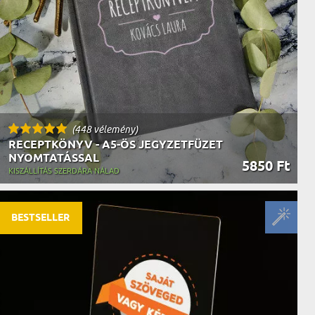
(448 vélemény)
RECEPTKÖNYV - A5-ÖS JEGYZETFÜZET
NYOMTATÁSSAL
5850 Ft
KISZÁLLÍTÁS SZERDÁRA NÁLAD
BESTSELLER