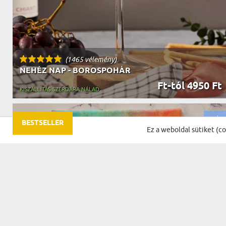
(1465 vélemény)
NEHÉZ NAP - BOROSPOHÁR
Ft-tól 4950 Ft
KISZÁLLÍTÁS SZERDÁRA NÁLAD
BESTSELLER
Ez a weboldal sütiket (c