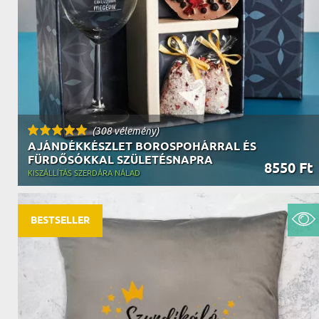
(308 vélemény)
AJÁNDÉKKÉSZLET BOROSPOHÁRRAL ÉS
FÜRDŐSÓKKAL SZÜLETÉSNAPRA
8550 Ft
KISZÁLLÍTÁS SZERDÁRA NÁLAD
BESTSELLER