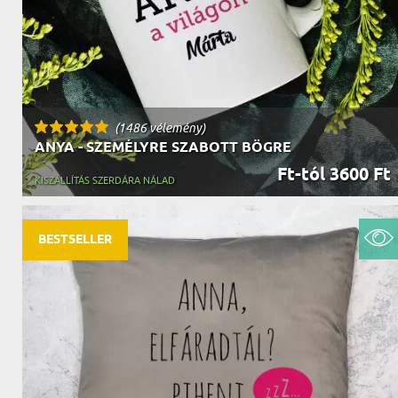
(1486 vélemény)
ANYA - SZEMÉLYRE SZABOTT BÖGRE
Ft-tól 3600 Ft
KISZÁLLÍTÁS SZERDÁRA NÁLAD
BESTSELLER