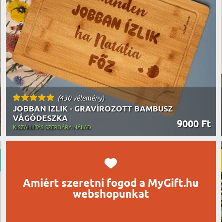
UTAZÓN
BICIKLI
REK
IDŐSEBB
SPORTO
ÉK VONÁSAI
TŰZOLT
FŐNÖKN
HORGÁS
VICCEL
(430 vélemény)
JOBBAN IZLIK - GRAVÍROZOTT BAMBUSZ
VÁGÓDESZKA
9000 Ft
KISZÁLLÍTÁS SZERDÁRA NÁLAD
Amiért szeretni fogod a MyGift.hu
webshopunkat