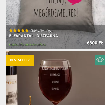
(369 vélemény)
ELFÁRADTÁL - DÍSZPÁRNA
6300 Ft
KISZÁLLÍTÁS SZERDÁRA NÁLAD
BESTSELLER