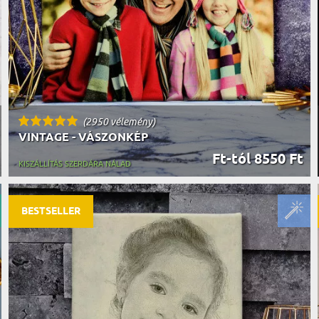
(2950 vélemény)
VINTAGE - VÁSZONKÉP
Ft-tól 8550 Ft
KISZÁLLÍTÁS SZERDÁRA NÁLAD
BESTSELLER