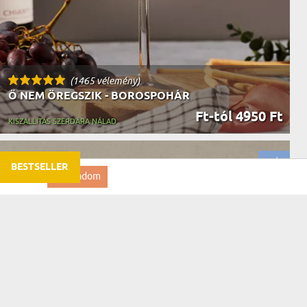
(1465 vélemény)
Ő NEM ÖREGSZIK - BOROSPOHÁR
Ft-tól 4950 Ft
KISZÁLLÍTÁS SZERDÁRA NÁLAD
BESTSELLER
vashatsz.
.
Elfogadom