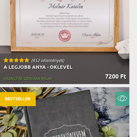
AK
STÁNAK
NEK
LÓNAK
ÓNAK
EK
ZNAK
ŐDŐNEK
(452 vélemények)
A LEGJOBB ANYA - OKLEVÉL
7200 Ft
KISZÁLLÍTÁS SZERDÁRA NÁLAD
BESTSELLER