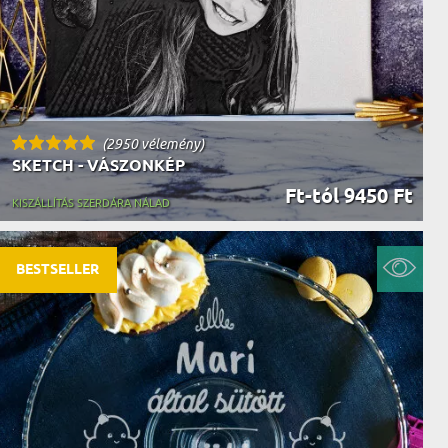
(2950 vélemény)
SKETCH - VÁSZONKÉP
Ft-tól 9450 Ft
KISZÁLLÍTÁS SZERDÁRA NÁLAD
BESTSELLER