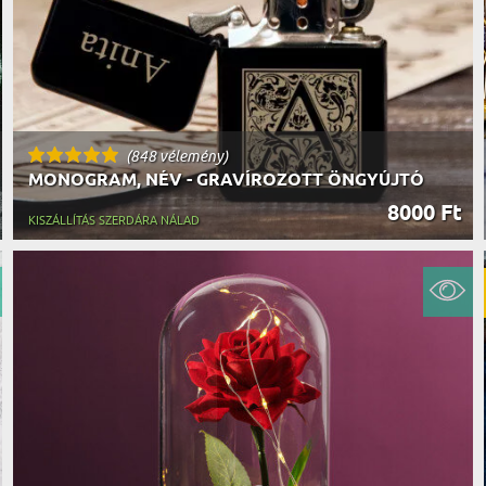
(848 vélemény)
MONOGRAM, NÉV - GRAVÍROZOTT ÖNGYÚJTÓ
8000 Ft
KISZÁLLÍTÁS SZERDÁRA NÁLAD