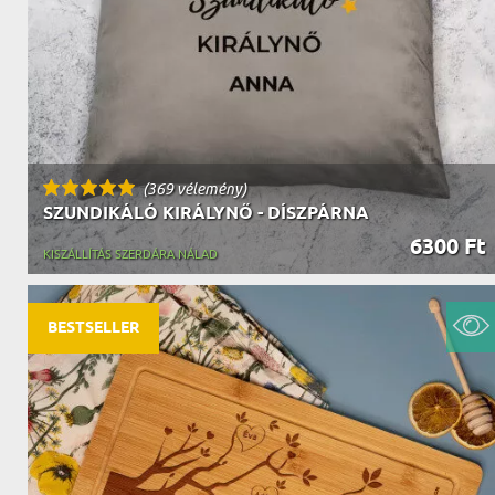
(369 vélemény)
SZUNDIKÁLÓ KIRÁLYNŐ - DÍSZPÁRNA
6300 Ft
KISZÁLLÍTÁS SZERDÁRA NÁLAD
BESTSELLER