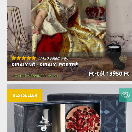
NAGYPAPÁNAK
ÉLELMISZE
APÓSÉKNAK
AZ AJÁND
(3450 vélemény)
KIRÁLYNŐ - KIRÁLYI PORTRÉ
Ft-tól 13950 Ft
KISZÁLLÍTÁS SZERDÁRA NÁLAD
BESTSELLER