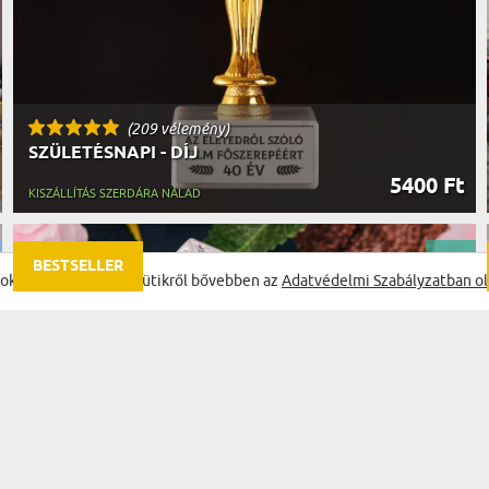
(209 vélemény)
SZÜLETÉSNAPI - DÍJ
5400 Ft
KISZÁLLÍTÁS SZERDÁRA NÁLAD
BESTSELLER
ookie-kat) használ. A sütikről bővebben az
Adatvédelmi Szabályzatban ol