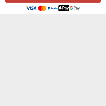
Ez a weboldal sütiket (cookie-kat) használ. A sütikről bővebben az
Adatvédelmi Szabályzatban olvashatsz.
.
Elfogadom
A SÜTIK MESTERE - KONYHAI KÖTÉNY
SAJÁT SZÖVEGED - KONYHAI KÖTÉNY
7199 Ft
od 7199 Ft
NYUGDÍJAS - KONYHAI KÖTÉNY
GRILLKIRÁLY - KONYHAI KÖTÉNY
7199 Ft
7199 Ft