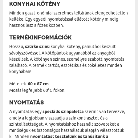
KONYHAI KÖTÉNY
Minden gasztronómiai szerelmes leltárának elengedhetetlen
kelléke. Egy egyedi nyomtatással ellátott kötény mindig
hasznos lesz a főzés közben.
TERMÉKINFORMÁCIÓK
Hosszú,
szürke színű
konyhai kötény, pamutból készült
sávolyszövéssel. A kötőpántok ugyanabból az anyagból
készültek. A kötényen színes, személyre szabott nyomtatás
található. A termék tartós, esztétikus és tökéletes minden
konyhában!
Méretek:
60 x 87 cm
Mosás legfeljebb 60°C fokon.
NYOMTATÁS
A nyomtatás egy
speciális színpaletta
szerint van tervezve,
amely a legjobban visszaadja a színkontrasztot és a
színtelítettséget. A nyomtatáshoz használt szöveteket a
minőségük és biztonságos használatuk alapján választottuk
ki. Minden
nyomtatást tesztelünk és tanúsítunk a