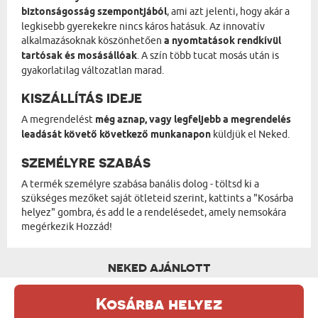
biztonságosság szempontjából
, ami azt jelenti, hogy akár a
legkisebb gyerekekre nincs káros hatásuk. Az innovatív
alkalmazásoknak köszönhetően
a nyomtatások rendkívül
tartósak és mosásállóak
. A szín több tucat mosás után is
gyakorlatilag változatlan marad.
KISZÁLLÍTÁS IDEJE
A megrendelést
még aznap, vagy legfeljebb a megrendelés
leadását követő következő munkanapon
küldjük el Neked.
SZEMÉLYRE SZABÁS
A termék személyre szabása banális dolog - töltsd ki a
szükséges mezőket saját ötleteid szerint, kattints a "Kosárba
helyez" gombra, és add le a rendelésedet, amely nemsokára
megérkezik Hozzád!
NEKED AJÁNLOTT
Kosárba helyez