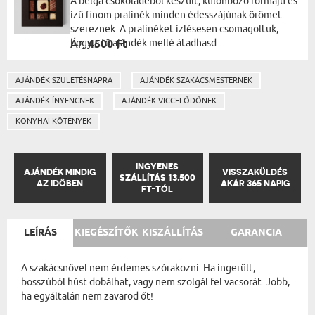
A belga csokoládéból készült, különböző formájú és
ízű finom pralinék minden édesszájúnak örömet
szereznek. A pralinéket ízlésesen csomagoltuk,
hogy a fő ajándék mellé átadhasd.
Ár:
4500 Ft
AJÁNDÉK SZÜLETÉSNAPRA
AJÁNDÉK SZAKÁCSMESTERNEK
AJÁNDÉK ÍNYENCNEK
AJÁNDÉK VICCELŐDŐNEK
KONYHAI KÖTÉNYEK
INGYENES
AJÁNDÉK MINDIG
VISSZAKÜLDÉS
SZÁLLÍTÁS 13,500
AZ IDŐBEN
AKÁR 365 NAPIG
FT-TÓL
LEÍRÁS
KIEGÉSZÍTŐK
KISZÁLLÍTÁS
GARANCIA
A szakácsnővel nem érdemes szórakozni. Ha ingerült,
bosszúból húst dobálhat, vagy nem szolgál fel vacsorát. Jobb,
ha egyáltalán nem zavarod őt!