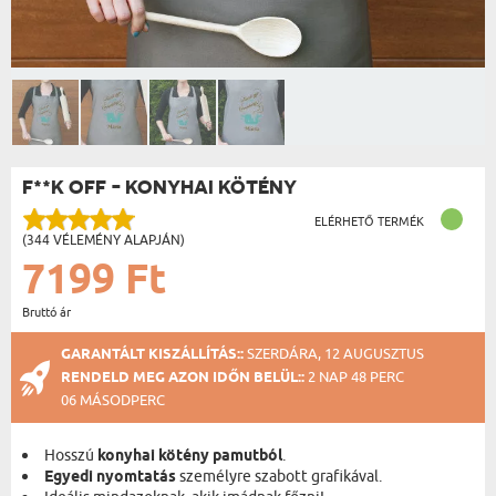
F**K OFF - KONYHAI KÖTÉNY
ELÉRHETŐ TERMÉK
(344 VÉLEMÉNY ALAPJÁN)
7199 Ft
Bruttó ár
GARANTÁLT KISZÁLLÍTÁS::
SZERDÁRA, 12 AUGUSZTUS
RENDELD MEG AZON IDŐN BELÜL::
2 NAP 48 PERC
06 MÁSODPERC
Hosszú
konyhai kötény pamutból
.
Egyedi nyomtatás
személyre szabott grafikával.