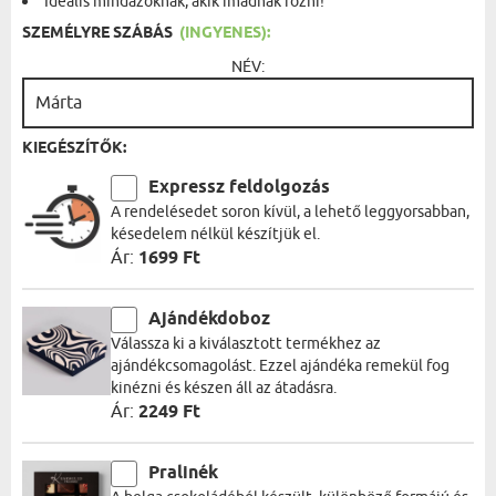
Ideális mindazoknak, akik imádnak főzni!
SZEMÉLYRE SZÁBÁS
(INGYENES):
NÉV:
KIEGÉSZÍTŐK:
Expressz feldolgozás
A rendelésedet soron kívül, a lehető leggyorsabban,
késedelem nélkül készítjük el.
Ár:
1699 Ft
Ajándékdoboz
Válassza ki a kiválasztott termékhez az
ajándékcsomagolást. Ezzel ajándéka remekül fog
kinézni és készen áll az átadásra.
Ár:
2249 Ft
Pralinék