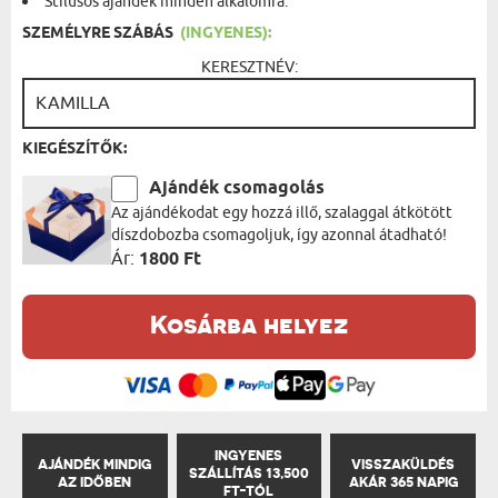
Stílusos ajándék minden alkalomra.
SZEMÉLYRE SZÁBÁS
(INGYENES):
KERESZTNÉV:
KIEGÉSZÍTŐK:
Ajándék csomagolás
Az ajándékodat egy hozzá illő, szalaggal átkötött
díszdobozba csomagoljuk, így azonnal átadható!
Ár:
1800 Ft
Kosárba helyez
INGYENES
AJÁNDÉK MINDIG
VISSZAKÜLDÉS
SZÁLLÍTÁS 13,500
AZ IDŐBEN
AKÁR 365 NAPIG
FT-TÓL