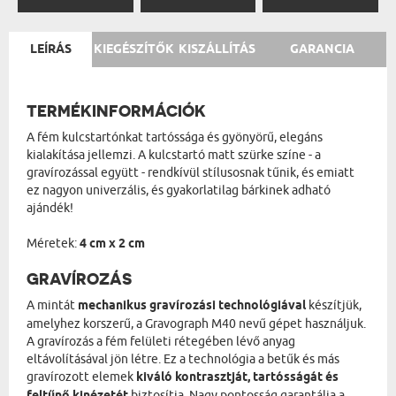
LEÍRÁS
KIEGÉSZÍTŐK
KISZÁLLÍTÁS
GARANCIA
TERMÉKINFORMÁCIÓK
A fém kulcstartónkat tartóssága és gyönyörű, elegáns
kialakítása jellemzi. A kulcstartó matt szürke színe - a
gravírozással együtt - rendkívül stílusosnak tűnik, és emiatt
ez nagyon univerzális, és gyakorlatilag bárkinek adható
ajándék!
Méretek:
4 cm x 2 cm
GRAVÍROZÁS
A mintát
mechanikus gravírozási technológiával
készítjük,
amelyhez korszerű, a Gravograph M40 nevű gépet használjuk.
A gravírozás a fém felületi rétegében lévő anyag
eltávolításával jön létre. Ez a technológia a betűk és más
gravírozott elemek
kiváló kontrasztját, tartósságát és
feltűnő kinézetét
biztosítja. Nagy pontosság garantálja a