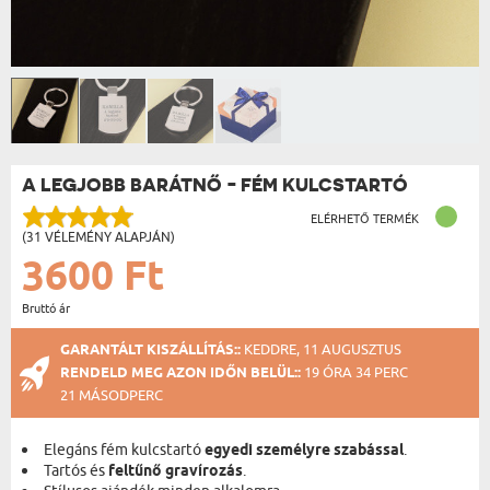
A LEGJOBB BARÁTNŐ - FÉM KULCSTARTÓ
ELÉRHETŐ TERMÉK
(31 VÉLEMÉNY ALAPJÁN)
3600 Ft
Bruttó ár
GARANTÁLT KISZÁLLÍTÁS::
KEDDRE, 11 AUGUSZTUS
RENDELD MEG AZON IDŐN BELÜL::
19 ÓRA 34 PERC
21 MÁSODPERC
Elegáns fém kulcstartó
egyedi személyre szabással
.
Tartós és
feltűnő gravírozás
.