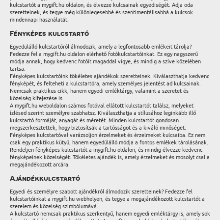
kulcstartót a mygift.hu oldalon, és élvezze kulcsainak egyediségét. Adja oda
szeretteinek, és tegye még különlegesebbé és szentimentálisabbá a kulcsok
mindennapi használatát.
Fényképes kulcstartó
Egyedülálló kulcstartóról álmodozik, amely a legfontosabb emlékeit tárolja?
Fedezze fel a mygift.hu oldalon elérhető fotókulcstartóinkat. Ez egy nagyszerű
módja annak, hogy kedvenc fotóit magaddal vigye, és mindig a szíve közelében
tartsa.
Fényképes kulcstartóink tökéletes ajándékok szeretteinek. Kiválaszthatja kedvenc
fényképét, és felteheti a kulcstartóra, amely személyes jelentést ad kulcsainak.
Nemcsak praktikus cikk, hanem egyedi emléktárgy, valamint a szeretet és
közelség kifejezése is.
A mygift.hu weboldalon számos fotóval ellátott kulcstartót találsz, melyeket
ízlésed szerint személyre szabhatsz. Kiválaszthatja a stílusához leginkább illő
kulcstartó formáját, anyagát és méretét. Minden kulcstartót gondosan
megszerkesztettek, hogy biztosítsák a tartósságot és a kiváló minőséget.
Fényképes kulcstartóval varázsoljon érzelmeket és érzelmeket kulcsaiba. Ez nem
csak egy praktikus kütyü, hanem egyedülálló módja a fontos emlékek tárolásának.
Rendeljen fényképes kulcstartót a mygift.hu oldalon, és mindig élvezze kedvenc
fényképeinek közelségét. Tökéletes ajándék is, amely érzelmeket és mosolyt csal a
megajándékozott arcára.
Ajándékkulcstartó
Egyedi és személyre szabott ajándékról álmodozik szeretteinek? Fedezze fel
kulcstartóinkat a mygift.hu webhelyen, és tegye a megajándékozott kulcstartót a
szerelem és közelség szimbólumává.
A kulcstartó nemcsak praktikus szerkentyű, hanem egyedi emléktárgy is, amely sok