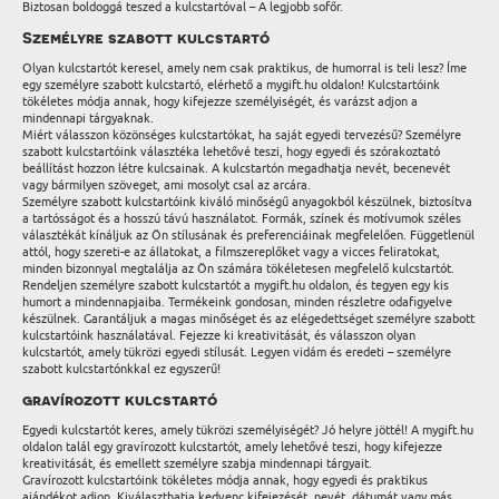
Biztosan boldoggá teszed a kulcstartóval – A legjobb sofőr.
Személyre szabott kulcstartó
Olyan kulcstartót keresel, amely nem csak praktikus, de humorral is teli lesz? Íme
egy személyre szabott kulcstartó, elérhető a mygift.hu oldalon! Kulcstartóink
tökéletes módja annak, hogy kifejezze személyiségét, és varázst adjon a
mindennapi tárgyaknak.
Miért válasszon közönséges kulcstartókat, ha saját egyedi tervezésű? Személyre
szabott kulcstartóink választéka lehetővé teszi, hogy egyedi és szórakoztató
beállítást hozzon létre kulcsainak. A kulcstartón megadhatja nevét, becenevét
vagy bármilyen szöveget, ami mosolyt csal az arcára.
Személyre szabott kulcstartóink kiváló minőségű anyagokból készülnek, biztosítva
a tartósságot és a hosszú távú használatot. Formák, színek és motívumok széles
választékát kínáljuk az Ön stílusának és preferenciáinak megfelelően. Függetlenül
attól, hogy szereti-e az állatokat, a filmszereplőket vagy a vicces feliratokat,
minden bizonnyal megtalálja az Ön számára tökéletesen megfelelő kulcstartót.
Rendeljen személyre szabott kulcstartót a mygift.hu oldalon, és tegyen egy kis
humort a mindennapjaiba. Termékeink gondosan, minden részletre odafigyelve
készülnek. Garantáljuk a magas minőséget és az elégedettséget személyre szabott
kulcstartóink használatával. Fejezze ki kreativitását, és válasszon olyan
kulcstartót, amely tükrözi egyedi stílusát. Legyen vidám és eredeti – személyre
szabott kulcstartónkkal ez egyszerű!
gravírozott kulcstartó
Egyedi kulcstartót keres, amely tükrözi személyiségét? Jó helyre jöttél! A mygift.hu
oldalon talál egy gravírozott kulcstartót, amely lehetővé teszi, hogy kifejezze
kreativitását, és emellett személyre szabja mindennapi tárgyait.
Gravírozott kulcstartóink tökéletes módja annak, hogy egyedi és praktikus
ajándékot adjon. Kiválaszthatja kedvenc kifejezését, nevét, dátumát vagy más,