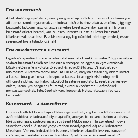
Fém kulcstartó
A kulcstartó egy apró dolog, amely nagyszerű ajándék lehet bárkinek és bármilyen
alkalomra. Mindannyiunknak van kulcsa - akár a házhoz, akár az autóhoz -, így egy
kulcstartó biztosan hasznos lesz a szívéhez közel álló ember számára. Ha olyan
kulcstartó ötletet keresel, ami teljesen univerzális lesz, a Clover kulcstartó
tökéletes választás lesz. Ez a kis csoda úgy fog működni, mint egy amulett, és sok
szerencsét hoz a tulajdonosának!
Fém gravírozott kulcstartó
Egyedi női ajándékot szeretne adni valakinek, aki közel áll szívéhez? Egy személyre
szabott kulcstartó tökéletes lesz erre a szerepre! Az egyedi névgravírozásnak
köszönhetően a fém kulcstartó egyedi és egyedülálló lesz. Választhat egy
minimalista kulcstartó motívumot - Az Ön neve, vagy válasszon egy vidám mottót
a kulcstartóra gravírozva - Jó napot. A kulcstartó az egyik első dolog, amit
otthonról indulva, munkából, iskolából hazatérve meglátunk, ezért érdemes egy
vidám, személyes hangulatú felirattal javítani a közérzeten. Barátnődnek,
menyasszonyodnak, feleségednek vagy húgodnak biztosan tetszeni fog ez a
kulcstartó.
Kulcstartó – ajándékötlet
Ha eredeti ötletet keresel ajándékhoz egy barátnak, egy kulcstartót érdemes segíti
az érdeklődést. A kulcstartó olyan ajándék, amelyet bármilyen alkalomra adhatsz.
Ideális névnapra, születésnapra vagy Szent Miklós napra. Ha szeretnéd, hogy a
szívedhez közel álló személyt gyakrabban mosolyogtasd, adj neki kulcstartót -
Mosolyogj. Van egy kulcstartónk is, amely tökéletes ajándék lesz egy nagyszerű
sofőrnek, és tökéletes az autókulcsokhoz. Apád jól vezet és szeret vezetni?