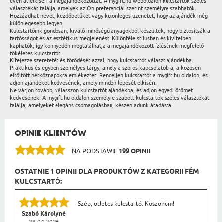
éven át elkíséri a megajándékozottat. A mygift.hu weboldalon kulcstartók széles
választékát találja, amelyek az Ön preferenciái szerint személyre szabhatók.
Hozzáadhat nevet, kezdőbetűket vagy különleges üzenetet, hogy az ajándék még
különlegesebb legyen.
Kulcstartóink gondosan, kiváló minőségű anyagokból készültek, hogy biztosítsák a
tartósságot és az esztétikus megjelenést. Különféle stílusban és kivitelben
kaphatók, így könnyedén megtalálhatja a megajándékozott ízlésének megfelelő
tökéletes kulcstartót.
Kifejezze szeretetét és törődését azzal, hogy kulcstartót választ ajándékba.
Praktikus és egyben személyes tárgy, amely a szoros kapcsolatokra, a közösen
eltöltött hétköznapokra emlékeztet. Rendeljen kulcstartót a mygift.hu oldalon, és
adjon ajándékot kedvesének, amely minden lépését elkíséri.
Ne várjon tovább, válasszon kulcstartót ajándékba, és adjon egyedi örömet
kedvesének. A mygift.hu oldalon személyre szabott kulcstartók széles választékát
találja, amelyeket elegáns csomagolásban, készen adunk átadásra.
OPINIE KLIENTÓW
NA PODSTAWIE
199 OPINII
OSTATNIE 1 OPINII DLA PRODUKTÓW Z KATEGORII FÉM
KULCSTARTÓ:
Szép, ötletes kulcstartó. Köszönöm!
Szabó Károlyné