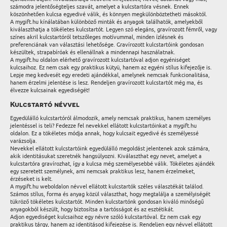
számodra jelentőségteljes szavát, amelyet a kulcstartóra vésnek. Ennek
köszönhetően kulcsa egyedivé válik, és könnyen megkülönböztetheti másoktól.
A mygift.hu kínálatában különböző minták és anyagok találhatók, amelyekből
kiválaszthatja a tökéletes kulcstartót. Legyen szó elegáns, gravírozott fémről, vagy
színes akril kulcstartóról tetszőleges motívummal, minden ízlésnek és
preferenciának van választási lehetősége. Gravírozott kulcstartóink gondosan
készültek, strapabíróak és ellenállnak a mindennapi használatnak.
A mygift.hu oldalon elérhető gravírozott kulcstartóval adjon egyéniséget
kulcsaihoz. Ez nem csak egy praktikus kütyü, hanem az egyéni stílus kifejezője is.
Lepje meg kedvesét egy eredeti ajándékkal, amelynek nemcsak funkcionalitása,
hanem érzelmi jelentése is lesz. Rendeljen gravírozott kulcstartót még ma, és
élvezze kulcsainak egyediségét!
Kulcstartó névvel
Egyedülálló kulcstartóról álmodozik, amely nemcsak praktikus, hanem személyes
jelentéssel is teli? Fedezze fel nevekkel ellátott kulcstartóinkat a mygift.hu
oldalon. Ez a tökéletes módja annak, hogy kulcsait egyedivé és személyessé
varázsolja.
Nevekkel ellátott kulcstartóink egyedülálló megoldást jelentenek azok számára,
akik identitásukat szeretnék hangsúlyozni. Kiválaszthat egy nevet, amelyet a
kulcstartóra gravírozhat, így a kulcsa még személyesebbé válik. Tökéletes ajándék
egy szeretett személynek, ami nemcsak praktikus lesz, hanem érzelmeket,
érzéseket is kelt.
A mygift.hu weboldalon névvel ellátott kulcstartók széles választékát találod.
Számos stílus, forma és anyag közül választhat, hogy megtalálja a személyiségét
tükröző tökéletes kulcstartót. Minden kulcstartónk gondosan kiváló minőségű
anyagokból készült, hogy biztosítsa a tartósságot és az esztétikát.
Adjon egyediséget kulcsaihoz egy névre szóló kulcstartóval. Ez nem csak egy
praktikus tárgy, hanem az identitásod kifejezése is. Rendeljen egy névvel ellátott