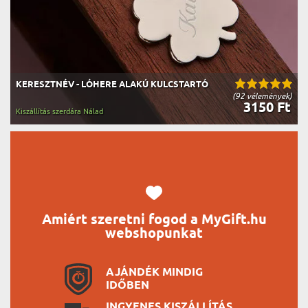
KERESZTNÉV - LÓHERE ALAKÚ KULCSTARTÓ
(92 vélemények)
3150 Ft
Kiszállítás szerdára Nálad
Amiért szeretni fogod a MyGift.hu
webshopunkat
AJÁNDÉK MINDIG
IDŐBEN
INGYENES KISZÁLLÍTÁS