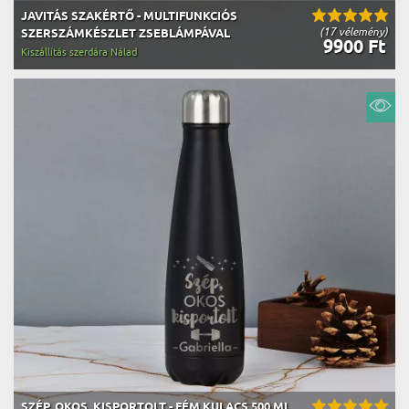
JAVITÁS SZAKÉRTŐ - MULTIFUNKCIÓS
(17 vélemény)
SZERSZÁMKÉSZLET ZSEBLÁMPÁVAL
9900 Ft
Kiszállítás szerdára Nálad
SZÉP, OKOS, KISPORTOLT - FÉM KULACS 500 ML