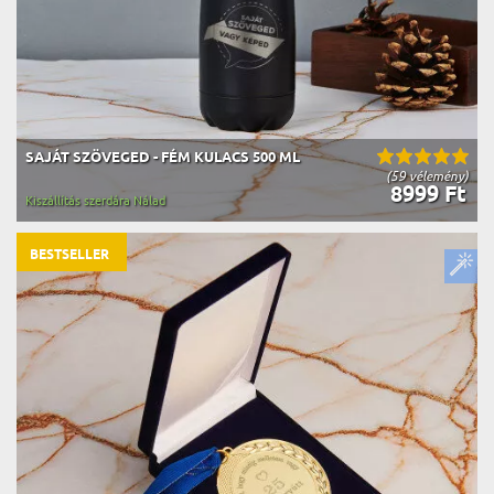
SAJÁT SZÖVEGED - FÉM KULACS 500 ML
(59 vélemény)
8999 Ft
Kiszállítás szerdára Nálad
BESTSELLER