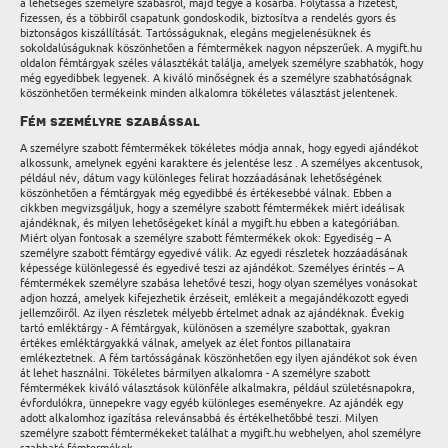
a lehetséges személyre szabásról, majd tegye a kosárba. Folytassa a fizetést,
fizessen, és a többiről csapatunk gondoskodik, biztosítva a rendelés gyors és
biztonságos kiszállítását. Tartósságuknak, elegáns megjelenésüknek és
sokoldalúságuknak köszönhetően a fémtermékek nagyon népszerűek. A mygift.hu
oldalon fémtárgyak széles választékát találja, amelyek személyre szabhatók, hogy
még egyedibbek legyenek. A kiváló minőségnek és a személyre szabhatóságnak
köszönhetően termékeink minden alkalomra tökéletes választást jelentenek.
Fém személyre szabással
A személyre szabott fémtermékek tökéletes módja annak, hogy egyedi ajándékot
alkossunk, amelynek egyéni karaktere és jelentése lesz . A személyes akcentusok,
például név, dátum vagy különleges felirat hozzáadásának lehetőségének
köszönhetően a fémtárgyak még egyedibbé és értékesebbé válnak. Ebben a
cikkben megvizsgáljuk, hogy a személyre szabott fémtermékek miért ideálisak
ajándéknak, és milyen lehetőségeket kínál a mygift.hu ebben a kategóriában.
Miért olyan fontosak a személyre szabott fémtermékek okok: Egyediség – A
személyre szabott fémtárgy egyedivé válik. Az egyedi részletek hozzáadásának
képessége különlegessé és egyedivé teszi az ajándékot. Személyes érintés – A
fémtermékek személyre szabása lehetővé teszi, hogy olyan személyes vonásokat
adjon hozzá, amelyek kifejezhetik érzéseit, emlékeit a megajándékozott egyedi
jellemzőiről. Az ilyen részletek mélyebb értelmet adnak az ajándéknak. Évekig
tartó emléktárgy - A fémtárgyak, különösen a személyre szabottak, gyakran
értékes emléktárgyakká válnak, amelyek az élet fontos pillanataira
emlékeztetnek. A fém tartósságának köszönhetően egy ilyen ajándékot sok éven
át lehet használni. Tökéletes bármilyen alkalomra - A személyre szabott
fémtermékek kiváló választások különféle alkalmakra, például születésnapokra,
évfordulókra, ünnepekre vagy egyéb különleges eseményekre. Az ajándék egy
adott alkalomhoz igazítása relevánsabbá és értékelhetőbbé teszi. Milyen
személyre szabott fémtermékeket találhat a mygift.hu webhelyen, ahol személyre