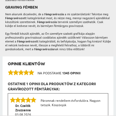
szabható fémtermékek
GRAVING FÉMBEN
Nem akarunk dicsekedni, de a
fémgravírozás
a mi szakterületünk! Tekintse meg
Fémgravírozott
kategóriánkat most, és nézze meg, mennyi nagyszerű ajándékkal
készültünk szeretteinek.
Fémgravírozás
terveink személyre szabhatók. Csak
küldje el kedvese nevét, és bármilyen fémtárgyra gravírozzuk.
Egy fémből készült ajándék, az Ön személyre szabott grafikája alapján
professzionális gravírozással csodálatos ajándék szülőknek! Válasszon bármilyen
elemet a
Fémgravírozott
kategóriából, és befolyásolja, hogyan fog kinézni! Küldje
el nekünk kedvese nevét, illessze a megfelelő felirathoz, a többiről mi
gondoskodunk, mert a
fémgravírozás
nak nincs titka előttünk!
OPINIE KLIENTÓW
NA PODSTAWIE
1345 OPINII
OSTATNIE 1 OPINII DLA PRODUKTÓW Z KATEGORII
GRAVÍROZOTT FÉMTÁRGYAK:
Páromnak rendeltem évfordulóra. Nagyon
tetszik. Köszönjük
Dr. Czaltik
Zsuzsanna
03.08.2026