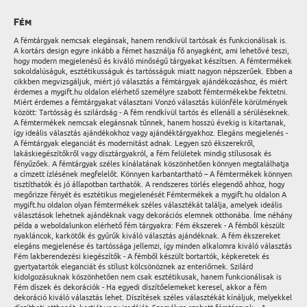
Fém
A fémtárgyak nemcsak elegánsak, hanem rendkívül tartósak és funkcionálisak is.
A kortárs design egyre inkább a fémet használja fő anyagként, ami lehetővé teszi,
hogy modern megjelenésű és kiváló minőségű tárgyakat készítsen. A fémtermékek
sokoldalúságuk, esztétikusságuk és tartósságuk miatt nagyon népszerűek. Ebben a
cikkben megvizsgáljuk, miért jó választás a fémtárgyak ajándékozáshoz, és miért
érdemes a mygift.hu oldalon elérhető személyre szabott fémtermékekbe fektetni.
Miért érdemes a fémtárgyakat választani Vonzó választás különféle körülmények
között: Tartósság és szilárdság - A fém rendkívül tartós és ellenáll a sérüléseknek.
A fémtermékek nemcsak elegánsnak tűnnek, hanem hosszú évekig is kitartanak,
így ideális választás ajándékokhoz vagy ajándéktárgyakhoz. Elegáns megjelenés -
A fémtárgyak eleganciát és modernitást adnak. Legyen szó ékszerekről,
lakáskiegészítőkről vagy dísztárgyakról, a fém felületek mindig stílusosak és
fényűzőek. A fémtárgyak széles kínálatának köszönhetően könnyen megtalálhatja
a címzett ízlésének megfelelőt. Könnyen karbantartható – A fémtermékek könnyen
tisztíthatók és jó állapotban tarthatók. A rendszeres törlés elegendő ahhoz, hogy
megőrizze fényét és esztétikus megjelenését Fémtermékek a mygift.hu oldalon A
mygift.hu oldalon olyan fémtermékek széles választékát találja, amelyek ideális
választások lehetnek ajándéknak vagy dekorációs elemnek otthonába. Íme néhány
példa a weboldalunkon elérhető fém tárgyakra: Fém ékszerek - A fémből készült
nyakláncok, karkötők és gyűrűk kiváló választás ajándéknak. A fém ékszereket
elegáns megjelenése és tartóssága jellemzi, így minden alkalomra kiváló választás
Fém lakberendezési kiegészítők - A fémből készült bortartók, képkeretek és
gyertyatartók eleganciát és stílust kölcsönöznek az enteriőrnek. Szilárd
kidolgozásuknak köszönhetően nem csak esztétikusak, hanem funkcionálisak is
Fém díszek és dekorációk - Ha egyedi díszítőelemeket keresel, akkor a fém
dekoráció kiváló választás lehet. Díszítések széles választékát kínáljuk, melyekkel