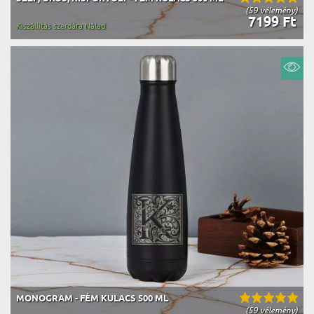
(59 vélemény)
7199 Ft
Kiszállítás szerdára Nálad
MONOGRAM - FÉM KULACS 500 ML
(59 vélemény)