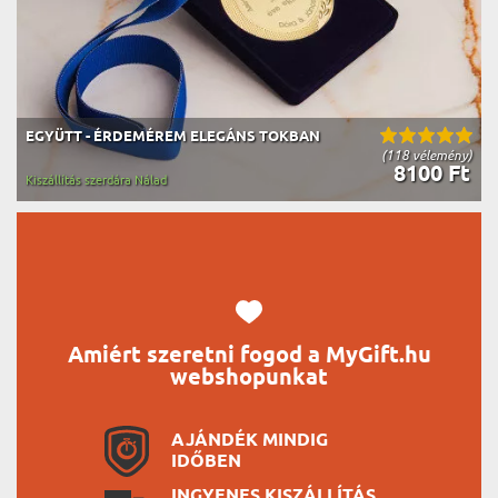
EGYÜTT - ÉRDEMÉREM ELEGÁNS TOKBAN
(118 vélemény)
8100 Ft
Kiszállítás szerdára Nálad
Amiért szeretni fogod a MyGift.hu
webshopunkat
AJÁNDÉK MINDIG
IDŐBEN
INGYENES KISZÁLLÍTÁS