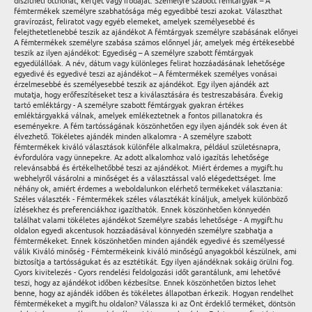
díszítheti otthonát, kertjét vagy irodáját. Személyre szabott fémtárgyak – A
fémtermékek személyre szabhatósága még egyedibbé teszi azokat. Választhat
gravírozást, feliratot vagy egyéb elemeket, amelyek személyesebbé és
felejthetetlenebbé teszik az ajándékot A fémtárgyak személyre szabásának előnyei
A fémtermékek személyre szabása számos előnnyel jár, amelyek még értékesebbé
teszik az ilyen ajándékot: Egyediség – A személyre szabott fémtárgyak
egyedülállóak. A név, dátum vagy különleges felirat hozzáadásának lehetősége
egyedivé és egyedivé teszi az ajándékot – A fémtermékek személyes vonásai
érzelmesebbé és személyesebbé teszik az ajándékot. Egy ilyen ajándék azt
mutatja, hogy erőfeszítéseket tesz a kiválasztására és testreszabására. Évekig
tartó emléktárgy - A személyre szabott fémtárgyak gyakran értékes
emléktárgyakká válnak, amelyek emlékeztetnek a fontos pillanatokra és
eseményekre. A fém tartósságának köszönhetően egy ilyen ajándék sok éven át
élvezhető. Tökéletes ajándék minden alkalomra - A személyre szabott
fémtermékek kiváló választások különféle alkalmakra, például születésnapra,
évfordulóra vagy ünnepekre. Az adott alkalomhoz való igazítás lehetősége
relevánsabbá és értékelhetőbbé teszi az ajándékot. Miért érdemes a mygift.hu
webhelyről vásárolni a minőséget és a választással való elégedettséget. Íme
néhány ok, amiért érdemes a weboldalunkon elérhető termékeket választania:
Széles választék - Fémtermékek széles választékát kínáljuk, amelyek különböző
ízlésekhez és preferenciákhoz igazíthatók. Ennek köszönhetően könnyedén
találhat valami tökéletes ajándékot Személyre szabás lehetősége - A mygift.hu
oldalon egyedi akcentusok hozzáadásával könnyedén személyre szabhatja a
fémtermékeket. Ennek köszönhetően minden ajándék egyedivé és személyessé
válik Kiváló minőség - Fémtermékeink kiváló minőségű anyagokból készülnek, ami
biztosítja a tartósságukat és az esztétikát. Egy ilyen ajándéknak sokáig örülni fog.
Gyors kivitelezés - Gyors rendelési feldolgozási időt garantálunk, ami lehetővé
teszi, hogy az ajándékot időben kézbesítse. Ennek köszönhetően biztos lehet
benne, hogy az ajándék időben és tökéletes állapotban érkezik. Hogyan rendelhet
fémtermékeket a mygift.hu oldalon? Válassza ki az Önt érdeklő terméket, döntsön