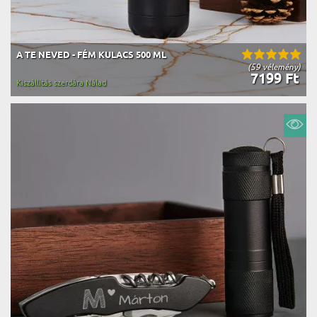
A TE NEVED - FÉM KULACS 500 ML
(59 vélemény)
7199 Ft
Kiszállítás szerdára Nálad