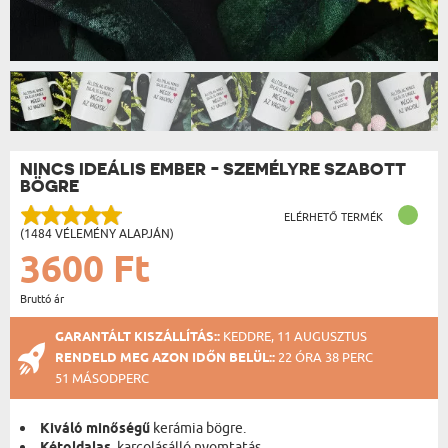
NINCS IDEÁLIS EMBER - SZEMÉLYRE SZABOTT
BÖGRE
ELÉRHETŐ TERMÉK
(1484 VÉLEMÉNY ALAPJÁN)
3600 Ft
Bruttó ár
GARANTÁLT KISZÁLLÍTÁS::
KEDDRE, 11 AUGUSZTUS
RENDELD MEG AZON IDŐN BELÜL::
22 ÓRA 38 PERC
50 MÁSODPERC
Kiváló minőségű
kerámia bögre.
, karcolásálló nyomtatás.