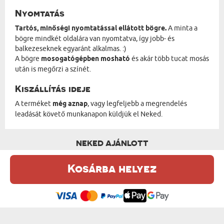
Nyomtatás
Tartós, minőségi nyomtatással ellátott bögre.
A minta a
bögre mindkét oldalára van nyomtatva, így jobb- és
balkezeseknek egyaránt alkalmas. :)
A bögre
mosogatógépben mosható
és akár több tucat mosás
után is megőrzi a színét.
Kiszállítás ideje
A terméket
még aznap
, vagy legfeljebb a megrendelés
leadását követő munkanapon küldjük el Neked.
NEKED AJÁNLOTT
Kosárba helyez
Ez a weboldal sütiket (cookie-kat) használ. A sütikről bővebben az
Adatvédelmi Szabályzatban olvashatsz.
.
Elfogadom