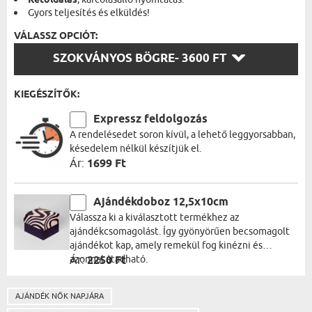
Kétoldalas
Gyors teljesítés és elküldés!
VÁLASSZ OPCIÓT:
VÁLASSZ
SZOKVÁNYOS BÖGRE
- 3600 FT
OPCIÓT:
KIEGÉSZÍTŐK:
Expressz feldolgozás
A rendelésedet soron kívül, a lehető leggyorsabban,
késedelem nélkül készítjük el.
Ár:
1699 Ft
Ajándékdoboz 12,5x10cm
Válassza ki a kiválasztott termékhez az
ajándékcsomagolást. Így gyönyörűen becsomagolt
ajándékot kap, amely remekül fog kinézni és
azonnal átadható.
Ár:
2250 Ft
AJÁNDÉK NŐK NAPJÁRA