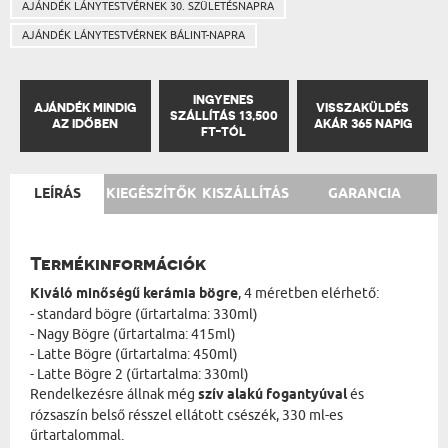
AJÁNDÉK LÁNYTESTVÉRNEK 30. SZÜLETÉSNAPRA
AJÁNDÉK LÁNYTESTVÉRNEK BÁLINT-NAPRA
INGYENES
AJÁNDÉK MINDIG
VISSZAKÜLDÉS
SZÁLLÍTÁS 13,500
AZ IDŐBEN
AKÁR 365 NAPIG
FT-TÓL
LEÍRÁS
KIEGÉSZÍTŐK
KISZÁLLÍTÁS
GARANCIA
Termékinformációk
Kiváló minőségű kerámia bögre
, 4 méretben elérhető:
- standard bögre (űrtartalma: 330ml)
- Nagy Bögre (űrtartalma: 415ml)
- Latte Bögre (űrtartalma: 450ml)
- Latte Bögre 2 (űrtartalma: 330ml)
Rendelkezésre állnak még
szív alakú fogantyúval
és
rózsaszín belső résszel ellátott csészék, 330 ml-es
űrtartalommal.