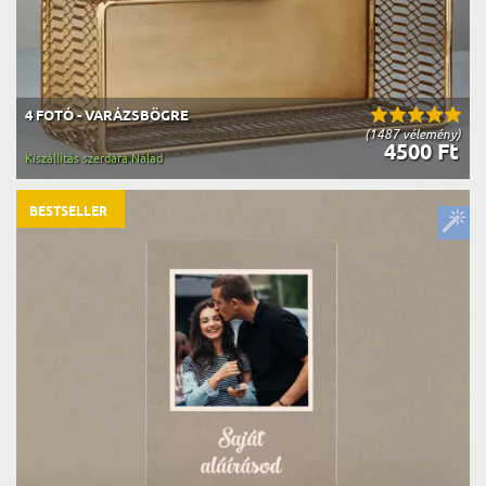
4 FOTÓ - VARÁZSBÖGRE
(1487 vélemény)
4500 Ft
Kiszállítás szerdára Nálad
BESTSELLER