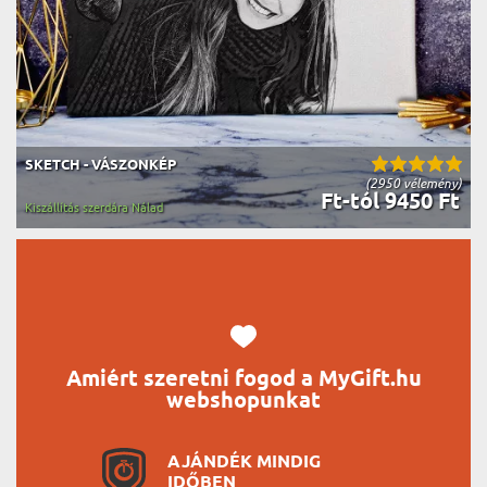
SKETCH - VÁSZONKÉP
(2950 vélemény)
Ft-tól 9450 Ft
Kiszállítás szerdára Nálad
Amiért szeretni fogod a MyGift.hu
webshopunkat
AJÁNDÉK MINDIG
IDŐBEN