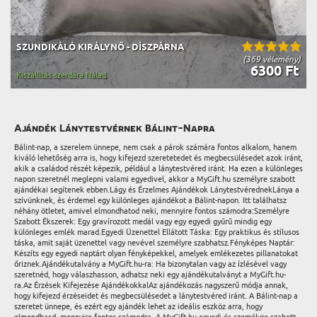
SZUNDIKÁLÓ KIRÁLYNŐ - DÍSZPÁRNA
(369 vélemény)
6300 Ft
Kiszállítás szerdára Nálad
Ajándék Lánytestvérnek Bálint-Napra
Bálint-nap, a szerelem ünnepe, nem csak a párok számára fontos alkalom, hanem
kiváló lehetőség arra is, hogy kifejezd szeretetedet és megbecsülésedet azok iránt,
akik a családod részét képezik, például a lánytestvéred iránt. Ha ezen a különleges
napon szeretnél meglepni valami egyedivel, akkor a MyGift.hu személyre szabott
ajándékai segítenek ebben.Lágy és Érzelmes Ajándékok LánytestvérednekLánya a
szívünknek, és érdemel egy különleges ajándékot a Bálint-napon. Itt találhatsz
néhány ötletet, amivel elmondhatod neki, mennyire fontos számodra:Személyre
Szabott Ékszerek: Egy gravírozott medál vagy egy egyedi gyűrű mindig egy
különleges emlék marad.Egyedi Üzenettel Ellátott Táska: Egy praktikus és stílusos
táska, amit saját üzenettel vagy nevével személyre szabhatsz.Fényképes Naptár:
Készíts egy egyedi naptárt olyan fényképekkel, amelyek emlékezetes pillanatokat
őriznek.Ajándékutalvány a MyGift.hu-ra: Ha bizonytalan vagy az ízlésével vagy
szeretnéd, hogy válaszhasson, adhatsz neki egy ajándékutalványt a MyGift.hu-
ra.Az Érzések Kifejezése AjándékokkalAz ajándékozás nagyszerű módja annak,
hogy kifejezd érzéseidet és megbecsülésedet a lánytestvéred iránt. A Bálint-nap a
szeretet ünnepe, és ezért egy ajándék lehet az ideális eszköz arra, hogy