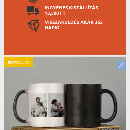
INGYENES KISZÁLLÍTÁS
13,500 FT
VISSZAKÜLDÉS AKÁR 365
NAPIG
BESTSELLER