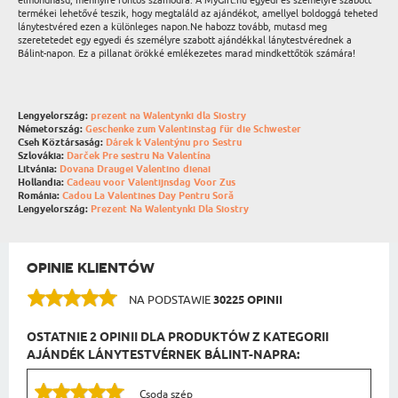
elmondhasd, mennyire fontos számodra. A MyGift.hu egyedi és személyre szabott
termékei lehetővé teszik, hogy megtaláld az ajándékot, amellyel boldoggá teheted
lánytestvéred ezen a különleges napon.Ne habozz tovább, mutasd meg
szeretetedet egy egyedi és személyre szabott ajándékkal lánytestvérednek a
Bálint-napon. Ez a pillanat örökké emlékezetes marad mindkettőtök számára!
Lengyelország:
prezent na Walentynki dla Siostry
Németország:
Geschenke zum Valentinstag für die Schwester
Cseh Köztársaság:
Dárek k Valentýnu pro Sestru
Szlovákia:
Darček Pre sestru Na Valentína
Litvánia:
Dovana Draugei Valentino dienai
Hollandia:
Cadeau voor Valentijnsdag Voor Zus
Románia:
Cadou La Valentines Day Pentru Soră
Lengyelország:
Prezent Na Walentynki Dla Siostry
OPINIE KLIENTÓW
NA PODSTAWIE
30225 OPINII
OSTATNIE 2 OPINII DLA PRODUKTÓW Z KATEGORII
AJÁNDÉK LÁNYTESTVÉRNEK BÁLINT-NAPRA:
Csoda szép