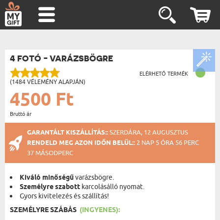
4 FOTÓ - VARÁZSBÖGRE
ELÉRHETŐ TERMÉK
(1484 VÉLEMÉNY ALAPJÁN)
4500 Ft
Bruttó ár
GARANTÁLT KISZÁLLÍTÁS::
SZERDÁRA, 12 AUGUSZTUS
RENDELD MEG AZON IDŐN BELÜL::
2 NAP 5 ÓRA 56 PERC
37 MÁSODPERC
Kiváló minőségű
varázsbögre.
Személyre szabott
karcolásálló nyomat.
Gyors kivitelezés és szállítás!
SZEMÉLYRE SZÁBÁS
(INGYENES):