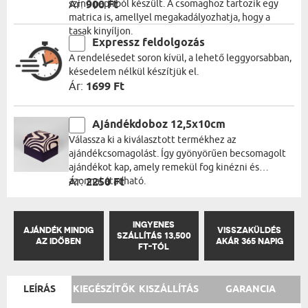
színű papírból készült. A csomaghoz tartozik egy
Ár:
900 Ft
matrica is, amellyel megakadályozhatja, hogy a
tasak kinyíljon.
Expressz feldolgozás
A rendelésedet soron kívül, a lehető leggyorsabban,
késedelem nélkül készítjük el.
Ár:
1699 Ft
Ajándékdoboz 12,5x10cm
Válassza ki a kiválasztott termékhez az
ajándékcsomagolást. Így gyönyörűen becsomagolt
ajándékot kap, amely remekül fog kinézni és
azonnal átadható.
Ár:
2250 Ft
INGYENES
AJÁNDÉK MINDIG
VISSZAKÜLDÉS
SZÁLLÍTÁS 13,500
AZ IDŐBEN
AKÁR 365 NAPIG
FT-TÓL
LEÍRÁS
KIEGÉSZÍTŐK
KISZÁLLÍTÁS
GARANCIA