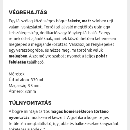
VÉGREHAJTÁS
Egy látszólag közönséges bögre
fekete, matt
színben rejt
valami varázslatot. Forró itallal való megtöltés után egy
tetszőleges kép, dedikáció vagy fénykép látható. Ez egy
remek ötlet ajándéknak, aminek köszönhetően kellemesen
megleped a megajándékozottat. Varázsoljon fényképeket
egy varázsbögrébe, és nézze meg, mi történik velük
melegben
. A személyre szabott nyomat a teljes
pohár
felületén
található.
Méretek:
Űrtartalom: 330 ml
Magasság: 95 mm
Átmérő: 82mm
TÚLNYOMTATÁS
A bögre mintája tartós
magas hőmérsékleten történő
nyomtatás
módszerrel készült. A grafika a bögre teljes
felületén megtalálható, így jobb- és balkezeseknek egyaránt
tökéletes ajándék. :)