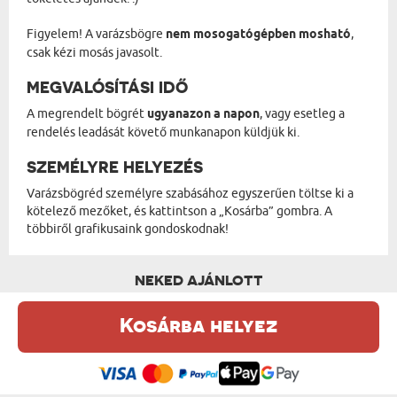
Figyelem! A varázsbögre
nem mosogatógépben mosható
,
csak kézi mosás javasolt.
MEGVALÓSÍTÁSI IDŐ
A megrendelt bögrét
ugyanazon a napon
, vagy esetleg a
rendelés leadását követő munkanapon küldjük ki.
SZEMÉLYRE HELYEZÉS
Varázsbögréd személyre szabásához egyszerűen töltse ki a
kötelező mezőket, és kattintson a „Kosárba” gombra. A
többiről grafikusaink gondoskodnak!
NEKED AJÁNLOTT
Kosárba helyez
Ez a weboldal sütiket (cookie-kat) használ. A sütikről bővebben az
Adatvédelmi Szabályzatban olvashatsz.
.
Elfogadom