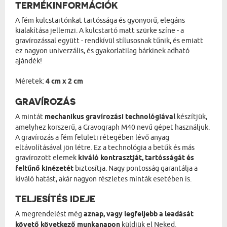
TERMÉKINFORMÁCIÓK
A fém kulcstartónkat tartóssága és gyönyörű, elegáns
kialakítása jellemzi. A kulcstartó matt szürke színe - a
gravírozással együtt - rendkívül stílusosnak tűnik, és emiatt
ez nagyon univerzális, és gyakorlatilag bárkinek adható
ajándék!
Méretek:
4 cm x 2 cm
GRAVÍROZÁS
A mintát
mechanikus gravírozási technológiával
készítjük,
amelyhez korszerű, a Gravograph M40 nevű gépet használjuk.
A gravírozás a fém felületi rétegében lévő anyag
eltávolításával jön létre. Ez a technológia a betűk és más
gravírozott elemek
kiváló kontrasztját, tartósságát és
feltűnő kinézetét
biztosítja. Nagy pontosság garantálja a
kiváló hatást, akár nagyon részletes minták esetében is.
TELJESÍTÉS IDEJE
A megrendelést még
aznap, vagy legfeljebb a leadását
követő következő munkanapon
küldjük el Neked.