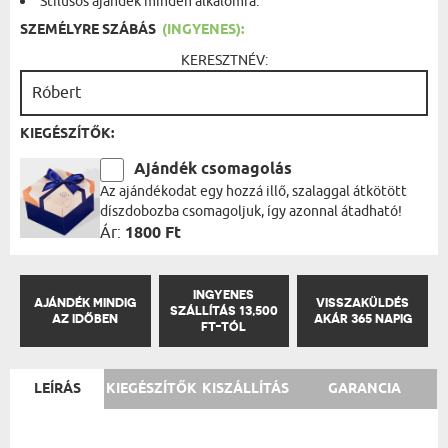
Stílusos ajándék minden alkalomra.
SZEMÉLYRE SZÁBÁS
(INGYENES):
KERESZTNÉV:
KIEGÉSZÍTŐK:
Ajándék csomagolás
Az ajándékodat egy hozzá illő, szalaggal átkötött
díszdobozba csomagoljuk, így azonnal átadható!
Ár:
1800 Ft
INGYENES
AJÁNDÉK MINDIG
VISSZAKÜLDÉS
SZÁLLÍTÁS 13,500
AZ IDŐBEN
AKÁR 365 NAPIG
FT-TÓL
LEÍRÁS
KIEGÉSZÍTŐK
KISZÁLLÍTÁS
GARANCIA