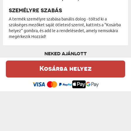
SZEMÉLYRE SZABÁS
A termék személyre szabása banális dolog - töltsd ki a
szükséges mezőket saját ötleteid szerint, kattints a "Kosárba
helyez" gombra, és add le a rendelésedet, amely nemsokára
megérkezik Hozzád!
NEKED AJÁNLOTT
Kosárba helyez
Ez a weboldal sütiket (cookie-kat) használ. A sütikről bővebben az
Adatvédelmi Szabályzatban olvashatsz.
.
Elfogadom
JÓ UTAT - FÉM KULCSTARTÓ
MONOGRAM - FÉM KULCSTARTÓ
3600 Ft
3600 Ft