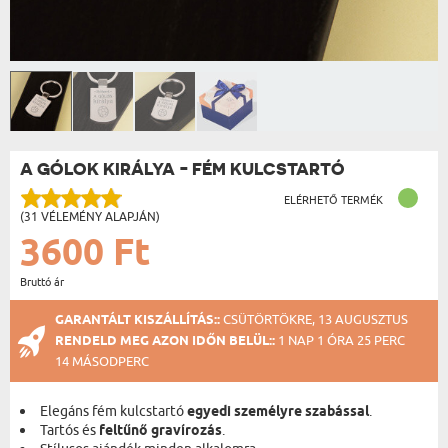
A GÓLOK KIRÁLYA - FÉM KULCSTARTÓ
ELÉRHETŐ TERMÉK
(31 VÉLEMÉNY ALAPJÁN)
3600 Ft
Bruttó ár
GARANTÁLT KISZÁLLÍTÁS::
CSÜTÖRTÖKRE, 13 AUGUSZTUS
RENDELD MEG AZON IDŐN BELÜL::
1 NAP 1 ÓRA 25 PERC
13 MÁSODPERC
Elegáns fém kulcstartó
egyedi személyre szabással
.
Tartós és
feltűnő gravírozás
.