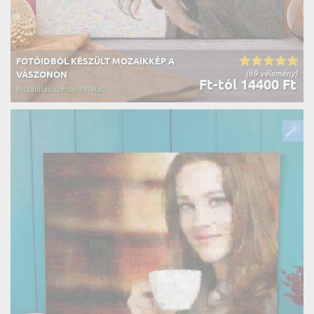
FOTÓIDBÓL KÉSZÜLT MOZAIKKÉP A
(69 vélemény)
VÁSZONON
Ft-tól 14400 Ft
Kiszállítás szerdára Nálad