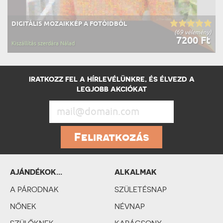
DIGITÁLIS MOZAIKKÉP A FOTÓIDBÓL
(69 vélemény)
7200 Ft
Kiszállítás szerdára Nálad
IRATKOZZ FEL A HÍRLEVÉLÜNKRE, ÉS ÉLVEZD A
LEGJOBB AKCIÓKAT
Feliratkozás
AJÁNDÉKOK...
ALKALMAK
SZEMÉLYISÉGTÍPUSOK
A PÁRODNAK
SZERINT
SZÜLETÉSNAP
NŐNEK
NÉVNAP