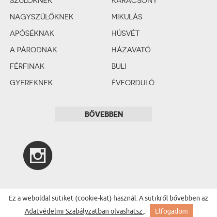
SZÜLŐKNEK
KARÁCSONY
NAGYSZÜLŐKNEK
MIKULÁS
APÓSÉKNAK
HÚSVÉT
A PÁRODNAK
HÁZAVATÓ
FÉRFINAK
BULI
GYEREKNEK
ÉVFORDULÓ
SZERELMES PÁRNAK
BÁLINT-NAP
BŐVEBBEN
ESKÜVŐ
LEÁNYBÚCSÚ
LEGÉNYBÚCSÚ
BABASZÜLETÉS
KERESZTELŐ
1. SZÜLETÉSNAP
Ez a weboldal sütiket (cookie-kat) használ. A sütikről bővebben az
Adatvédelmi Szabályzatban olvashatsz.
.
Elfogadom
ELSŐÁLDOZÁS