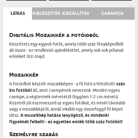
LEÍRÁS
KIEGÉSZÍTŐK
KISZÁLLÍTÁS
GARANCIA
Digitális Mozaikkép a fotóidból
Készíttets egy egyedi fotót, amely több száz fényképedből
áll össze - ez rendkívüli ajándékötlet, amely sok-sok pillanat
emlékét őrzi majd.
Mozaikkép
A fotóidból készült mozaikképen - a fő fotó a feltöltött
száz
kis fotóból
áll, amit csempének nevezünk. Minden egyes
csempe, a végtermék méretétől függően 1-2 cm méretű.
Közelről jól észreveszed az egyes fotókat, és minél távolabb
vagy a mozaikképtől, annál inkább egy összefüggő fő képet
látsz.
A mozaikkép hatása lenyűgöző, és mindenki
figyelmét felkelti - ez egyetlen emlék több száz fotóból!
Személyre szabás