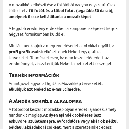
A mozaikkép elkészítése a fotóidból nagyon egyszerű. Csak
töltsd fel a
fő fotót és a többi fotót (legalább 50 darab),
amelynek össze kell állítania a mozaikképet
.
A legjobb eredmény érdekében a komponensképeket kérjük
négyzet formátumban küldd el.
Miután megkapjuk a megrendelésedet a fotókkal együtt,
a
profi grafikusaink
elkészítenek Neked egy grafikai
tervezetet. Természetesen, ha nem leszel elégedett az
eredménnyel, visszatérítjük Neked a befizetett összeget.
Termékinformációk
Amint jóváhagyod a Digitális Mozaikkép tervezetét,
elküldjük azt Neked az e-mail címedre.
Ajándék sokféle alkalomra
A fotóidból készült mozaikkép olyan eredeti ajándék, amely
mindenkit meglep.
Az ilyen ajándék tökéletes lesz
esküvőre, születésnapra, évfordulóra vagy akár ok nélkül,
például lakásdekorációként
, mert a szeretteinket egész