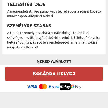
TELJESÍTÉS IDEJE
A megrendelést még aznap, vagy legfeljebb a leadását követő
munkanapon küldjük el Neked.
SZEMÉLYRE SZABÁS
A termék személyre szabása banális dolog - töltsd ki a
szükséges mezőket saját ötleteid szerint, kattints a "Kosárba
helyez" gombra, és add le a rendelésedet, amely nemsokára
megérkezik Hozzád!
NEKED AJÁNLOTT
Kosárba helyez
Ez a weboldal sütiket (cookie-kat) használ. A sütikről bővebben az
Adatvédelmi Szabályzatban olvashatsz.
.
Elfogadom
KIRÁLYNŐ - MACI 90 CM
SAJÁT FELIRATOD - MACI 90 CM