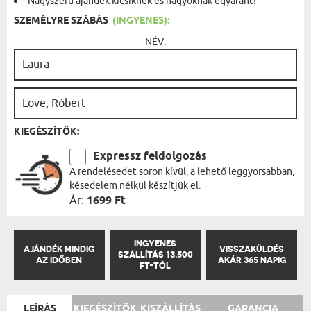
Nagyszerű ajándék kicsiknek és nagyoknak egyaránt!
SZEMÉLYRE SZÁBÁS
(INGYENES):
NÉV:
KIEGÉSZÍTŐK:
Expressz feldolgozás
A rendelésedet soron kívül, a lehető leggyorsabban,
késedelem nélkül készítjük el.
Ár:
1699 Ft
INGYENES
AJÁNDÉK MINDIG
VISSZAKÜLDÉS
SZÁLLÍTÁS 13,500
AZ IDŐBEN
AKÁR 365 NAPIG
FT-TÓL
LEÍRÁS
KIEGÉSZÍTŐK
KISZÁLLÍTÁS
GARANCIA