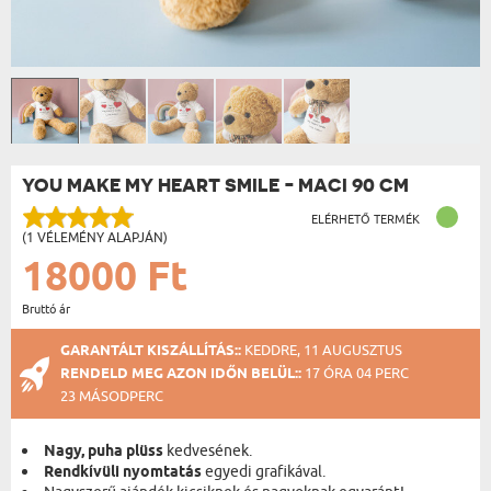
YOU MAKE MY HEART SMILE - MACI 90 CM
ELÉRHETŐ TERMÉK
(1 VÉLEMÉNY ALAPJÁN)
18000 Ft
Bruttó ár
GARANTÁLT KISZÁLLÍTÁS::
KEDDRE, 11 AUGUSZTUS
RENDELD MEG AZON IDŐN BELÜL::
17 ÓRA 04 PERC
22 MÁSODPERC
Nagy, puha plüss
kedvesének.
Rendkívüli nyomtatás
egyedi grafikával.