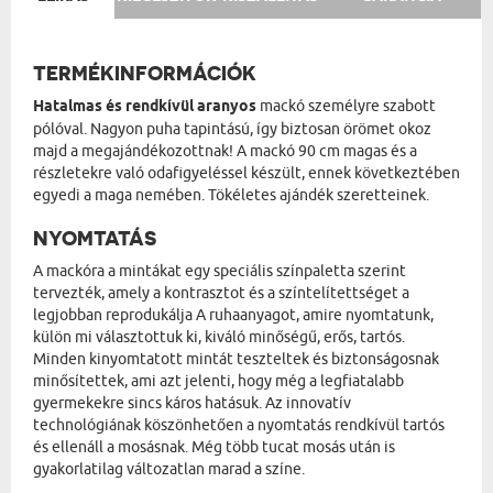
TERMÉKINFORMÁCIÓK
Hatalmas és rendkívül aranyos
mackó személyre szabott
pólóval. Nagyon puha tapintású, így biztosan örömet okoz
majd a megajándékozottnak! A mackó 90 cm magas és a
részletekre való odafigyeléssel készült, ennek következtében
egyedi a maga nemében. Tökéletes ajándék szeretteinek.
NYOMTATÁS
A mackóra a mintákat egy speciális színpaletta szerint
tervezték, amely a kontrasztot és a színtelítettséget a
legjobban reprodukálja A ruhaanyagot, amire nyomtatunk,
külön mi választottuk ki, kiváló minőségű, erős, tartós.
Minden kinyomtatott mintát teszteltek és biztonságosnak
minősítettek, ami azt jelenti, hogy még a legfiatalabb
gyermekekre sincs káros hatásuk. Az innovatív
technológiának köszönhetően a nyomtatás rendkívül tartós
és ellenáll a mosásnak. Még több tucat mosás után is
gyakorlatilag változatlan marad a színe.