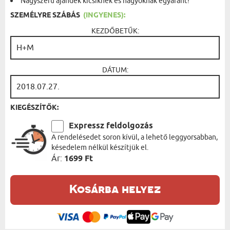
Nagyszerű ajándék kicsiknek és nagyoknak egyaránt!
SZEMÉLYRE SZÁBÁS
(INGYENES):
KEZDŐBETŰK:
DÁTUM:
KIEGÉSZÍTŐK:
Expressz feldolgozás
A rendelésedet soron kívül, a lehető leggyorsabban,
késedelem nélkül készítjük el.
Ár:
1699 Ft
Kosárba helyez