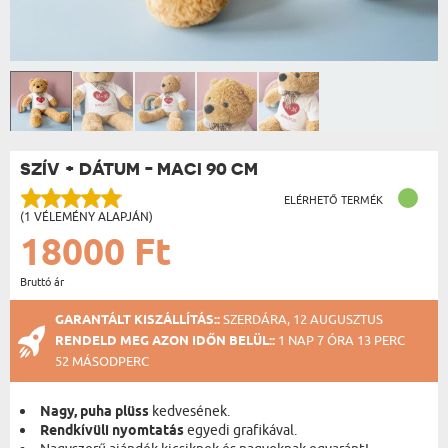
SZÍV + DÁTUM - MACI 90 CM
ELÉRHETŐ TERMÉK
(1 VÉLEMÉNY ALAPJÁN)
18000 Ft
Bruttó ár
GARANTÁLT KISZÁLLÍTÁS::
SZERDÁRA, 12 AUGUSZTUS
RENDELD MEG AZON IDŐN BELÜL::
1 NAP 7 ÓRA 13 PERC
52 MÁSODPERC
Nagy, puha plüss
kedvesének.
Rendkívüli nyomtatás
egyedi grafikával.