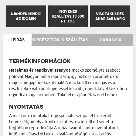
INGYENES
AJÁNDÉK MINDIG
VISSZAKÜLDÉS
SZÁLLÍTÁS 13,500
AZ IDŐBEN
AKÁR 365 NAPIG
FT-TÓL
LEÍRÁS
KIEGÉSZÍTŐK
KISZÁLLÍTÁS
GARANCIA
TERMÉKINFORMÁCIÓK
Hatalmas és rendkívül aranyos
mackó személyre szabott
pólóval. Nagyon puha tapintású, így biztosan örömet okoz
majd a megajándékozottnak! A mackó 90 cm magas és a
részletekre való odafigyeléssel készült, ennek következtében
egyedi a maga nemében. Tökéletes ajándék szeretteinek.
NYOMTATÁS
A mackóra a mintákat egy speciális színpaletta szerint
tervezték, amely a kontrasztot és a színtelítettséget a
legjobban reprodukálja A ruhaanyagot, amire nyomtatunk,
külön mi választottuk ki, kiváló minőségű, erős, tartós.