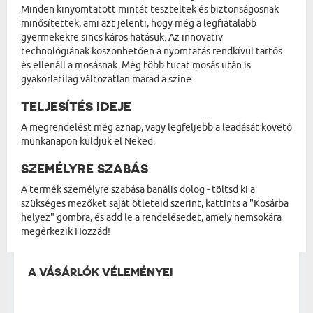
Minden kinyomtatott mintát teszteltek és biztonságosnak
minősítettek, ami azt jelenti, hogy még a legfiatalabb
gyermekekre sincs káros hatásuk. Az innovatív
technológiának köszönhetően a nyomtatás rendkívül tartós
és ellenáll a mosásnak. Még több tucat mosás után is
gyakorlatilag változatlan marad a színe.
TELJESÍTÉS IDEJE
A megrendelést még aznap, vagy legfeljebb a leadását követő
munkanapon küldjük el Neked.
SZEMÉLYRE SZABÁS
A termék személyre szabása banális dolog - töltsd ki a
szükséges mezőket saját ötleteid szerint, kattints a "Kosárba
helyez" gombra, és add le a rendelésedet, amely nemsokára
megérkezik Hozzád!
A VÁSÁRLÓK VÉLEMÉNYEI