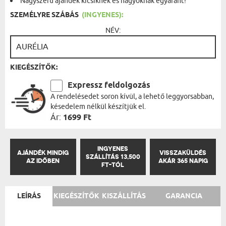
Nagyszerű ajándék kicsiknek és nagyoknak egyaránt!
SZEMÉLYRE SZÁBÁS
(INGYENES):
NÉV:
KIEGÉSZÍTŐK:
Expressz feldolgozás
A rendelésedet soron kívül, a lehető leggyorsabban,
késedelem nélkül készítjük el.
Ár:
1699 Ft
INGYENES
AJÁNDÉK MINDIG
VISSZAKÜLDÉS
SZÁLLÍTÁS 13,500
AZ IDŐBEN
AKÁR 365 NAPIG
FT-TÓL
LEÍRÁS
KIEGÉSZÍTŐK
KISZÁLLÍTÁS
GARANCIA