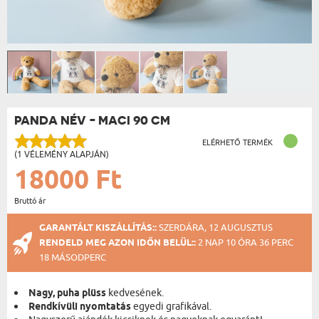
PANDA NÉV - MACI 90 CM
ELÉRHETŐ TERMÉK
(1 VÉLEMÉNY ALAPJÁN)
18000 Ft
Bruttó ár
GARANTÁLT KISZÁLLÍTÁS::
SZERDÁRA, 12 AUGUSZTUS
RENDELD MEG AZON IDŐN BELÜL::
2 NAP 10 ÓRA 36 PERC
18 MÁSODPERC
Nagy, puha plüss
kedvesének.
Rendkívüli nyomtatás
egyedi grafikával.