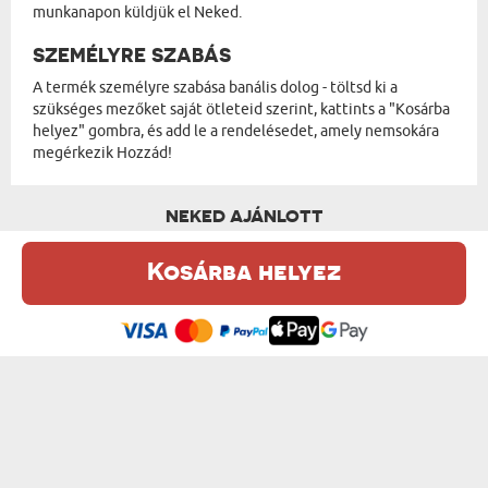
munkanapon küldjük el Neked.
SZEMÉLYRE SZABÁS
A termék személyre szabása banális dolog - töltsd ki a
szükséges mezőket saját ötleteid szerint, kattints a "Kosárba
helyez" gombra, és add le a rendelésedet, amely nemsokára
megérkezik Hozzád!
NEKED AJÁNLOTT
Kosárba helyez
Ez a weboldal sütiket (cookie-kat) használ. A sütikről bővebben az
Adatvédelmi Szabályzatban olvashatsz.
.
Elfogadom
SAJÁT FELIRATOD - MACI 90 CM
KERESZTELŐ - MACI 90 CM
18000 Ft
18000 Ft