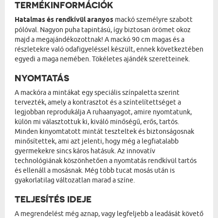
TERMÉKINFORMÁCIÓK
Hatalmas és rendkívül aranyos
mackó személyre szabott
pólóval. Nagyon puha tapintású, így biztosan örömet okoz
majd a megajándékozottnak! A mackó 90 cm magas és a
részletekre való odafigyeléssel készült, ennek következtében
egyedi a maga nemében. Tökéletes ajándék szeretteinek.
NYOMTATÁS
A mackóra a mintákat egy speciális színpaletta szerint
tervezték, amely a kontrasztot és a színtelítettséget a
legjobban reprodukálja A ruhaanyagot, amire nyomtatunk,
külön mi választottuk ki, kiváló minőségű, erős, tartós.
Minden kinyomtatott mintát teszteltek és biztonságosnak
minősítettek, ami azt jelenti, hogy még a legfiatalabb
gyermekekre sincs káros hatásuk. Az innovatív
technológiának köszönhetően a nyomtatás rendkívül tartós
és ellenáll a mosásnak. Még több tucat mosás után is
gyakorlatilag változatlan marad a színe.
TELJESÍTÉS IDEJE
A megrendelést még aznap, vagy legfeljebb a leadását követő