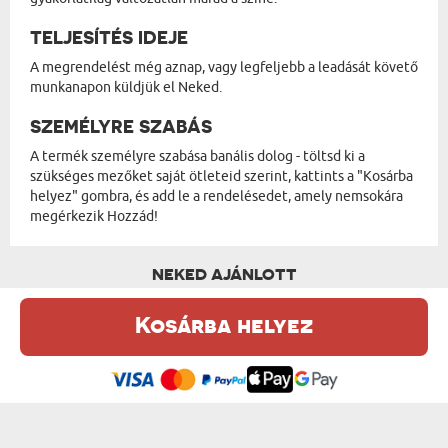
TELJESÍTÉS IDEJE
A megrendelést még aznap, vagy legfeljebb a leadását követő
munkanapon küldjük el Neked.
SZEMÉLYRE SZABÁS
A termék személyre szabása banális dolog - töltsd ki a
szükséges mezőket saját ötleteid szerint, kattints a "Kosárba
helyez" gombra, és add le a rendelésedet, amely nemsokára
megérkezik Hozzád!
NEKED AJÁNLOTT
Kosárba helyez
Ez a weboldal sütiket (cookie-kat) használ. A sütikről bővebben az
Adatvédelmi Szabályzatban olvashatsz.
.
Elfogadom