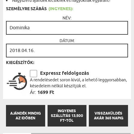
Nagyszerű ajándék kicsiknek és nagyoknak egyaránt!
SZEMÉLYRE SZÁBÁS
(INGYENES):
NÉV:
DÁTUM:
KIEGÉSZÍTŐK:
Expressz feldolgozás
A rendelésedet soron kívül, a lehető leggyorsabban,
késedelem nélkül készítjük el.
Ár:
1699 Ft
INGYENES
AJÁNDÉK MINDIG
VISSZAKÜLDÉS
SZÁLLÍTÁS 13,500
AZ IDŐBEN
AKÁR 365 NAPIG
FT-TÓL