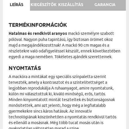
LEÍRÁS
KIEGÉSZÍTŐK
KISZÁLLÍTÁS
GARANCIA
TERMÉKINFORMÁCIÓK
Hatalmas és rendkívül aranyos
mackó személyre szabott
pólóval. Nagyon puha tapintású, így biztosan örömet okoz
majd a megajándékozottnak! A mackó 90 cm magas és a
részletekre való odafigyeléssel készült, ennek következtében
egyedi a maga nemében. Tökéletes ajándék szeretteinek.
NYOMTATÁS
A mackóra a mintákat egy speciális színpaletta szerint
tervezték, amely a kontrasztot és a színtelítettséget a
legjobban reprodukálja A ruhaanyagot, amire nyomtatunk,
külön mi választottuk ki, kiváló minőségű, erős, tartós.
Minden kinyomtatott mintát teszteltek és biztonságosnak
minősítettek, ami azt jelenti, hogy még a legfiatalabb
gyermekekre sincs káros hatásuk. Az innovatív
technológiának köszönhetően a nyomtatás rendkívül tartós
és ellenáll a mosásnak. Még több tucat mosás után is
gyakorlatilag változatlan marad a színe.