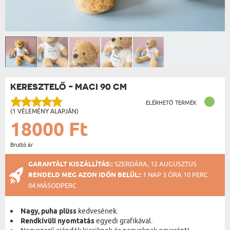
KERESZTELŐ - MACI 90 CM
ELÉRHETŐ TERMÉK
(1 VÉLEMÉNY ALAPJÁN)
18000 Ft
Bruttó ár
GARANTÁLT KISZÁLLÍTÁS::
SZERDÁRA, 12 AUGUSZTUS
RENDELD MEG AZON IDŐN BELÜL::
1 NAP 3 ÓRA 10 PERC
04 MÁSODPERC
Nagy, puha plüss
kedvesének.
Rendkívüli nyomtatás
egyedi grafikával.