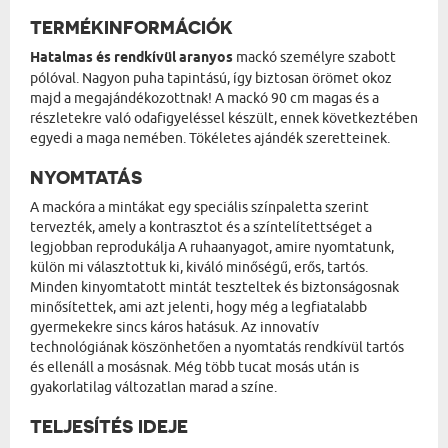
TERMÉKINFORMÁCIÓK
Hatalmas és rendkívül aranyos
mackó személyre szabott
pólóval. Nagyon puha tapintású, így biztosan örömet okoz
majd a megajándékozottnak! A mackó 90 cm magas és a
részletekre való odafigyeléssel készült, ennek következtében
egyedi a maga nemében. Tökéletes ajándék szeretteinek.
NYOMTATÁS
A mackóra a mintákat egy speciális színpaletta szerint
tervezték, amely a kontrasztot és a színtelítettséget a
legjobban reprodukálja A ruhaanyagot, amire nyomtatunk,
külön mi választottuk ki, kiváló minőségű, erős, tartós.
Minden kinyomtatott mintát teszteltek és biztonságosnak
minősítettek, ami azt jelenti, hogy még a legfiatalabb
gyermekekre sincs káros hatásuk. Az innovatív
technológiának köszönhetően a nyomtatás rendkívül tartós
és ellenáll a mosásnak. Még több tucat mosás után is
gyakorlatilag változatlan marad a színe.
TELJESÍTÉS IDEJE