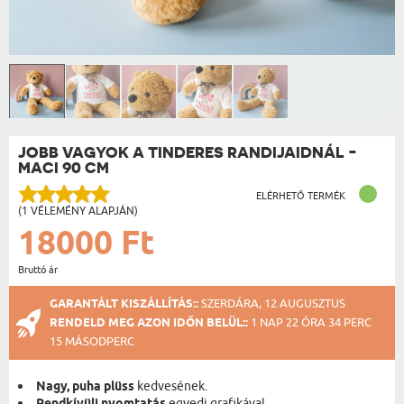
JOBB VAGYOK A TINDERES RANDIJAIDNÁL -
MACI 90 CM
ELÉRHETŐ TERMÉK
(1 VÉLEMÉNY ALAPJÁN)
18000 Ft
Bruttó ár
GARANTÁLT KISZÁLLÍTÁS::
SZERDÁRA, 12 AUGUSZTUS
RENDELD MEG AZON IDŐN BELÜL::
1 NAP 22 ÓRA 34 PERC
14 MÁSODPERC
Nagy, puha plüss
kedvesének.
egyedi grafikával.