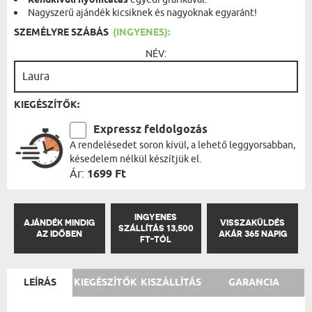
Rendkívüli nyomtatás
Nagyszerű ajándék kicsiknek és nagyoknak egyaránt!
SZEMÉLYRE SZÁBÁS
(INGYENES):
NÉV:
KIEGÉSZÍTŐK:
Expressz feldolgozás
A rendelésedet soron kívül, a lehető leggyorsabban,
késedelem nélkül készítjük el.
Ár:
1699 Ft
INGYENES
AJÁNDÉK MINDIG
VISSZAKÜLDÉS
SZÁLLÍTÁS 13,500
AZ IDŐBEN
AKÁR 365 NAPIG
FT-TÓL
LEÍRÁS
KIEGÉSZÍTŐK
KISZÁLLÍTÁS
GARANCIA