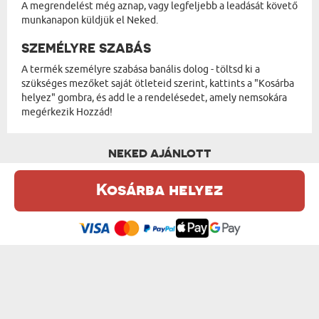
A megrendelést még aznap, vagy legfeljebb a leadását követő
munkanapon küldjük el Neked.
SZEMÉLYRE SZABÁS
A termék személyre szabása banális dolog - töltsd ki a
szükséges mezőket saját ötleteid szerint, kattints a "Kosárba
helyez" gombra, és add le a rendelésedet, amely nemsokára
megérkezik Hozzád!
NEKED AJÁNLOTT
Kosárba helyez
Ez a weboldal sütiket (cookie-kat) használ. A sütikről bővebben az
Adatvédelmi Szabályzatban olvashatsz.
.
Elfogadom
KIRÁLYNŐ - MACI 90 CM
A TE NEVED - MACI 90 CM
18000 Ft
18000 Ft