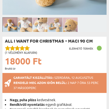
ALL I WANT FOR CHRISTMAS - MACI 90 CM
ELÉRHETŐ TERMÉK
(1 VÉLEMÉNY ALAPJÁN)
18000 Ft
Bruttó ár
GARANTÁLT KISZÁLLÍTÁS::
SZERDÁRA, 12 AUGUSZTUS
RENDELD MEG AZON IDŐN BELÜL::
2 NAP 7 ÓRA 53 PERC
37 MÁSODPERC
Nagy, puha plüss
kedvesének.
Rendkívüli nyomtatás
egyedi grafikával.