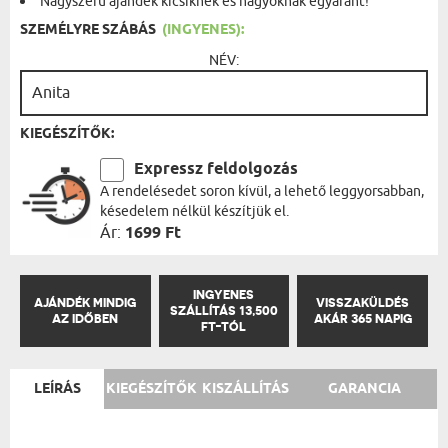
Nagyszerű ajándék kicsiknek és nagyoknak egyaránt!
SZEMÉLYRE SZÁBÁS
(INGYENES):
NÉV:
KIEGÉSZÍTŐK:
Expressz feldolgozás
A rendelésedet soron kívül, a lehető leggyorsabban,
késedelem nélkül készítjük el.
Ár:
1699 Ft
INGYENES
AJÁNDÉK MINDIG
VISSZAKÜLDÉS
SZÁLLÍTÁS 13,500
AZ IDŐBEN
AKÁR 365 NAPIG
FT-TÓL
LEÍRÁS
KIEGÉSZÍTŐK
KISZÁLLÍTÁS
GARANCIA