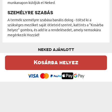
munkanapon küldjük el Neked.
SZEMÉLYRE SZABÁS
A termék személyre szabása banális dolog - töltsd ki a
szükséges mezőket saját ötleteid szerint, kattints a "Kosárba
helyez" gombra, és add le a rendelésedet, amely nemsokára
megérkezik Hozzád!
NEKED AJÁNLOTT
Kosárba helyez
Ez a weboldal sütiket (cookie-kat) használ. A sütikről bővebben az
Adatvédelmi Szabályzatban olvashatsz.
.
Elfogadom
A TE NEVED - MACI 90 CM
KERESZTELŐ - MACI 90 CM
18000 Ft
18000 Ft