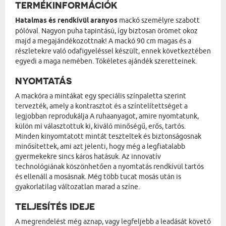
TERMÉKINFORMÁCIÓK
Hatalmas és rendkívül aranyos
mackó személyre szabott
pólóval. Nagyon puha tapintású, így biztosan örömet okoz
majd a megajándékozottnak! A mackó 90 cm magas és a
részletekre való odafigyeléssel készült, ennek következtében
egyedi a maga nemében. Tökéletes ajándék szeretteinek.
NYOMTATÁS
A mackóra a mintákat egy speciális színpaletta szerint
tervezték, amely a kontrasztot és a színtelítettséget a
legjobban reprodukálja A ruhaanyagot, amire nyomtatunk,
külön mi választottuk ki, kiváló minőségű, erős, tartós.
Minden kinyomtatott mintát teszteltek és biztonságosnak
minősítettek, ami azt jelenti, hogy még a legfiatalabb
gyermekekre sincs káros hatásuk. Az innovatív
technológiának köszönhetően a nyomtatás rendkívül tartós
és ellenáll a mosásnak. Még több tucat mosás után is
gyakorlatilag változatlan marad a színe.
TELJESÍTÉS IDEJE
A megrendelést még aznap, vagy legfeljebb a leadását követő