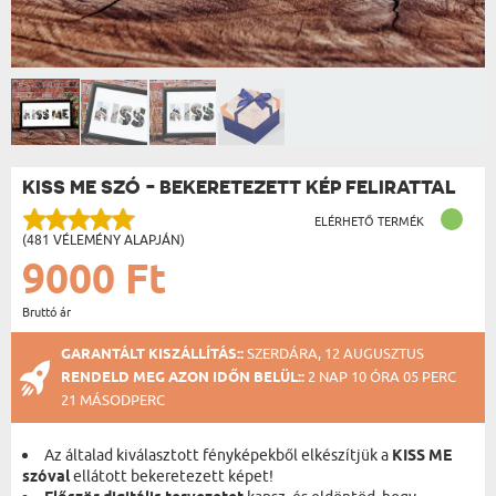
KISS ME SZÓ - BEKERETEZETT KÉP FELIRATTAL
ELÉRHETŐ TERMÉK
(481 VÉLEMÉNY ALAPJÁN)
9000 Ft
Bruttó ár
GARANTÁLT KISZÁLLÍTÁS::
SZERDÁRA, 12 AUGUSZTUS
RENDELD MEG AZON IDŐN BELÜL::
2 NAP 10 ÓRA 05 PERC
20 MÁSODPERC
Az általad kiválasztott fényképekből elkészítjük a
KISS ME
szóval
ellátott bekeretezett képet!