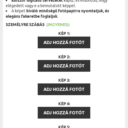
Először digitális tervezetet
kapsz, és eldöntöd, hogy
elégedett vagy-e a bemutatott képpel.
A képet
kiváló minőségű fotópapírra nyomtatjuk, és
elegáns fakeretbe foglaljuk
.
SZEMÉLYRE SZÁBÁS
(INGYENES):
KÉP 1:
ADJ HOZZÁ FOTÓT
KÉP 2:
ADJ HOZZÁ FOTÓT
KÉP 3:
ADJ HOZZÁ FOTÓT
KÉP 4:
ADJ HOZZÁ FOTÓT
KÉP 5: