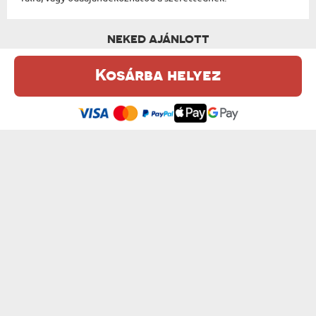
NEKED AJÁNLOTT
Kosárba helyez
Ez a weboldal sütiket (cookie-kat) használ. A sütikről bővebben az
Adatvédelmi Szabályzatban olvashatsz.
.
Elfogadom
FRIENDS SZÓ - BEKERETEZETT KÉP FELI...
ANYU SZÓ - BEKERETEZETT KÉP FELIRATTAL
9000 Ft
9000 Ft