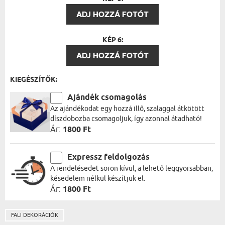
ADJ HOZZÁ FOTÓT
KÉP 6:
ADJ HOZZÁ FOTÓT
KIEGÉSZÍTŐK:
Ajándék csomagolás
Az ajándékodat egy hozzá illő, szalaggal átkötött
díszdobozba csomagoljuk, így azonnal átadható!
Ár:
1800 Ft
Expressz feldolgozás
A rendelésedet soron kívül, a lehető leggyorsabban,
késedelem nélkül készítjük el.
Ár:
1800 Ft
FALI DEKORÁCIÓK