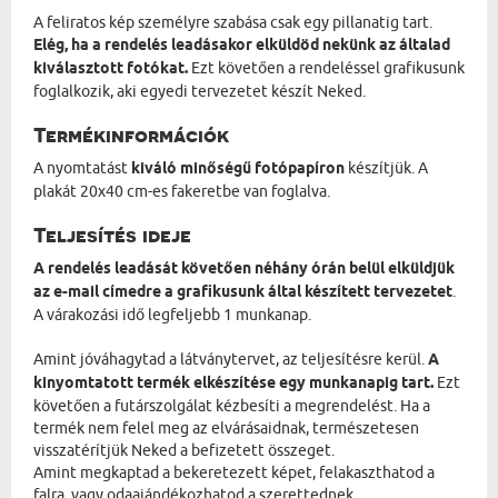
A feliratos kép személyre szabása csak egy pillanatig tart.
Elég, ha a rendelés leadásakor elküldöd nekünk az általad
kiválasztott fotókat.
Ezt követően a rendeléssel grafikusunk
foglalkozik, aki egyedi tervezetet készít Neked.
Termékinformációk
A nyomtatást
kiváló minőségű fotópapíron
készítjük. A
plakát 20x40 cm-es fakeretbe van foglalva.
Teljesítés ideje
A rendelés leadását követően néhány órán belül elküldjük
az e-mail címedre a grafikusunk által készített tervezetet
.
A várakozási idő legfeljebb 1 munkanap.
Amint jóváhagytad a látványtervet, az teljesítésre kerül.
A
kinyomtatott termék elkészítése egy munkanapig tart.
Ezt
követően a futárszolgálat kézbesíti a megrendelést. Ha a
termék nem felel meg az elvárásaidnak, természetesen
visszatérítjük Neked a befizetett összeget.
Amint megkaptad a bekeretezett képet, felakaszthatod a
falra, vagy odaajándékozhatod a szerettednek.