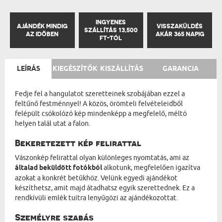
INGYENES
AJÁNDÉK MINDIG
VISSZAKÜLDÉS
SZÁLLÍTÁS 13,500
AZ IDŐBEN
AKÁR 365 NAPIG
FT-TÓL
LEÍRÁS
KIEGÉSZÍTŐK
KISZÁLLÍTÁS
GARANCIA
Fedje fel a hangulatot szeretteinek szobájában ezzel a
feltűnő festménnyel! A közös, örömteli felvételeidből
felépült csókolózó kép mindenképp a megfelelő, méltó
helyen talál utat a falon.
Bekeretezett kép felirattal
Vászonkép felirattal olyan különleges nyomtatás, ami az
általad beküldött fotókból
alkotunk, megfelelően igazítva
azokat a konkrét betűkhöz. Velünk egyedi ajándékot
készíthetsz, amit majd átadhatsz egyik szerettednek. Ez a
rendkívüli emlék tuitra lenyűgözi az ajándékozottat.
Személyre szabás