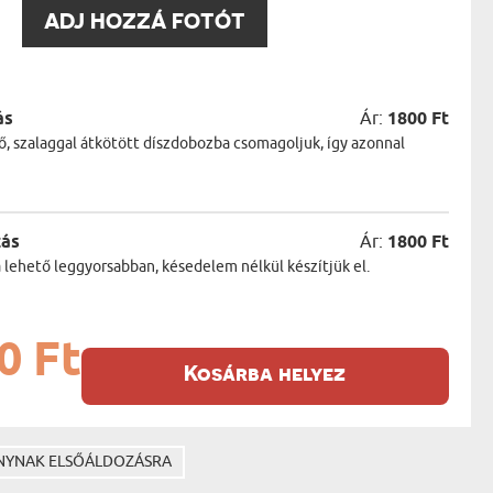
:
ADJ HOZZÁ FOTÓT
ás
Ár:
1800 Ft
ő, szalaggal átkötött díszdobozba csomagoljuk, így azonnal
zás
Ár:
1800 Ft
a lehető leggyorsabban, késedelem nélkül készítjük el.
0 Ft
Kosárba helyez
ÁNYNAK ELSŐÁLDOZÁSRA