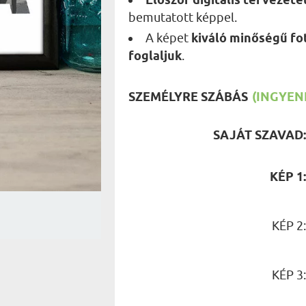
Először digitális tervezete
UTAZÓN
bemutatott képpel.
BICIKLI
REK
IDŐSEBB
A képet
kiváló minőségű fo
SPORTO
ÉK VONÁSAI
foglaljuk
.
TŰZOLT
FŐNÖKN
HORGÁS
VICCEL
SZEMÉLYRE SZÁBÁS
(INGYENE
SAJÁT SZAVAD
KÉP 1
KÉP 2
KÉP 3