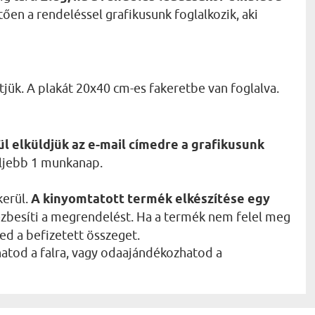
ően a rendeléssel grafikusunk foglalkozik, aki
tjük. A plakát 20x40 cm-es fakeretbe van foglalva.
l elküldjük az e-mail címedre a grafikusunk
feljebb 1 munkanap.
kerül.
A kinyomtatott termék elkészítése egy
ézbesíti a megrendelést. Ha a termék nem felel meg
ed a befizetett összeget.
atod a falra, vagy odaajándékozhatod a