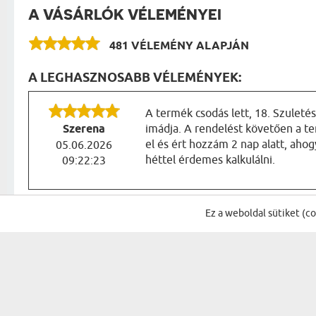
A VÁSÁRLÓK VÉLEMÉNYEI
481 VÉLEMÉNY ALAPJÁN
A LEGHASZNOSABB VÉLEMÉNYEK:
A termék csodás lett, 18. Szuleté
Szerena
imádja. A rendelést követően a t
el és ért hozzám 2 nap alatt, ahog
05.06.2026
héttel érdemes kalkulálni.
09:22:23
Ez a weboldal sütiket (c
IRATKOZZ FEL A HÍRLEVÉLÜNKRE, ÉS 