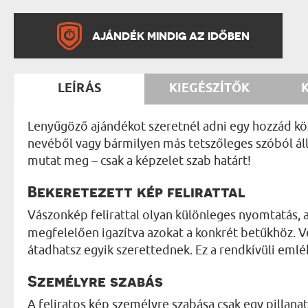
AJÁNDÉK MINDIG AZ IDŐBEN
LEÍRÁS
KIEGÉSZÍTŐK
Lenyűgöző ajándékot szeretnél adni egy hozzád kö
nevéből vagy bármilyen más tetszőleges szóból áll
mutat meg – csak a képzelet szab határt!
Bekeretezett kép felirattal
Vászonkép felirattal olyan különleges nyomtatás, 
megfelelően igazítva azokat a konkrét betűkhöz. V
átadhatsz egyik szerettednek. Ez a rendkívüli emlé
Személyre szabás
A feliratos kép személyre szabása csak egy pillanat