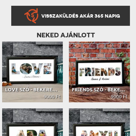
VISSZAKÜLDÉS AKÁR 365 NAPIG
NEKED AJÁNLOTT
LOVE SZÓ - BEKERETEZETT KÉP FELIRATTAL
FRIENDS SZÓ - BEKERETEZETT KÉP FELI...
9000 Ft
9000 Ft