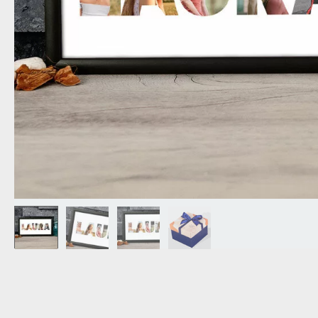
NAGYPAPÁNAK
ÉLELMISZE
APÓSÉKNAK
AZ AJÁND