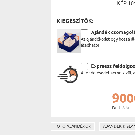
KÉP 10
KIEGÉSZÍTŐK:
Ajándék csomagol
Az ajándékodat egy hozzá ill
átadható!
Expressz feldolgo
A rendelésedet soron kívül, 
900
Bruttó ár
FOTÓ AJÁNDÉKOK
AJÁNDÉK KISL