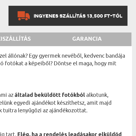
INGYENES SZÁLLÍTÁS 13,500 FT-TÓL
KISZÁLLÍTÁS
GARANCIA
zel állónak? Egy gyermek nevéből, kedvenc bandája
ó fotókat a képeiből? Döntse el maga, hogy mit
ami az
általad beküldött fotókból
alkotunk,
elünk egyedi ajándékot készíthetsz, amit majd
k tuitra lenyűgözi az ajándékozottat.
ig tart.
Elég, ha a rendelés leadásakor elküldöd