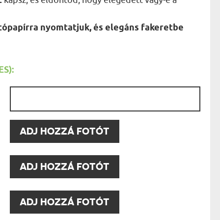
t
AK
STÁNAK
NEK
tópapírra nyomtatjuk, és elegáns fakeretbe
LÓNAK
ÓNAK
EK
ZNAK
ŐDŐNEK
S):
:
:
ADJ HOZZÁ FOTÓT
:
ADJ HOZZÁ FOTÓT
:
ADJ HOZZÁ FOTÓT