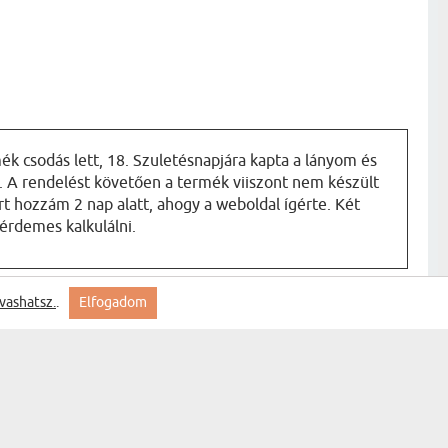
ék csodás lett, 18. Szuletésnapjára kapta a lányom és
. A rendelést követően a termék viiszont nem készült
ért hozzám 2 nap alatt, ahogy a weboldal ígérte. Két
 érdemes kalkulálni.
vashatsz.
.
Elfogadom
Feliratkozás