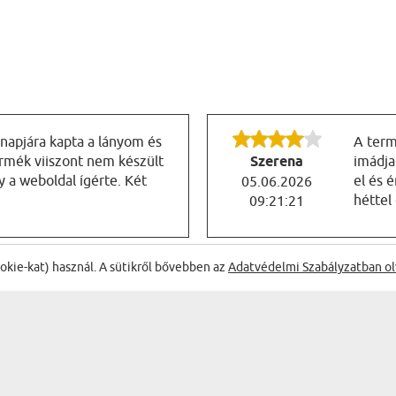
snapjára kapta a lányom és
A term
ermék viiszont nem készült
Szerena
imádja
y a weboldal ígérte. Két
el és 
05.06.2026
héttel
09:21:21
ookie-kat) használ. A sütikről bővebben az
Adatvédelmi Szabályzatban ol
ÉLVEZD A LEGJOBB AKCIÓKAT