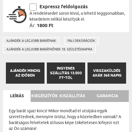
Expressz feldolgozás
A rendelésedet soron kívül, a lehető leggyorsabban,
késedelem nélkül készítjük el.
Ár:
1800 Ft
AJÁNDÉK A LEGJOBB BARÁTNAK
FALI DEKORÁCIÓK
AJÁNDÉK A LEGJOBB BARÁTNŐNEK 18. SZÜLETÉSNAPRA
INGYENES
AJÁNDÉK MINDIG
VISSZAKÜLDÉS
SZÁLLÍTÁS 13,500
AZ IDŐBEN
AKÁR 365 NAPIG
FT-TÓL
LEÍRÁS
KIEGÉSZÍTŐK
KISZÁLLÍTÁS
GARANCIA
Egy barát igazi kincs! Mikor mondtad el utoljára egyik
szerettednek, mennyire örülsz, hogy a közeledben vannak? A
barátságos felvételek stílusos képe tökéletesen kifejezi ezt
az Ön számára!