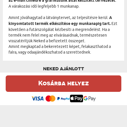
az e-mail címedre a grafikusunk által készített tervezetet
.
A várakozási idő legfeljebb 1 munkanap.
Amint jóváhagytad a látványtervet, az teljesítésre kerül.
A
kinyomtatott termék elkészítése egy munkanapig tart.
Ezt
követően a futárszolgálat kézbesíti a megrendelést. Ha a
termék nem felel meg az elvárásaidnak, természetesen
visszatérítjük Neked a befizetett összeget.
Amint megkaptad a bekeretezett képet, felakaszthatod a
falra, vagy odaajándékozhatod a szerettednek.
NEKED AJÁNLOTT
Kosárba helyez
Ez a weboldal sütiket (cookie-kat) használ. A sütikről bővebben az
Adatvédelmi Szabályzatban olvashatsz.
.
Elfogadom
LOVE SZÓ - BEKERETEZETT KÉP FELIRATTAL
APA SZÓ - BEKERETEZETT KÉP FELIRATTAL