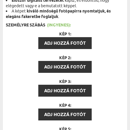
Először digitális tervezetet
kapsz, és eldöntöd, hogy
elégedett vagy-e a bemutatott képpel.
A képet
kiváló minőségű fotópapírra nyomtatjuk, és
elegáns fakeretbe foglaljuk
.
SZEMÉLYRE SZÁBÁS
(INGYENES):
KÉP 1:
ADJ HOZZÁ FOTÓT
KÉP 2:
ADJ HOZZÁ FOTÓT
KÉP 3:
ADJ HOZZÁ FOTÓT
KÉP 4:
ADJ HOZZÁ FOTÓT
KÉP 5: