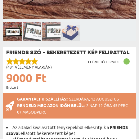
FRIENDS SZÓ - BEKERETEZETT KÉP FELIRATTAL
ELÉRHETŐ TERMÉK
(481 VÉLEMÉNY ALAPJÁN)
9000 Ft
Bruttó ár
GARANTÁLT KISZÁLLÍTÁS::
SZERDÁRA, 12 AUGUSZTUS
RENDELD MEG AZON IDŐN BELÜL::
2 NAP 12 ÓRA 45 PERC
06 MÁSODPERC
Az általad kiválasztott fényképekből elkészítjük a
FRIENDS
szóval
ellátott bekeretezett képet!