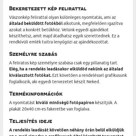
Bekeretezett kép felirattal
Vászonkép felirattal olyan különleges nyomtatás, ami az
általad beküldött fotókból
alkotunk, megfelelően igazítva
azokat a konkrét betűkhöz. Velünk egyedi ajándékot
készíthetsz, amit majd átadhatsz egyik szerettednek. Ez a
rendkívüli emlék tuitra lenyűgözi az ajándékozottat.
Személyre szabás
A feliratos kép személyre szabása csak egy pillanatig tart.
Elég, ha a rendelés leadásakor elküldöd nekünk az általad
kiválasztott fotókat.
Ezt követően a rendeléssel grafikusunk
foglalkozik, aki egyedi tervezetet készít Neked.
Termékinformációk
A nyomtatást
kiváló minőségű fotópapíron
készítjük. A
plakát 20x40 cm-es fakeretbe van foglalva.
Teljesítés ideje
A rendelés leadását követően néhány órán belül elküldjük