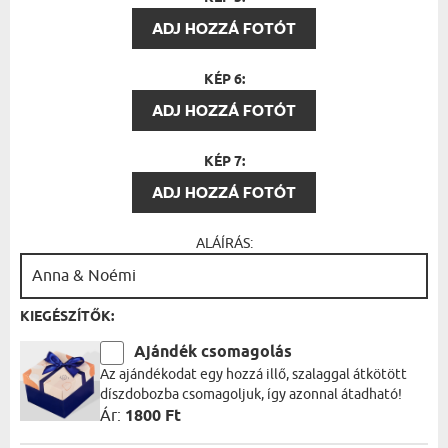
ADJ HOZZÁ FOTÓT
KÉP 6:
ADJ HOZZÁ FOTÓT
KÉP 7:
ADJ HOZZÁ FOTÓT
ALÁÍRÁS:
KIEGÉSZÍTŐK:
Ajándék csomagolás
Az ajándékodat egy hozzá illő, szalaggal átkötött
díszdobozba csomagoljuk, így azonnal átadható!
Ár:
1800 Ft