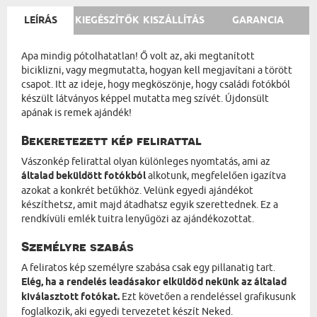
LEÍRÁS
KIEGÉSZÍTŐK
KISZÁLLÍTÁS
GARANCIA
Apa mindig pótolhatatlan! Ő volt az, aki megtanított
biciklizni, vagy megmutatta, hogyan kell megjavítani a törött
csapot. Itt az ideje, hogy megköszönje, hogy családi fotókból
készült látványos képpel mutatta meg szívét. Újdonsült
apának is remek ajándék!
Bekeretezett kép felirattal
Vászonkép felirattal olyan különleges nyomtatás, ami az
általad beküldött fotókból
alkotunk, megfelelően igazítva
azokat a konkrét betűkhöz. Velünk egyedi ajándékot
készíthetsz, amit majd átadhatsz egyik szerettednek. Ez a
rendkívüli emlék tuitra lenyűgözi az ajándékozottat.
Személyre szabás
A feliratos kép személyre szabása csak egy pillanatig tart.
Elég, ha a rendelés leadásakor elküldöd nekünk az általad
kiválasztott fotókat.
Ezt követően a rendeléssel grafikusunk
foglalkozik, aki egyedi tervezetet készít Neked.