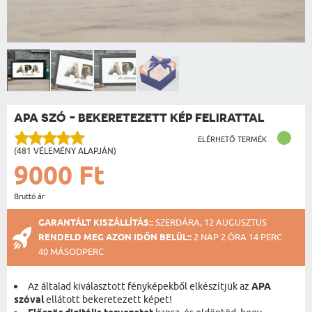
APA SZÓ - BEKERETEZETT KÉP FELIRATTAL
ELÉRHETŐ TERMÉK
(481 VÉLEMÉNY ALAPJÁN)
9000 Ft
Bruttó ár
GARANTÁLT KISZÁLLÍTÁS::
SZERDÁRA, 12 AUGUSZTUS
RENDELD MEG AZON IDŐN BELÜL::
2 NAP 2 ÓRA 14 PERC
39 MÁSODPERC
Az általad kiválasztott fényképekből elkészítjük az
APA
szóval
ellátott bekeretezett képet!