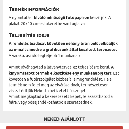
Termékinformációk
A nyomtatást
kiváló minőségű fotópapíron
készítjük. A
plakát 20x40 cm-es fakeretbe van foglalva.
Teljesítés ideje
A rendelés leadását követően néhány órán belül elküldjük
az e-mail címedre a grafikusunk által készített tervezetet
.
A várakozási idő legfeljebb 1 munkanap.
Amint jóváhagytad a látványtervet, az teljesítésre kerül.
A
kinyomtatott termék elkészítése egy munkanapig tart.
Ezt
követően a futárszolgálat kézbesíti a megrendelést. Ha a
termék nem felel meg az elvárásaidnak, természetesen
visszatérítjük Neked a befizetett összeget.
Amint megkaptad a bekeretezett képet, felakaszthatod a
falra, vagy odaajándékozhatod a szerettednek.
NEKED AJÁNLOTT