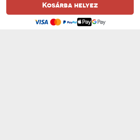
Kosárba helyez
Ez a weboldal sütiket (cookie-kat) használ. A sütikről bővebben az
Adatvédelmi Szabályzatban olvashatsz.
.
Elfogadom
LOVE SZÓ - BEKERETEZETT KÉP FELIRATTAL
NAGYMAMA SZÓ - BEKERETEZETT KÉP FEL...
9000 Ft
9000 Ft
FRIENDS SZÓ - BEKERETEZETT KÉP FELI...
SZERETLEK SZÓ - BEKERETEZETT KÉP FE...
9000 Ft
9000 Ft