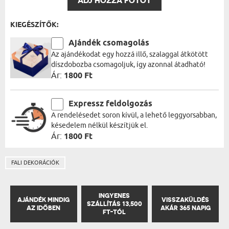
ADJ HOZZÁ FOTÓT
KIEGÉSZÍTŐK:
Ajándék csomagolás
Az ajándékodat egy hozzá illő, szalaggal átkötött
díszdobozba csomagoljuk, így azonnal átadható!
Ár:
1800 Ft
Expressz feldolgozás
A rendelésedet soron kívül, a lehető leggyorsabban,
késedelem nélkül készítjük el.
Ár:
1800 Ft
FALI DEKORÁCIÓK
INGYENES
AJÁNDÉK MINDIG
VISSZAKÜLDÉS
SZÁLLÍTÁS 13,500
AZ IDŐBEN
AKÁR 365 NAPIG
FT-TÓL