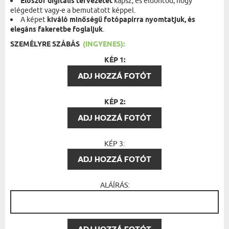
Először digitális tervezetet
kapsz, és eldöntöd, hogy
elégedett vagy-e a bemutatott képpel.
A képet
kiváló minőségű fotópapírra nyomtatjuk, és
elegáns fakeretbe foglaljuk
.
SZEMÉLYRE SZÁBÁS
(INGYENES):
KÉP 1:
ADJ HOZZÁ FOTÓT
KÉP 2:
ADJ HOZZÁ FOTÓT
KÉP 3:
ADJ HOZZÁ FOTÓT
ALÁÍRÁS: