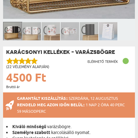
KARÁCSONYI KELLÉKEK - VARÁZSBÖGRE
ELÉRHETŐ TERMÉK
(22 VÉLEMÉNY ALAPJÁN)
4500 Ft
Bruttó ár
GARANTÁLT KISZÁLLÍTÁS::
SZERDÁRA, 12 AUGUSZTUS
RENDELD MEG AZON IDŐN BELÜL::
1 NAP 2 ÓRA 40 PERC
59 MÁSODPERC
Kiváló minőségű
varázsbögre.
Személyre szabott
karcolásálló nyomat.