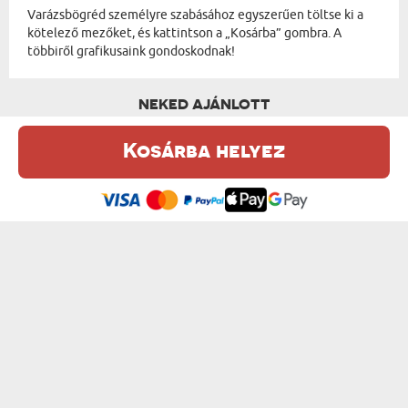
Varázsbögréd személyre szabásához egyszerűen töltse ki a
kötelező mezőket, és kattintson a „Kosárba” gombra. A
többiről grafikusaink gondoskodnak!
NEKED AJÁNLOTT
Kosárba helyez
Ez a weboldal sütiket (cookie-kat) használ. A sütikről bővebben az
Adatvédelmi Szabályzatban olvashatsz.
.
Elfogadom
SAJÁT TERVEZETED- VARÁZSBÖGRE
SZERELMI TÖRTÉNETÜNK - VARÁZSBÖGRE
6300 Ft
4500 Ft