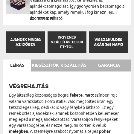
Válassza ki a kiválasztott termékhez az
ajándékcsomagolást. Így gyönyörűen becsomagolt
ajándékot kap, amely remekül fog kinézni és
azonnal átadható.
Ár:
2250 Ft
INGYENES
AJÁNDÉK MINDIG
VISSZAKÜLDÉS
SZÁLLÍTÁS 13,500
AZ IDŐBEN
AKÁR 365 NAPIG
FT-TÓL
LEÍRÁS
KIEGÉSZÍTŐK
KISZÁLLÍTÁS
GARANCIA
VÉGREHAJTÁS
Egy látszólag közönséges bögre
fekete, matt
színben rejt
valami varázslatot. Forró itallal való megtöltés után egy
tetszőleges kép, dedikáció vagy fénykép látható. Ez egy
remek ötlet ajándéknak, aminek köszönhetően kellemesen
megleped a megajándékozottat. Varázsoljon fényképeket
egy varázsbögrébe, és nézze meg, mi történik velük
melegben
. A személyre szabott nyomat a teljes
pohár