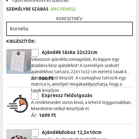
Gyors kivitelezés és szállítás!
SZEMÉLYRE SZÁBÁS
(INGYENES):
KERESZTNÉV:
KIEGÉSZÍTŐK:
Ajándék táska 32x22cm
Válasszon ajándékcsomagolást, és kapjon egy
átadásra kész ajándékot! A személyre szabott
ajándékhoz tartozó, 22x11x32 cm méretű tasak kék
színű papírból készült. A csomaghoz tartozik egy
Ár:
900 Ft
matrica is, amellyel megakadályozhatja, hogy a
tasak kinyíljon.
Expressz feldolgozás
A rendelésedet soron kívül, a lehető leggyorsabban,
késedelem nélkül készítjük el.
Ár:
1699 Ft
Ajándékdoboz 12,5x10cm