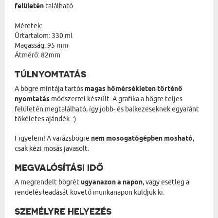
felületén
található.
Méretek:
Űrtartalom: 330 ml
Magasság: 95 mm
Átmérő: 82mm
TÚLNYOMTATÁS
A bögre mintája tartós
magas hőmérsékleten történő
nyomtatás
módszerrel készült. A grafika a bögre teljes
felületén megtalálható, így jobb- és balkezeseknek egyaránt
tökéletes ajándék. :)
Figyelem! A varázsbögre
nem mosogatógépben mosható
,
csak kézi mosás javasolt.
MEGVALÓSÍTÁSI IDŐ
A megrendelt bögrét
ugyanazon a napon
, vagy esetleg a
rendelés leadását követő munkanapon küldjük ki.
SZEMÉLYRE HELYEZÉS