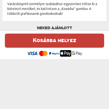
Varázsbögréd személyre szabásához egyszerűen töltse ki a
kötelező mezőket, és kattintson a „Kosárba” gombra. A
többiről grafikusaink gondoskodnak!
NEKED AJÁNLOTT
Kosárba helyez
Ez a weboldal sütiket (cookie-kat) használ. A sütikről bővebben az
Adatvédelmi Szabályzatban olvashatsz.
.
Elfogadom
SAJÁT TERVEZETED- VARÁZSBÖGRE
SZERELMI TÖRTÉNETÜNK - VARÁZSBÖGRE
6300 Ft
4500 Ft