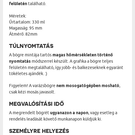
felületén
található.
Méretek:
Űrtartalom: 330 ml
Magasság: 95 mm
Átmérő: 82mm
TÚLNYOMTATÁS
A bögre mintája tartós
magas hőmérsékleten történő
nyomtatás
módszerrel készült. A grafika a bögre teljes
felületén megtalálható, így jobb- és balkezeseknek egyaránt
tökéletes ajándék. :)
Figyelem! A varázsbögre
nem mosogatógépben mosható
,
csak kézi mosás javasolt.
MEGVALÓSÍTÁSI IDŐ
A megrendelt bögrét
ugyanazon a napon
, vagy esetleg a
rendelés leadását követő munkanapon küldjük ki.
SZEMÉLYRE HELYEZÉS