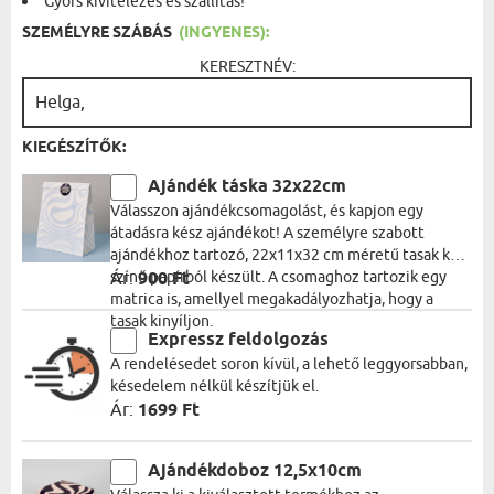
Gyors kivitelezés és szállítás!
SZEMÉLYRE SZÁBÁS
(INGYENES):
KERESZTNÉV:
KIEGÉSZÍTŐK:
Ajándék táska 32x22cm
Válasszon ajándékcsomagolást, és kapjon egy
átadásra kész ajándékot! A személyre szabott
ajándékhoz tartozó, 22x11x32 cm méretű tasak kék
színű papírból készült. A csomaghoz tartozik egy
Ár:
900 Ft
matrica is, amellyel megakadályozhatja, hogy a
tasak kinyíljon.
Expressz feldolgozás
A rendelésedet soron kívül, a lehető leggyorsabban,
késedelem nélkül készítjük el.
Ár:
1699 Ft
Ajándékdoboz 12,5x10cm