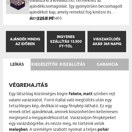
Válassza ki a kiválasztott termékhez az
ajándékcsomagolást. Így gyönyörűen becsomagolt
ajándékot kap, amely remekül fog kinézni és
azonnal átadható.
Ár:
2250 Ft
INGYENES
AJÁNDÉK MINDIG
VISSZAKÜLDÉS
SZÁLLÍTÁS 13,500
AZ IDŐBEN
AKÁR 365 NAPIG
FT-TÓL
LEÍRÁS
KIEGÉSZÍTŐK
KISZÁLLÍTÁS
GARANCIA
VÉGREHAJTÁS
Egy látszólag közönséges bögre
fekete, matt
színben rejt
valami varázslatot. Forró itallal való megtöltés után egy
tetszőleges kép, dedikáció vagy fénykép látható. Ez egy
remek ötlet ajándéknak, aminek köszönhetően kellemesen
megleped a megajándékozottat. Varázsoljon fényképeket
egy varázsbögrébe, és nézze meg, mi történik velük
melegben
. A személyre szabott nyomat a teljes
pohár