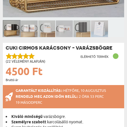
CUKI CIRMOS KARÁCSONY - VARÁZSBÖGRE
ELÉRHETŐ TERMÉK
(22 VÉLEMÉNY ALAPJÁN)
4500 Ft
Bruttó ár
GARANTÁLT KISZÁLLÍTÁS::
HÉTFŐRE, 10 AUGUSZTUS
RENDELD MEG AZON IDŐN BELÜL::
2 ÓRA 53 PERC
19 MÁSODPERC
Kiváló minőségű
varázsbögre.
Személyre szabott
karcolásálló nyomat.