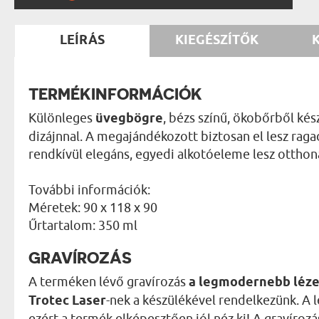
LEÍRÁS
KIEGÉSZÍTŐK
TERMÉKINFORMÁCIÓK
Különleges
üvegbögre
, bézs színű, ökobőrből ké
dizájnnal. A megajándékozott biztosan el lesz raga
rendkívül elegáns, egyedi alkotóeleme lesz otthoná
További információk:
Méretek: 90 x 118 x 90
Űrtartalom: 350 ml
GRAVÍROZÁS
A terméken lévő gravírozás
a legmodernebb léze
Trotec Laser
-nek a készülékével rendelkezünk. A 
ezért a termék elképesztően jól néz ki! A gravírozá