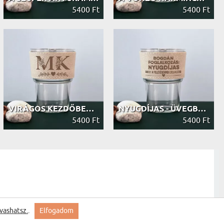
5400 Ft
5400 Ft
VIRÁGOS KEZDŐBETŰ - ÜVEGBÖGRE
NYUGDÍJAS - ÜVEGBÖGRE
5400 Ft
5400 Ft
vashatsz.
.
Elfogadom