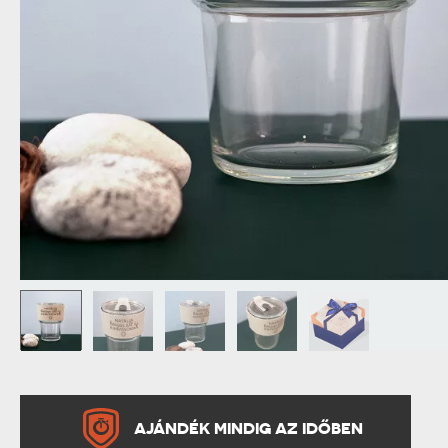
NAGYPAPÁNAK
ÉLELMISZE
APÓSÉKNAK
AZ AJÁND
AJÁNDÉK MINDIG AZ IDŐBEN