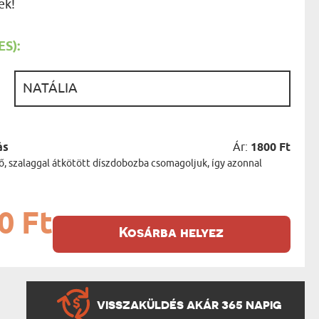
ek!
AK
STÁNAK
NEK
S):
LÓNAK
ÓNAK
EK
:
ZNAK
ŐDŐNEK
ás
Ár:
1800 Ft
ő, szalaggal átkötött díszdobozba csomagoljuk, így azonnal
0 Ft
Kosárba helyez
VISSZAKÜLDÉS AKÁR 365 NAPIG