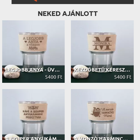
NEKED AJÁNLOTT
LEGJOBB ANYA - ÜVEGBÖGRE
KEZDŐBETŰ KERESZTNÉVVEL - ÜVEGBÖGRE
5400 Ft
5400 Ft
A SZUPER ANYUKÁMNAK - ÜVEGBÖGRE
A VONZÓ HARMINCÉVES - ÜVEGBÖGRE