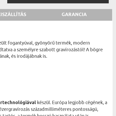
KISZÁLLÍTÁS
GARANCIA
szült fogantyúval, gyönyörű termék, modern
dtatva a személyre szabott gravírozástól! A bögre
nak, és irodájábnak is.
rtechnológiával
készül. Európa legjobb cégének, a
lézergravírozás századmilliméteres pontosságú,
s tartós, a termék hosszú használata után is