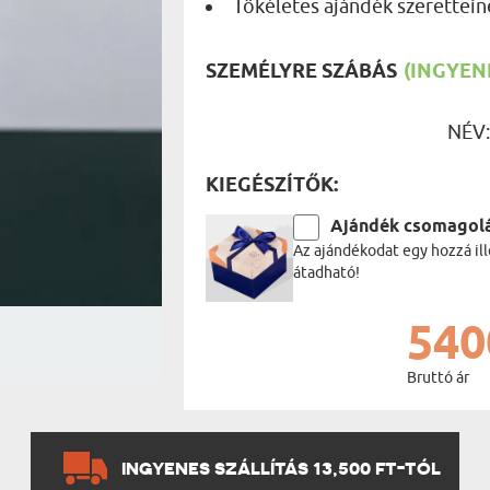
Tökéletes ajándék szerettein
UTAZÓN
BICIKLI
REK
IDŐSEBB
SZEMÉLYRE SZÁBÁS
(INGYENE
SPORTO
ÉK VONÁSAI
TŰZOLT
FŐNÖKN
NÉV
HORGÁS
VICCEL
KIEGÉSZÍTŐK:
Ajándék csomagol
Az ajándékodat egy hozzá ill
átadható!
540
Bruttó ár
INGYENES SZÁLLÍTÁS 13,500 FT-TÓL