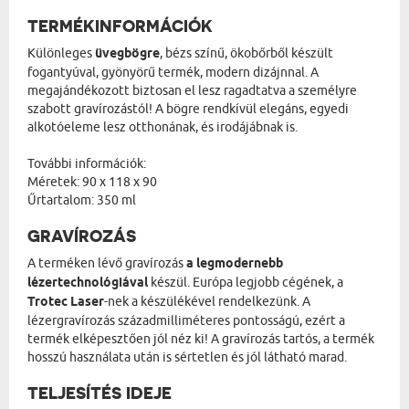
TERMÉKINFORMÁCIÓK
Különleges
üvegbögre
, bézs színű, ökobőrből készült
fogantyúval, gyönyörű termék, modern dizájnnal. A
megajándékozott biztosan el lesz ragadtatva a személyre
szabott gravírozástól! A bögre rendkívül elegáns, egyedi
alkotóeleme lesz otthonának, és irodájábnak is.
További információk:
Méretek: 90 x 118 x 90
Űrtartalom: 350 ml
GRAVÍROZÁS
A terméken lévő gravírozás
a legmodernebb
lézertechnológiával
készül. Európa legjobb cégének, a
Trotec Laser
-nek a készülékével rendelkezünk. A
lézergravírozás századmilliméteres pontosságú, ezért a
termék elképesztően jól néz ki! A gravírozás tartós, a termék
hosszú használata után is sértetlen és jól látható marad.
TELJESÍTÉS IDEJE