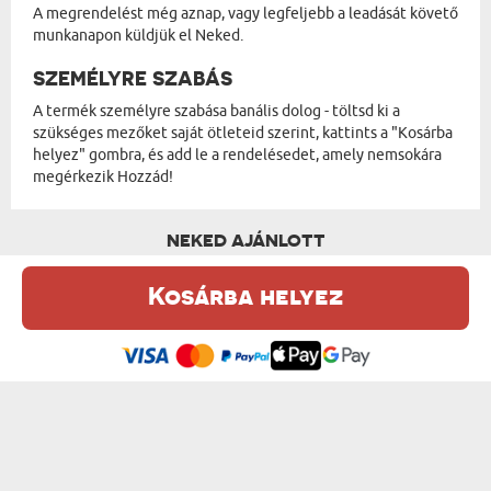
A megrendelést még aznap, vagy legfeljebb a leadását követő
munkanapon küldjük el Neked.
SZEMÉLYRE SZABÁS
A termék személyre szabása banális dolog - töltsd ki a
szükséges mezőket saját ötleteid szerint, kattints a "Kosárba
helyez" gombra, és add le a rendelésedet, amely nemsokára
megérkezik Hozzád!
NEKED AJÁNLOTT
Kosárba helyez
Ez a weboldal sütiket (cookie-kat) használ. A sütikről bővebben az
Adatvédelmi Szabályzatban olvashatsz.
.
Elfogadom
NYUGDÍJAS NŐ – NEM KELL TENNEM SEMM...
KERESZTNÉV ÉS VEZETÉKNÉV 2 - ÜVEGBÖ...
5400 Ft
5400 Ft