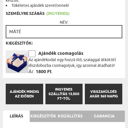
készült.
Tökéletes ajándék szeretteinek!
SZEMÉLYRE SZÁBÁS
(INGYENES):
NÉV:
KIEGÉSZÍTŐK:
Ajándék csomagolás
Az ajándékodat egy hozzá illő, szalaggal átkötött
díszdobozba csomagoljuk, így azonnal átadható!
Ár:
1800 Ft
INGYENES
AJÁNDÉK MINDIG
VISSZAKÜLDÉS
SZÁLLÍTÁS 13,500
AZ IDŐBEN
AKÁR 365 NAPIG
FT-TÓL
LEÍRÁS
KIEGÉSZÍTŐK
KISZÁLLÍTÁS
GARANCIA