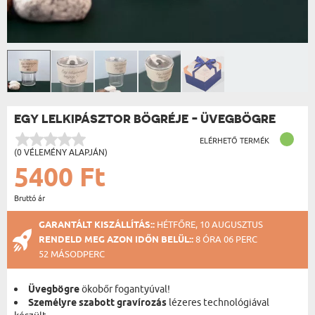
EGY LELKIPÁSZTOR BÖGRÉJE - ÜVEGBÖGRE
ELÉRHETŐ TERMÉK
(0 VÉLEMÉNY ALAPJÁN)
5400 Ft
Bruttó ár
GARANTÁLT KISZÁLLÍTÁS::
HÉTFŐRE, 10 AUGUSZTUS
RENDELD MEG AZON IDŐN BELÜL::
8 ÓRA 06 PERC
52 MÁSODPERC
Üvegbögre
ökobőr fogantyúval!
Személyre szabott gravírozás
lézeres technológiával