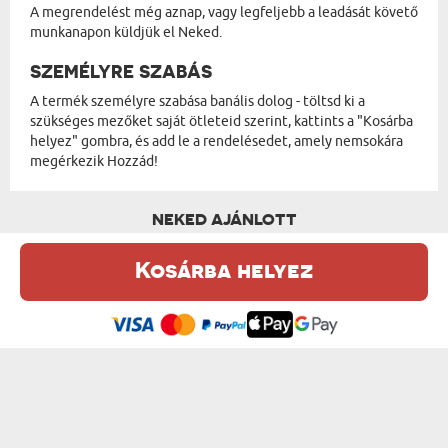
A megrendelést még aznap, vagy legfeljebb a leadását követő
munkanapon küldjük el Neked.
SZEMÉLYRE SZABÁS
A termék személyre szabása banális dolog - töltsd ki a
szükséges mezőket saját ötleteid szerint, kattints a "Kosárba
helyez" gombra, és add le a rendelésedet, amely nemsokára
megérkezik Hozzád!
NEKED AJÁNLOTT
Kosárba helyez
Ez a weboldal sütiket (cookie-kat) használ. A sütikről bővebben az
Adatvédelmi Szabályzatban olvashatsz.
.
Elfogadom
ANYUCI KÁVÉJA - ÜVEGBÖGRE
NYUGDÍJAS - ÜVEGBÖGRE
5400 Ft
5400 Ft