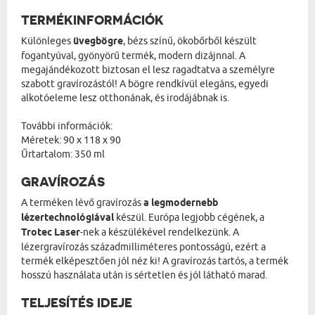
TERMÉKINFORMÁCIÓK
Különleges
üvegbögre
, bézs színű, ökobőrből készült
fogantyúval, gyönyörű termék, modern dizájnnal. A
megajándékozott biztosan el lesz ragadtatva a személyre
szabott gravírozástól! A bögre rendkívül elegáns, egyedi
alkotóeleme lesz otthonának, és irodájábnak is.
További információk:
Méretek: 90 x 118 x 90
Űrtartalom: 350 ml
GRAVÍROZÁS
A terméken lévő gravírozás
a legmodernebb
lézertechnológiával
készül. Európa legjobb cégének, a
Trotec Laser
-nek a készülékével rendelkezünk. A
lézergravírozás századmilliméteres pontosságú, ezért a
termék elképesztően jól néz ki! A gravírozás tartós, a termék
hosszú használata után is sértetlen és jól látható marad.
TELJESÍTÉS IDEJE