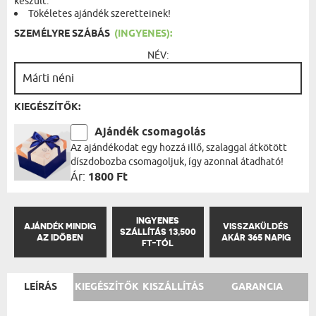
készült.
Tökéletes ajándék szeretteinek!
SZEMÉLYRE SZÁBÁS
(INGYENES):
NÉV:
KIEGÉSZÍTŐK:
Ajándék csomagolás
Az ajándékodat egy hozzá illő, szalaggal átkötött
díszdobozba csomagoljuk, így azonnal átadható!
Ár:
1800 Ft
INGYENES
AJÁNDÉK MINDIG
VISSZAKÜLDÉS
SZÁLLÍTÁS 13,500
AZ IDŐBEN
AKÁR 365 NAPIG
FT-TÓL
LEÍRÁS
KIEGÉSZÍTŐK
KISZÁLLÍTÁS
GARANCIA