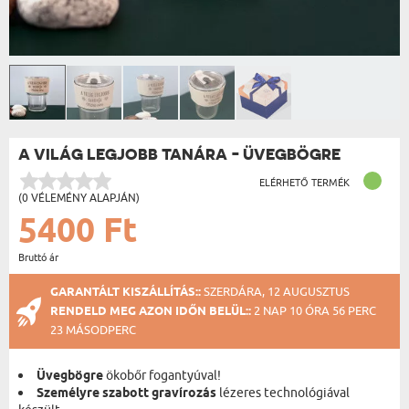
A VILÁG LEGJOBB TANÁRA - ÜVEGBÖGRE
ELÉRHETŐ TERMÉK
(0 VÉLEMÉNY ALAPJÁN)
5400 Ft
Bruttó ár
GARANTÁLT KISZÁLLÍTÁS::
SZERDÁRA, 12 AUGUSZTUS
RENDELD MEG AZON IDŐN BELÜL::
2 NAP 10 ÓRA 56 PERC
23 MÁSODPERC
Üvegbögre
ökobőr fogantyúval!
Személyre szabott gravírozás
lézeres technológiával