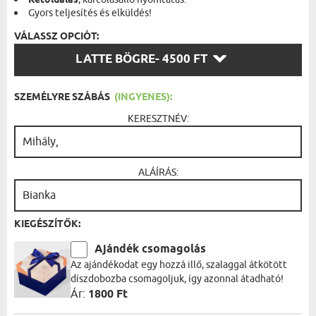
Kétoldalas
Gyors teljesítés és elküldés!
VÁLASSZ OPCIÓT:
VÁLASSZ
LATTE BÖGRE
- 4500 FT
OPCIÓT:
SZEMÉLYRE SZÁBÁS
(INGYENES):
KERESZTNÉV:
ALÁÍRÁS:
KIEGÉSZÍTŐK:
Ajándék csomagolás
Az ajándékodat egy hozzá illő, szalaggal átkötött
díszdobozba csomagoljuk, így azonnal átadható!
Ár:
1800 Ft