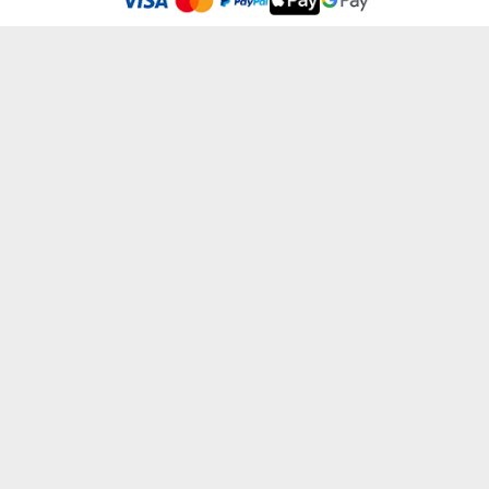
VAJSZIVŰ ORVOS - SZEMÉLYRE SZABOTT ...
RÉNSZARVAS - SZEMÉLYRE SZABOTT BÖGRE
od 3600 Ft
od 3600 Ft
SAJÁT TERVEZETED - SZEMÉLYRE SZABOT...
NINCS IDEÁLIS EMBER - SZEMÉLYRE SZA...
od 5400 Ft
od 3600 Ft