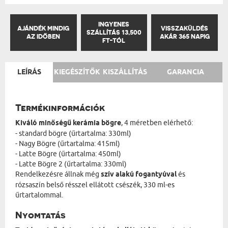
INGYENES
AJÁNDÉK MINDIG
VISSZAKÜLDÉS
SZÁLLÍTÁS 13,500
AZ IDŐBEN
AKÁR 365 NAPIG
FT-TÓL
LEÍRÁS
KIEGÉSZÍTŐK
KISZÁLLÍTÁS
GARANCIA
Termékinformációk
Kiváló minőségű kerámia bögre
, 4 méretben elérhető:
- standard bögre (űrtartalma: 330ml)
- Nagy Bögre (űrtartalma: 415ml)
- Latte Bögre (űrtartalma: 450ml)
- Latte Bögre 2 (űrtartalma: 330ml)
Rendelkezésre állnak még
szív alakú fogantyúval
és
rózsaszín belső résszel ellátott csészék, 330 ml-es
űrtartalommal.
Nyomtatás