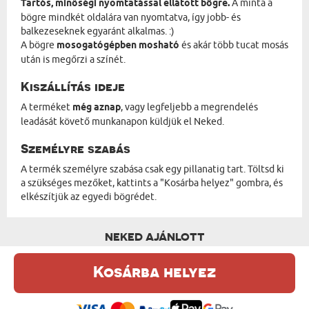
Tartós, minőségi nyomtatással ellátott bögre.
A minta a
bögre mindkét oldalára van nyomtatva, így jobb- és
balkezeseknek egyaránt alkalmas. :)
A bögre
mosogatógépben mosható
és akár több tucat mosás
után is megőrzi a színét.
Kiszállítás ideje
A terméket
még aznap
, vagy legfeljebb a megrendelés
leadását követő munkanapon küldjük el Neked.
Személyre szabás
A termék személyre szabása csak egy pillanatig tart. Töltsd ki
a szükséges mezőket, kattints a "Kosárba helyez" gombra, és
elkészítjük az egyedi bögrédet.
NEKED AJÁNLOTT
Kosárba helyez
Ez a weboldal sütiket (cookie-kat) használ. A sütikről bővebben az
Adatvédelmi Szabályzatban olvashatsz.
.
Elfogadom