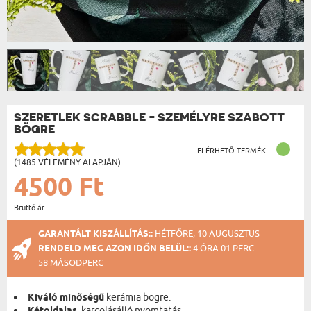
SZERETLEK SCRABBLE - SZEMÉLYRE SZABOTT
BÖGRE
ELÉRHETŐ TERMÉK
(1485 VÉLEMÉNY ALAPJÁN)
4500 Ft
Bruttó ár
GARANTÁLT KISZÁLLÍTÁS::
HÉTFŐRE, 10 AUGUSZTUS
RENDELD MEG AZON IDŐN BELÜL::
4 ÓRA 01 PERC
57 MÁSODPERC
Kiváló minőségű
kerámia bögre.
, karcolásálló nyomtatás.