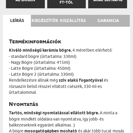
FT-TÓL
LEÍRÁS
KIEGÉSZÍTŐK
KISZÁLLÍTÁS
GARANCIA
Termékinformációk
Kiváló minőségű kerámia bögre
, 4 méretben elérhető:
- standard bögre (űrtartalma: 330ml)
- Nagy Bögre (űrtartalma: 415ml)
- Latte Bögre (űrtartalma: 450ml)
- Latte Bögre 2 (űrtartalma: 330ml)
Rendelkezésre állnak még
szív alakú fogantyúval
és
rózsaszín belső résszel ellátott csészék, 330 ml-es
űrtartalommal.
Nyomtatás
Tartós, minőségi nyomtatással ellátott bögre.
A minta a
bögre mindkét oldalára van nyomtatva, így jobb- és
balkezeseknek egyaránt alkalmas. :)
A bögre
mosogatógépben mosható
és akár több tucat mosás