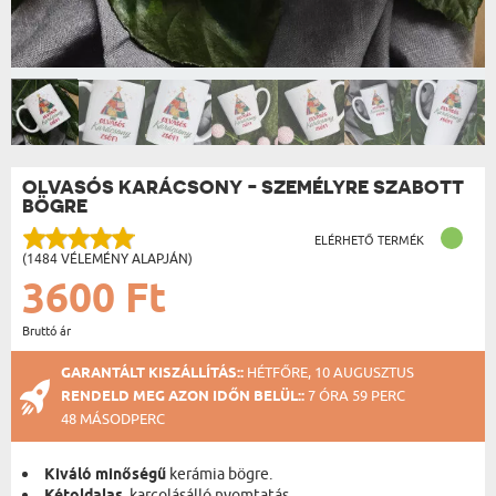
OLVASÓS KARÁCSONY - SZEMÉLYRE SZABOTT
BÖGRE
ELÉRHETŐ TERMÉK
(1484 VÉLEMÉNY ALAPJÁN)
3600 Ft
Bruttó ár
GARANTÁLT KISZÁLLÍTÁS::
HÉTFŐRE, 10 AUGUSZTUS
RENDELD MEG AZON IDŐN BELÜL::
7 ÓRA 59 PERC
48 MÁSODPERC
Kiváló minőségű
kerámia bögre.
, karcolásálló nyomtatás.