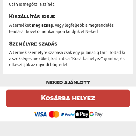
után is megőrzi a színét.
Kiszállítás ideje
A terméket
még aznap
, vagy legfeljebb a megrendelés
leadását követő munkanapon küldjük el Neked.
Személyre szabás
A termék személyre szabása csak egy pillanatig tart. Töltsd ki
a szükséges mezőket, kattints a "Kosárba helyez" gombra, és
elkészítjük az egyedi bögrédet.
NEKED AJÁNLOTT
Kosárba helyez
Ez a weboldal sütiket (cookie-kat) használ. A sütikről bővebben az
Adatvédelmi Szabályzatban olvashatsz.
.
Elfogadom