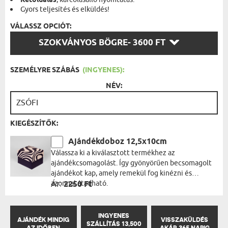
Kétoldalas
Gyors teljesítés és elküldés!
VÁLASSZ OPCIÓT:
VÁLASSZ
SZOKVÁNYOS BÖGRE
- 3600 FT
OPCIÓT:
SZEMÉLYRE SZÁBÁS
(INGYENES):
NÉV:
KIEGÉSZÍTŐK:
Ajándékdoboz 12,5x10cm
Válassza ki a kiválasztott termékhez az
ajándékcsomagolást. Így gyönyörűen becsomagolt
ajándékot kap, amely remekül fog kinézni és
azonnal átadható.
Ár:
2250 Ft
INGYENES
AJÁNDÉK MINDIG
VISSZAKÜLDÉS
SZÁLLÍTÁS 13,500
AZ IDŐBEN
AKÁR 365 NAPIG