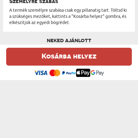
Személyre szabás
A termék személyre szabása csak egy pillanatig tart. Töltsd ki
a szükséges mezőket, kattints a "Kosárba helyez" gombra, és
elkészítjük az egyedi bögrédet.
NEKED AJÁNLOTT
Kosárba helyez
Ez a weboldal sütiket (cookie-kat) használ. A sütikről bővebben az
Adatvédelmi Szabályzatban olvashatsz.
.
Elfogadom
RÉNSZARVAS - SZEMÉLYRE SZABOTT BÖGRE
VAJSZIVŰ FOGORVOS - SZEMÉLYRE SZABO...
od 3600 Ft
od 3600 Ft