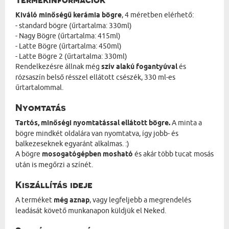
Kiváló minőségű kerámia bögre
, 4 méretben elérhető:
- standard bögre (űrtartalma: 330ml)
- Nagy Bögre (űrtartalma: 415ml)
- Latte Bögre (űrtartalma: 450ml)
- Latte Bögre 2 (űrtartalma: 330ml)
Rendelkezésre állnak még
szív alakú fogantyúval
és
rózsaszín belső résszel ellátott csészék, 330 ml-es
űrtartalommal.
Nyomtatás
Tartós, minőségi nyomtatással ellátott bögre.
A minta a
bögre mindkét oldalára van nyomtatva, így jobb- és
balkezeseknek egyaránt alkalmas. :)
A bögre
mosogatógépben mosható
és akár több tucat mosás
után is megőrzi a színét.
Kiszállítás ideje
A terméket
még aznap
, vagy legfeljebb a megrendelés
leadását követő munkanapon küldjük el Neked.