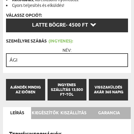
Kétoldalas
Gyors teljesítés és elküldés!
VÁLASSZ OPCIÓT:
VÁLASSZ
LATTE BÖGRE
- 4500 FT
OPCIÓT:
SZEMÉLYRE SZÁBÁS
(INGYENES):
NÉV:
INGYENES
AJÁNDÉK MINDIG
VISSZAKÜLDÉS
SZÁLLÍTÁS 13,500
AZ IDŐBEN
AKÁR 365 NAPIG
FT-TÓL
LEÍRÁS
KIEGÉSZÍTŐK
KISZÁLLÍTÁS
GARANCIA
Termékinformációk