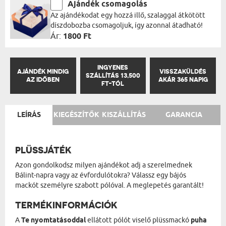
Ajándék csomagolás
Az ajándékodat egy hozzá illő, szalaggal átkötött
díszdobozba csomagoljuk, így azonnal átadható!
Ár:
1800 Ft
INGYENES
AJÁNDÉK MINDIG
VISSZAKÜLDÉS
SZÁLLÍTÁS 13,500
AZ IDŐBEN
AKÁR 365 NAPIG
FT-TÓL
LEÍRÁS
KIEGÉSZÍTŐK
KISZÁLLÍTÁS
GARANCIA
PLÜSSJÁTÉK
Azon gondolkodsz milyen ajándékot adj a szerelmednek
Bálint-napra vagy az évfordulótokra? Válassz egy bájós
mackót személyre szabott pólóval. A meglepetés garantált!
TERMÉKINFORMÁCIÓK
A
Te nyomtatásoddal
ellátott pólót viselő plüssmackó
puha