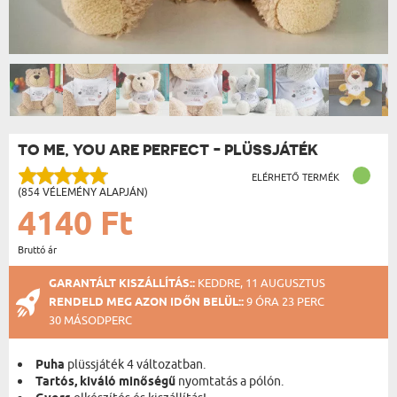
TO ME, YOU ARE PERFECT - PLÜSSJÁTÉK
ELÉRHETŐ TERMÉK
(854 VÉLEMÉNY ALAPJÁN)
4140 Ft
Bruttó ár
GARANTÁLT KISZÁLLÍTÁS::
KEDDRE, 11 AUGUSZTUS
RENDELD MEG AZON IDŐN BELÜL::
9 ÓRA 23 PERC
29 MÁSODPERC
Puha
plüssjáték 4 változatban.
Tartós, kiváló minőségű
nyomtatás a pólón.