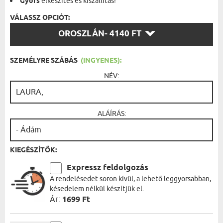
Gyors
elkészítés és kiszállítás!
VÁLASSZ OPCIÓT:
VÁLASSZ
OROSZLÁN
- 4140 FT
OPCIÓT:
SZEMÉLYRE SZÁBÁS
(INGYENES):
NÉV:
ALÁÍRÁS:
KIEGÉSZÍTŐK:
Expressz feldolgozás
A rendelésedet soron kívül, a lehető leggyorsabban,
késedelem nélkül készítjük el.
Ár:
1699 Ft