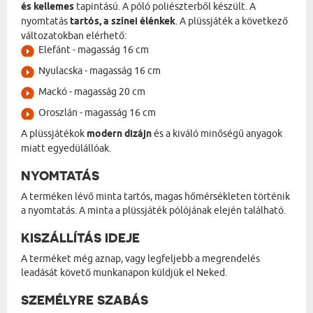
és kellemes
tapintású. A póló poliészterből készült. A
nyomtatás
tartós, a színei élénkek
. A plüssjáték a következő
változatokban elérhető:
Elefánt - magasság 16 cm
Nyulacska - magasság 16 cm
Mackó - magasság 20 cm
Oroszlán - magasság 16 cm
A plüssjátékok
modern dizájn
és a kiváló minőségű anyagok
miatt egyedülállóak.
NYOMTATÁS
A terméken lévő minta tartós, magas hőmérsékleten történik
a nyomtatás. A minta a plüssjáték pólójának elején található.
KISZÁLLÍTÁS IDEJE
A terméket még aznap, vagy legfeljebb a megrendelés
leadását követő munkanapon küldjük el Neked.
SZEMÉLYRE SZABÁS