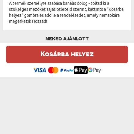
A termék személyre szabása banális dolog - töltsd ki a
szükséges mezőket saját ötleteid szerint, kattints a "Kosárba
helyez" gombra és add le a rendelésedet, amely nemsokára
megérkezik Hozzád!
NEKED AJÁNLOTT
Kosárba helyez
Ez a weboldal sütiket (cookie-kat) használ. A sütikről bővebben az
Adatvédelmi Szabályzatban olvashatsz.
.
Elfogadom
MINI - PLÜSSJÁTÉK
KERESZTNÉV - PLÜSSJÁTÉK
od 4140 Ft
od 4140 Ft