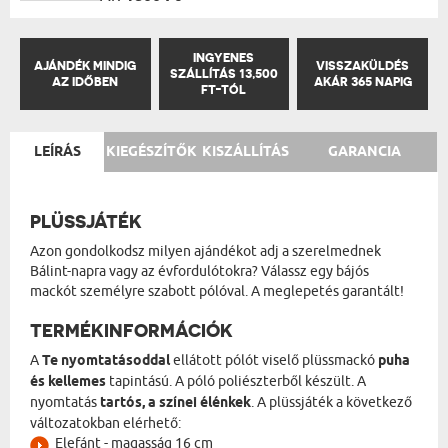
INGYENES
AJÁNDÉK MINDIG
VISSZAKÜLDÉS
SZÁLLÍTÁS 13,500
AZ IDŐBEN
AKÁR 365 NAPIG
FT-TÓL
LEÍRÁS
KIEGÉSZÍTŐK
KISZÁLLÍTÁS
GARANCIA
PLÜSSJÁTÉK
Azon gondolkodsz milyen ajándékot adj a szerelmednek
Bálint-napra vagy az évfordulótokra? Válassz egy bájós
mackót személyre szabott pólóval. A meglepetés garantált!
TERMÉKINFORMÁCIÓK
A
Te nyomtatásoddal
ellátott pólót viselő plüssmackó
puha
és kellemes
tapintású. A póló poliészterből készült. A
nyomtatás
tartós, a színei élénkek
. A plüssjáték a következő
változatokban elérhető:
Elefánt - magasság 16 cm