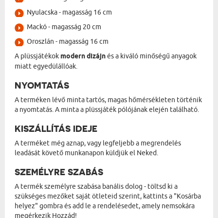
Nyulacska - magasság 16 cm
Mackó - magasság 20 cm
Oroszlán - magasság 16 cm
A plüssjátékok
modern dizájn
és a kiváló minőségű anyagok
miatt egyedülállóak.
NYOMTATÁS
A terméken lévő minta tartós, magas hőmérsékleten történik
a nyomtatás. A minta a plüssjáték pólójának elején található.
KISZÁLLÍTÁS IDEJE
A terméket még aznap, vagy legfeljebb a megrendelés
leadását követő munkanapon küldjük el Neked.
SZEMÉLYRE SZABÁS
A termék személyre szabása banális dolog - töltsd ki a
szükséges mezőket saját ötleteid szerint, kattints a "Kosárba
helyez" gombra és add le a rendelésedet, amely nemsokára
megérkezik Hozzád!