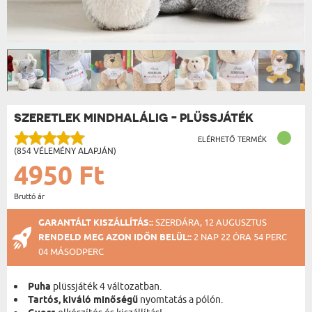
SZERETLEK MINDHALÁLIG - PLÜSSJÁTÉK
ELÉRHETŐ TERMÉK
(854 VÉLEMÉNY ALAPJÁN)
4950 Ft
Bruttó ár
GARANTÁLT KISZÁLLÍTÁS::
SZERDÁRA, 12 AUGUSZTUS
RENDELD MEG AZON IDŐN BELÜL::
2 NAP 22 ÓRA 54 PERC
03 MÁSODPERC
Puha
plüssjáték 4 változatban.
Tartós, kiváló minőségű
nyomtatás a pólón.