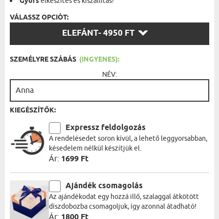
Gyors
elkészítés és kiszállítás!
VÁLASSZ OPCIÓT:
VÁLASSZ
ELEFÁNT
- 4950 FT
OPCIÓT:
SZEMÉLYRE SZÁBÁS
(INGYENES):
NÉV:
KIEGÉSZÍTŐK:
Expressz feldolgozás
A rendelésedet soron kívül, a lehető leggyorsabban,
késedelem nélkül készítjük el.
Ár:
1699 Ft
Ajándék csomagolás
Az ajándékodat egy hozzá illő, szalaggal átkötött
díszdobozba csomagoljuk, így azonnal átadható!
Ár:
1800 Ft