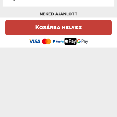
NEKED AJÁNLOTT
Kosárba helyez
Ez a weboldal sütiket (cookie-kat) használ. A sütikről bővebben az
Adatvédelmi Szabályzatban olvashatsz.
.
Elfogadom
MINI - PLÜSSJÁTÉK
DÁTUM, NÉV - PLÜSSJÁTÉK
od 4140 Ft
od 4140 Ft