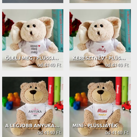
ÖLELJ MEG - PLÜSSJÁTÉK
KERESZTNÉV - PLÜSSJÁTÉK
od 4140 Ft
od 4140 Ft
A LEGJOBB ANYUKA - PLÜSSJÁTÉK
MINI - PLÜSSJÁTÉK
od 4140 Ft
od 4140 Ft