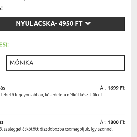
AK
s!
STÁNAK
NEK
LÓNAK
SZ
NYULACSKA
- 4950 FT
ÓNAK
T:
EK
ZNAK
ŐDŐNEK
S):
:
zás
Ár:
1699 Ft
a lehető leggyorsabban, késedelem nélkül készítjük el.
ás
Ár:
1800 Ft
ő, szalaggal átkötött díszdobozba csomagoljuk, így azonnal