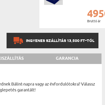
495
Bruttó ár
INGYENES SZÁLLÍTÁS 13,500 FT-TÓL
KISZÁLLÍTÁS
GARANCIA
dnek Bálint-napra vagy az évfordulótokra? Válassz
glepetés garantált!