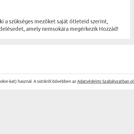
ki a szükséges mezőket saját ötleteid szerint,
endelésedet, amely nemsokára megérkezik Hozzád!
ŐL:
ookie-kat) használ. A sütikről bővebben az
Adatvédelmi Szabályzatban ol
A rajt
Horváth Kitti
11.05.2026
07:26:22
Sziv, dátum - Plüssjáték