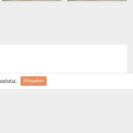
vashatsz.
.
Elfogadom
a levő póló elèg műszálas, de egyèbkènt aranyos.
Saját szöveged - Plüssjáték