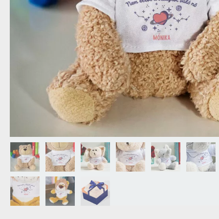
NAGYPAPÁNAK
ÉLELMISZE
APÓSÉKNAK
AZ AJÁND