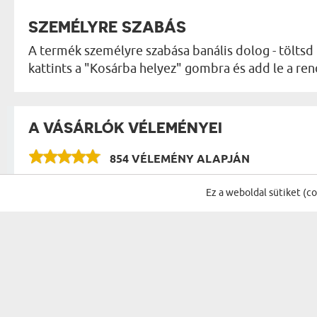
SZEMÉLYRE SZABÁS
A termék személyre szabása banális dolog - töltsd 
kattints a "Kosárba helyez" gombra és add le a r
A VÁSÁRLÓK VÉLEMÉNYEI
854 VÉLEMÉNY ALAPJÁN
VÉLEMÉNYEK A KATEGÓRIA TÖBBI TERMÉKÉR
Ez a weboldal sütiket (c
Szuper cuki! :-)
Fazekas Péter
20.05.2026
17:47:57