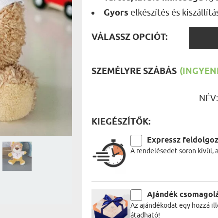
UTAZÓN
Gyors
elkészítés és kiszállítá
BICIKLI
REK
IDŐSEBB
SPORTO
VÁLAS
VÁLASSZ OPCIÓT:
ÉK VONÁSAI
TŰZOLT
OPCIÓ
FŐNÖKN
HORGÁS
VICCEL
SZEMÉLYRE SZÁBÁS
(INGYENE
NÉV
KIEGÉSZÍTŐK:
Expressz feldolgo
A rendelésedet soron kívül, 
Ajándék csomagol
Az ajándékodat egy hozzá ill
átadható!