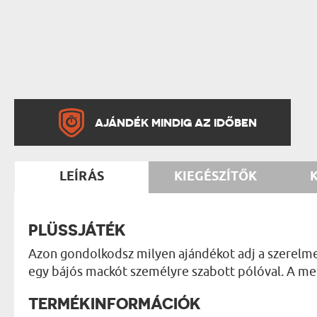
AJÁNDÉK MINDIG AZ IDŐBEN
LEÍRÁS
KIEGÉSZÍTŐK
PLÜSSJÁTÉK
Azon gondolkodsz milyen ajándékot adj a szerelme
egy bájós mackót személyre szabott pólóval. A me
TERMÉKINFORMÁCIÓK