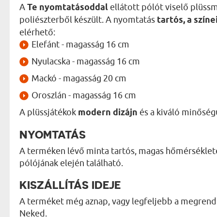
A
Te nyomtatásoddal
ellátott pólót viselő plüs
poliészterből készült. A nyomtatás
tartós, a szín
elérhető:
Elefánt - magasság 16 cm
Nyulacska - magasság 16 cm
Mackó - magasság 20 cm
Oroszlán - magasság 16 cm
A plüssjátékok
modern dizájn
és a kiváló minőség
NYOMTATÁS
A terméken lévő minta tartós, magas hőmérséklete
pólójának elején található.
KISZÁLLÍTÁS IDEJE
A terméket még aznap, vagy legfeljebb a megrend
Neked.