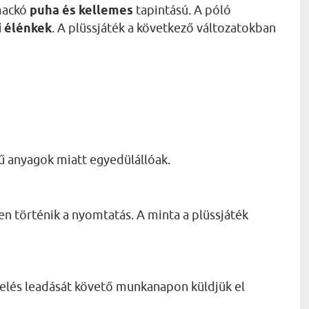
smackó
puha és kellemes
tapintású. A póló
ei élénkek
. A plüssjáték a következő változatokban
ű anyagok miatt egyedülállóak.
n történik a nyomtatás. A minta a plüssjáték
elés leadását követő munkanapon küldjük el