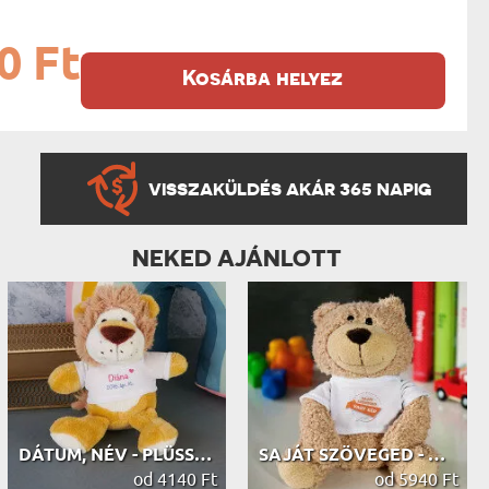
0 Ft
Kosárba helyez
VISSZAKÜLDÉS AKÁR 365 NAPIG
NEKED AJÁNLOTT
DÁTUM, NÉV - PLÜSSJÁTÉK
SAJÁT SZÖVEGED - PLÜSSJÁTÉK
od 4140 Ft
od 5940 Ft