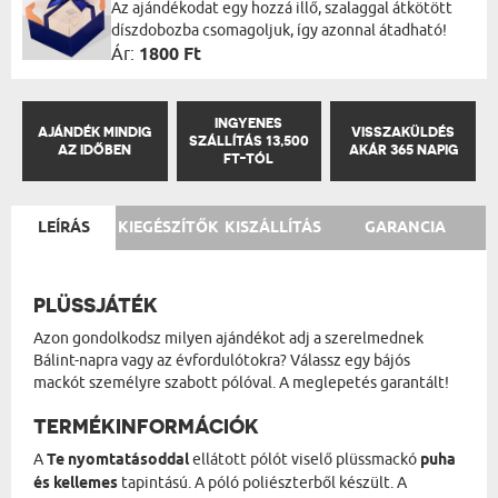
Az ajándékodat egy hozzá illő, szalaggal átkötött
díszdobozba csomagoljuk, így azonnal átadható!
Ár:
1800 Ft
INGYENES
AJÁNDÉK MINDIG
VISSZAKÜLDÉS
SZÁLLÍTÁS 13,500
AZ IDŐBEN
AKÁR 365 NAPIG
FT-TÓL
LEÍRÁS
KIEGÉSZÍTŐK
KISZÁLLÍTÁS
GARANCIA
PLÜSSJÁTÉK
Azon gondolkodsz milyen ajándékot adj a szerelmednek
Bálint-napra vagy az évfordulótokra? Válassz egy bájós
mackót személyre szabott pólóval. A meglepetés garantált!
TERMÉKINFORMÁCIÓK
A
Te nyomtatásoddal
ellátott pólót viselő plüssmackó
puha
és kellemes
tapintású. A póló poliészterből készült. A