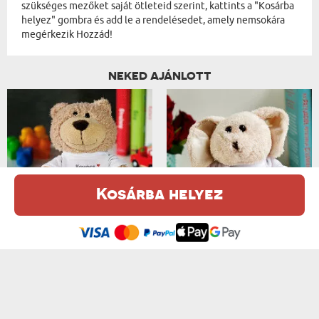
szükséges mezőket saját ötleteid szerint, kattints a "Kosárba
helyez" gombra és add le a rendelésedet, amely nemsokára
megérkezik Hozzád!
NEKED AJÁNLOTT
Kosárba helyez
CSALÁDNÉV, KERESZTNÉV - PLÜSSJÁTÉK
KERESZTNÉV - PLÜSSJÁTÉK
Ez a weboldal sütiket (cookie-kat) használ. A sütikről bővebben az
od 4140 Ft
od 4140 Ft
Adatvédelmi Szabályzatban olvashatsz.
.
Elfogadom