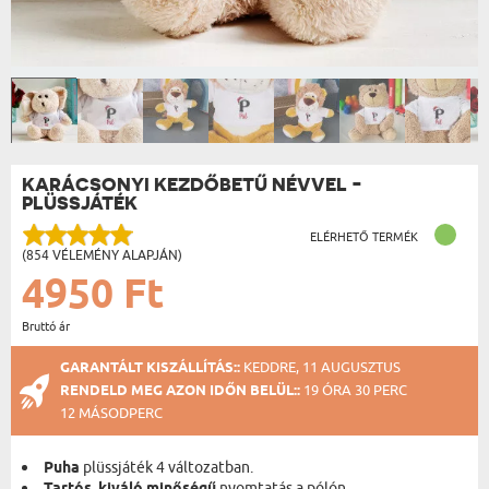
KARÁCSONYI KEZDŐBETŰ NÉVVEL -
PLÜSSJÁTÉK
ELÉRHETŐ TERMÉK
(854 VÉLEMÉNY ALAPJÁN)
4950 Ft
Bruttó ár
GARANTÁLT KISZÁLLÍTÁS::
KEDDRE, 11 AUGUSZTUS
RENDELD MEG AZON IDŐN BELÜL::
19 ÓRA 30 PERC
11 MÁSODPERC
Puha
plüssjáték 4 változatban.
nyomtatás a pólón.