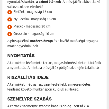
nyomtatás
tartós, a színei élénkek
. A plüssjáték a következő
változatokban elérhető:
Elefánt - magasság 16 cm
Nyulacska - magasság 16 cm
Mackó - magasság 20 cm
Oroszlán - magasság 16 cm
A plüssjátékok
modern dizájn
és a kiváló minőségű anyagok
miatt egyedülállóak.
NYOMTATÁS
A terméken lévő minta tartós, magas hőmérsékleten történik
a nyomtatás. A minta a plüssjáték pólójának elején található.
KISZÁLLÍTÁS IDEJE
A terméket még aznap, vagy legfeljebb a megrendelés
leadását követő munkanapon küldjük el Neked.
SZEMÉLYRE SZABÁS
A termék személyre szabása banális dolog - töltsd ki a