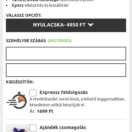
Tartós, kiváló minőségű
Gyors
elkészítés és kiszállítás!
VÁLASSZ OPCIÓT:
VÁLASSZ
NYULACSKA
- 4950 FT
OPCIÓT:
SZEMÉLYRE SZÁBÁS
(INGYENES):
KIEGÉSZÍTŐK:
Expressz feldolgozás
A rendelésedet soron kívül, a lehető leggyorsabban,
késedelem nélkül készítjük el.
Ár:
1699 Ft
Ajándék csomagolás