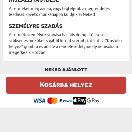
A terméket még aznap, vagy legfeljebb a megrendelés
leadását követő munkanapon küldjük el Neked.
SZEMÉLYRE SZABÁS
A termék személyre szabása banális dolog - töltsd ki a
szükséges mezőket saját ötleteid szerint, kattints a "Kosárba
helyez" gombra és add le a rendelésedet, amely nemsokára
megérkezik Hozzád!
NEKED AJÁNLOTT
Kosárba helyez
Ez a weboldal sütiket (cookie-kat) használ. A sütikről bővebben az
Adatvédelmi Szabályzatban olvashatsz.
.
Elfogadom
MINI - PLÜSSJÁTÉK
A TE NEVED - PLÜSSJÁTÉK
od 4140 Ft
od 4140 Ft