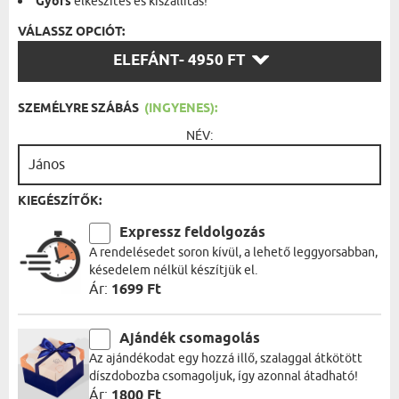
Gyors
elkészítés és kiszállítás!
VÁLASSZ OPCIÓT:
VÁLASSZ
ELEFÁNT
- 4950 FT
OPCIÓT:
SZEMÉLYRE SZÁBÁS
(INGYENES):
NÉV:
KIEGÉSZÍTŐK:
Expressz feldolgozás
A rendelésedet soron kívül, a lehető leggyorsabban,
késedelem nélkül készítjük el.
Ár:
1699 Ft
Ajándék csomagolás
Az ajándékodat egy hozzá illő, szalaggal átkötött
díszdobozba csomagoljuk, így azonnal átadható!
Ár:
1800 Ft