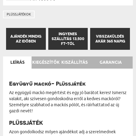
PLÜSSJÁTÉKOK
INGYENES
AJÁNDÉK MINDIG
VISSZAKÜLDÉS
SZÁLLÍTÁS 13,500
AZ IDŐBEN
AKÁR 365 NAPIG
FT-TÓL
LEÍRÁS
KIEGÉSZÍTŐK
KISZÁLLÍTÁS
GARANCIA
Együgyű mackó- Plüssjáték
Az együgyű mackó megértést és egy jó barátot keres! Ismersz
valakit, aki szívesen gondoskodna erről a kedves mackóról?
Személyre szabhatod a mackós pólót, és ráírhattatod az új
gazdi nevét!
PLÜSSJÁTÉK
Azon gondolkodsz milyen ajándékot adj a szerelmednek