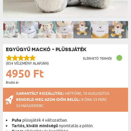
EGYÜGYŰ MACKÓ - PLÜSSJÁTÉK
ELÉRHETŐ TERMÉK
(854 VÉLEMÉNY ALAPJÁN)
4950 Ft
Bruttó ár
GARANTÁLT KISZÁLLÍTÁS::
HÉTFŐRE, 10 AUGUSZTUS
RENDELD MEG AZON IDŐN BELÜL::
8 ÓRA 53 PERC
52 MÁSODPERC
Puha
plüssjáték 4 változatban.
Tartós, kiváló minőségű
nyomtatás a pólón.