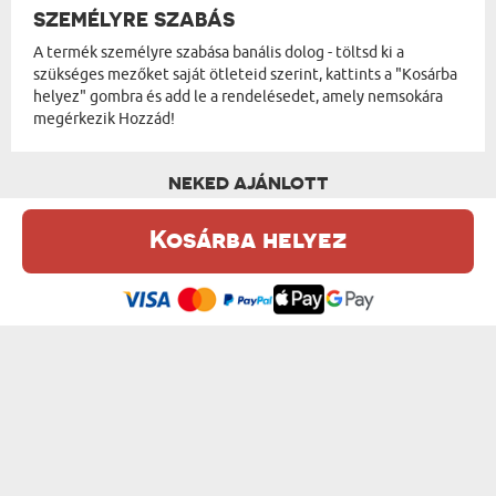
SZEMÉLYRE SZABÁS
A termék személyre szabása banális dolog - töltsd ki a
szükséges mezőket saját ötleteid szerint, kattints a "Kosárba
helyez" gombra és add le a rendelésedet, amely nemsokára
megérkezik Hozzád!
NEKED AJÁNLOTT
Kosárba helyez
Ez a weboldal sütiket (cookie-kat) használ. A sütikről bővebben az
Adatvédelmi Szabályzatban olvashatsz.
.
Elfogadom
A LEGJOBB ANYUKA - PLÜSSJÁTÉK
SAJÁT SZÖVEGED - PLÜSSJÁTÉK
od 4140 Ft
od 5940 Ft