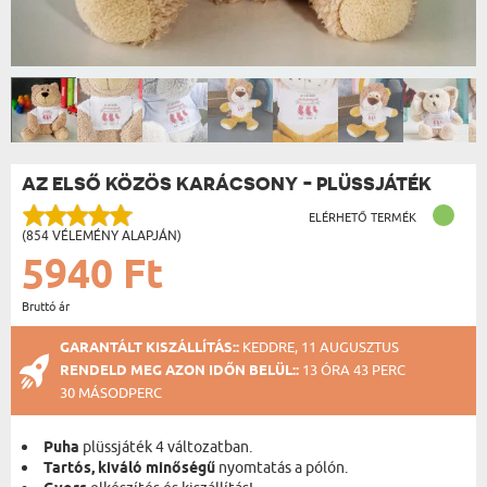
AZ ELSŐ KÖZÖS KARÁCSONY - PLÜSSJÁTÉK
ELÉRHETŐ TERMÉK
(854 VÉLEMÉNY ALAPJÁN)
5940 Ft
Bruttó ár
GARANTÁLT KISZÁLLÍTÁS::
KEDDRE, 11 AUGUSZTUS
RENDELD MEG AZON IDŐN BELÜL::
13 ÓRA 43 PERC
30 MÁSODPERC
Puha
plüssjáték 4 változatban.
Tartós, kiváló minőségű
nyomtatás a pólón.