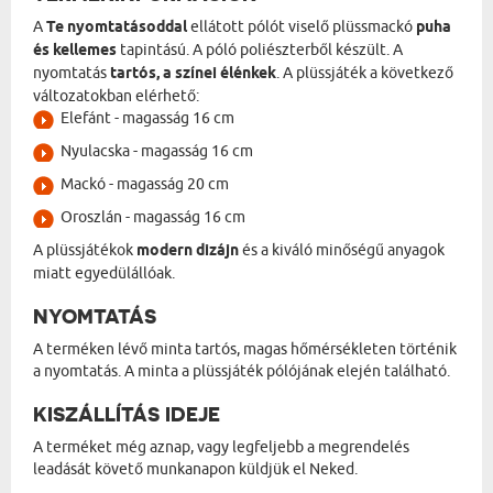
A
Te nyomtatásoddal
ellátott pólót viselő plüssmackó
puha
és kellemes
tapintású. A póló poliészterből készült. A
nyomtatás
tartós, a színei élénkek
. A plüssjáték a következő
változatokban elérhető:
Elefánt - magasság 16 cm
Nyulacska - magasság 16 cm
Mackó - magasság 20 cm
Oroszlán - magasság 16 cm
A plüssjátékok
modern dizájn
és a kiváló minőségű anyagok
miatt egyedülállóak.
NYOMTATÁS
A terméken lévő minta tartós, magas hőmérsékleten történik
a nyomtatás. A minta a plüssjáték pólójának elején található.
KISZÁLLÍTÁS IDEJE
A terméket még aznap, vagy legfeljebb a megrendelés
leadását követő munkanapon küldjük el Neked.