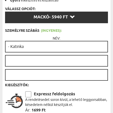
Gyors
elkészítés és kiszállítás!
VÁLASSZ OPCIÓT:
VÁLASSZ
MACKÓ
- 5940 FT
OPCIÓT:
SZEMÉLYRE SZÁBÁS
(INGYENES):
NÉV:
KIEGÉSZÍTŐK:
Expressz feldolgozás
A rendelésedet soron kívül, a lehető leggyorsabban,
késedelem nélkül készítjük el.
Ár:
1699 Ft