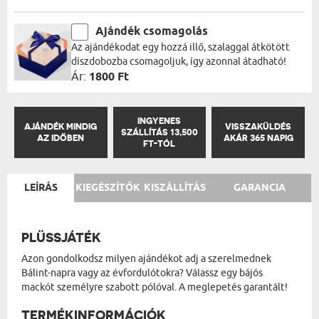
Ajándék csomagolás
Az ajándékodat egy hozzá illő, szalaggal átkötött
díszdobozba csomagoljuk, így azonnal átadható!
Ár:
1800 Ft
INGYENES
AJÁNDÉK MINDIG
VISSZAKÜLDÉS
SZÁLLÍTÁS 13,500
AZ IDŐBEN
AKÁR 365 NAPIG
FT-TÓL
LEÍRÁS
KIEGÉSZÍTŐK
KISZÁLLÍTÁS
GARANCIA
PLÜSSJÁTÉK
Azon gondolkodsz milyen ajándékot adj a szerelmednek
Bálint-napra vagy az évfordulótokra? Válassz egy bájós
mackót személyre szabott pólóval. A meglepetés garantált!
TERMÉKINFORMÁCIÓK