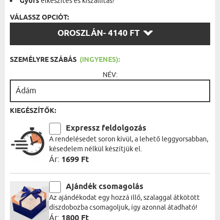
Gyors
elkészítés és kiszállítás!
VÁLASSZ OPCIÓT:
VÁLASSZ
OROSZLÁN
- 4140 FT
OPCIÓT:
SZEMÉLYRE SZÁBÁS
(INGYENES):
NÉV:
KIEGÉSZÍTŐK:
Expressz feldolgozás
A rendelésedet soron kívül, a lehető leggyorsabban,
késedelem nélkül készítjük el.
Ár:
1699 Ft
Ajándék csomagolás
Az ajándékodat egy hozzá illő, szalaggal átkötött
díszdobozba csomagoljuk, így azonnal átadható!
Ár:
1800 Ft