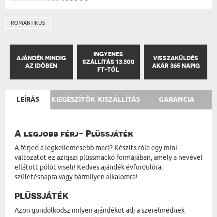
ROMANTIKUS
INGYENES
AJÁNDÉK MINDIG
VISSZAKÜLDÉS
SZÁLLÍTÁS 13,500
AZ IDŐBEN
AKÁR 365 NAPIG
FT-TÓL
LEÍRÁS
KIEGÉSZÍTŐK
KISZÁLLÍTÁS
GARANCIA
A legjobb férj- Plüssjáték
A férjed a legkellemesebb maci? Készíts róla egy mini
változatot ez azigazi plüssmackó formájában, amely a nevével
ellátott pólót viseli! Kedves ajándék évfordulóra,
születésnapra vagy bármilyen alkalomra!
PLÜSSJÁTÉK
Azon gondolkodsz milyen ajándékot adj a szerelmednek