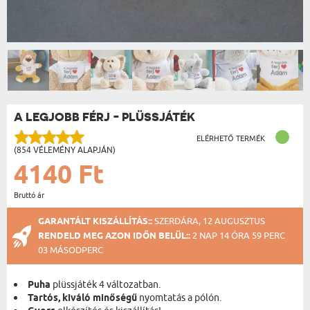
A LEGJOBB FÉRJ - PLÜSSJÁTÉK
ELÉRHETŐ TERMÉK
(854 VÉLEMÉNY ALAPJÁN)
4140 Ft
Bruttó ár
GARANTÁLT KISZÁLLÍTÁS::
SZERDÁRA, 12 AUGUSZTUS
RENDELD MEG AZON IDŐN BELÜL::
2 NAP 14 ÓRA 59 PERC
03 MÁSODPERC
Puha
plüssjáték 4 változatban.
Tartós, kiváló minőségű
nyomtatás a pólón.