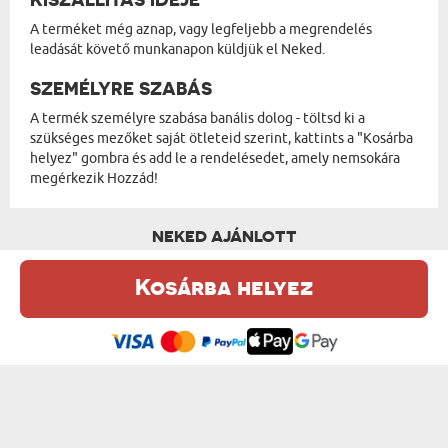
A terméket még aznap, vagy legfeljebb a megrendelés
leadását követő munkanapon küldjük el Neked.
SZEMÉLYRE SZABÁS
A termék személyre szabása banális dolog - töltsd ki a
szükséges mezőket saját ötleteid szerint, kattints a "Kosárba
helyez" gombra és add le a rendelésedet, amely nemsokára
megérkezik Hozzád!
NEKED AJÁNLOTT
Kosárba helyez
Ez a weboldal sütiket (cookie-kat) használ. A sütikről bővebben az
Adatvédelmi Szabályzatban olvashatsz.
.
Elfogadom
KERESZTNÉV - PLÜSSJÁTÉK
SAJÁT SZÖVEGED - PLÜSSJÁTÉK
od 4140 Ft
od 5940 Ft