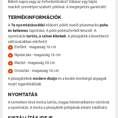
Bálint-napra vagy az évfordulótokra? Válassz egy bájós
mackót személyre szabott pólóval. A meglepetés garantált!
TERMÉKINFORMÁCIÓK
A
Te nyomtatásoddal
ellátott pólót viselő plüssmackó
puha
és kellemes
tapintású. A póló poliészterből készült. A
nyomtatás
tartós, a színei élénkek
. A plüssjáték a következő
változatokban elérhető:
Elefánt - magasság 16 cm
Nyulacska - magasság 16 cm
Mackó - magasság 20 cm
Oroszlán - magasság 16 cm
A plüssjátékok
modern dizájn
és a kiváló minőségű anyagok
miatt egyedülállóak.
NYOMTATÁS
A terméken lévő minta tartós, magas hőmérsékleten történik
a nyomtatás. A minta a plüssjáték pólójának elején található.
KISZÁLLÍTÁS IDEJE