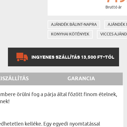
Bruttó ár
AJÁNDÉK BÁLINT-NAPRA
AJÁNDÉK 
KONYHAI KÖTÉNYEK
VICCES AJÁN
INGYENES SZÁLLÍTÁS 13,500 FT-TÓL
KISZÁLLÍTÁS
GARANCIA
mbere örülni fog a párja által főzött finom ételnek,
ének!
dhetetlen kelléke. Egy egyedi nyomtatással