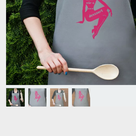
NAGYPAPÁNAK
ÉLELMISZE
APÓSÉKNAK
AZ AJÁND