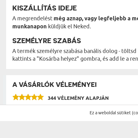
KISZÁLLÍTÁS IDEJE
A megrendelést
még aznap, vagy legfeljebb a 
munkanapon
küldjük el Neked.
SZEMÉLYRE SZABÁS
A termék személyre szabása banális dolog - töltsd 
kattints a "Kosárba helyez" gombra, és add le a 
A VÁSÁRLÓK VÉLEMÉNYEI
344 VÉLEMÉNY ALAPJÁN
Ez a weboldal sütiket (c
IRATKOZZ FEL A HÍRLEVÉLÜNKRE, ÉS 