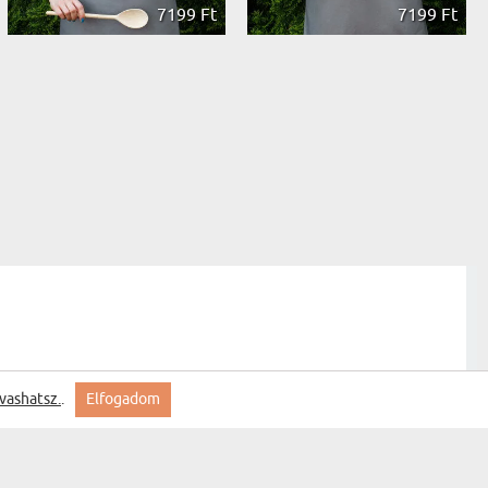
7199 Ft
7199 Ft
vashatsz.
.
Elfogadom
Feliratkozás