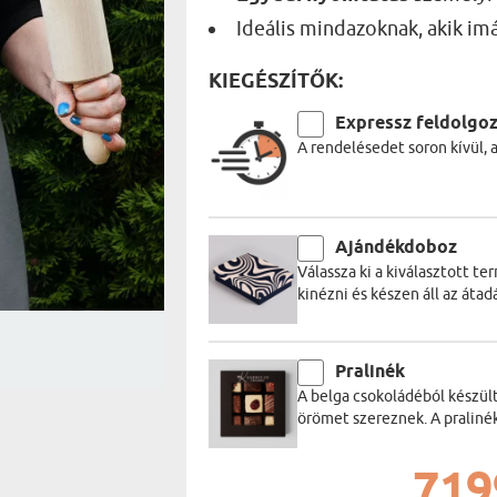
UTAZÓN
Ideális mindazoknak, akik im
BICIKLI
REK
IDŐSEBB
SPORTO
KIEGÉSZÍTŐK:
ÉK VONÁSAI
TŰZOLT
FŐNÖKN
Expressz feldolgo
HORGÁS
A rendelésedet soron kívül, 
VICCEL
Ajándékdoboz
Válassza ki a kiválasztott t
kinézni és készen áll az átadá
Pralinék
A belga csokoládéból készül
örömet szereznek. A praliné
719