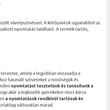
.
szült sávolyszövéssel. A kötőpántok ugyanabból az
szabott nyomtatás található. A termék tartós,
 tervezve, amely a legjobban visszaadja a
áshoz használt szöveteket a minőségük és
Minden
nyomtatást tesztelünk és tanúsítunk a
, hogy akár a legkisebb gyerekekre nincs káros
ően
a nyomtatások rendkívül tartósak és
orlatilag változatlan marad.