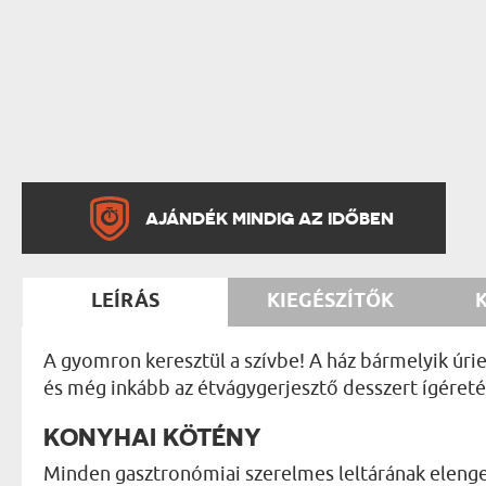
AJÁNDÉK MINDIG AZ IDŐBEN
LEÍRÁS
KIEGÉSZÍTŐK
A gyomron keresztül a szívbe! A ház bármelyik úrie
és még inkább az étvágygerjesztő desszert ígéret
KONYHAI KÖTÉNY
Minden gasztronómiai szerelmes leltárának elenge