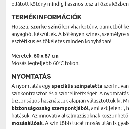
ellátott kötény mindig hasznos lesz a főzés közben
TERMÉKINFORMÁCIÓK
Hosszú,
szürke színű
konyhai kötény, pamutból ké
anyagból készültek. A kötényen színes, személyre 
esztétikus és tökéletes minden konyhában!
Méretek:
60 x 87 cm
Mosás legfeljebb 60°C fokon.
NYOMTATÁS
A nyomtatás egy
speciális színpaletta
szerint van
színkontrasztot és a színtelítettséget. A nyomtat
biztonságos használatuk alapján választottuk ki. 
biztonságosság szempontjából
, ami azt jelenti
hatásuk. Az innovatív alkalmazásoknak köszönhet
mosásállóak
. A szín több tucat mosás után is gyak