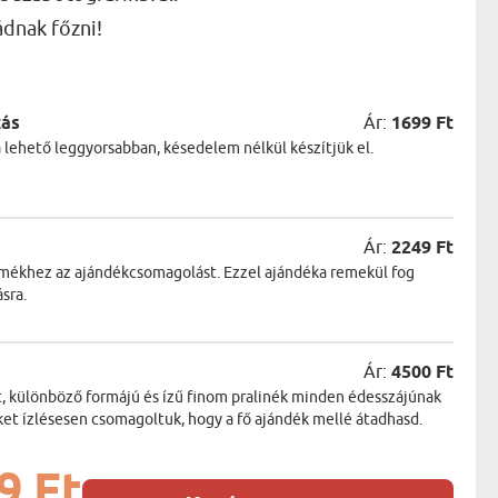
AK
ádnak főzni!
STÁNAK
NEK
LÓNAK
ÓNAK
EK
zás
Ár:
1699 Ft
ZNAK
a lehető leggyorsabban, késedelem nélkül készítjük el.
ŐDŐNEK
Ár:
2249 Ft
ermékhez az ajándékcsomagolást. Ezzel ajándéka remekül fog
sra.
Ár:
4500 Ft
t, különböző formájú és ízű finom pralinék minden édesszájúnak
ket ízlésesen csomagoltuk, hogy a fő ajándék mellé átadhasd.
9 Ft