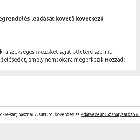
megrendelés leadását követő következő
ki a szükséges mezőket saját ötleteid szerint,
rendelésedet, amely nemsokára megérkezik Hozzád!
ookie-kat) használ. A sütikről bővebben az
Adatvédelmi Szabályzatban ol
ÉLVEZD A LEGJOBB AKCIÓKAT