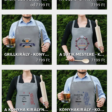
od 7199 Ft
7199 Ft
GRILLKIRÁLY - KONYHAI KÖTÉNY
A SÜTIK MESTERE - KONYHAI KÖTÉNY
7199 Ft
7199 Ft
A KONYHA KIRÁLYNŐJE - KONYHAI KÖTÉNY
KONYHAKIRÁLY - KONYHAI KÖTÉNY